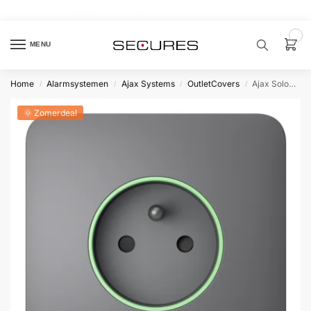
🏷️ 10% extra op Dahua, code
dahuasupersale
0
MENU
Home
Alarmsystemen
Ajax Systems
OutletCovers
Ajax SoloCover type E Grijs
/
/
/
/
Zoek een
product…
🌞 Zomerdeal
P
O
P
U
L
A
I
R
Alarm
samenstellen
Alarm
met