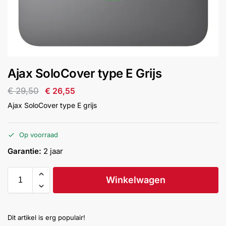
installatie
Alarmsystemen
Account
Contact
Help
Wagen
Camera's
Ajax SoloCover type E Grijs
&
Intercom
€
29,50
€
26,55
Ajax SoloCover type E grijs
Branddetectie
Op voorraad
Inbraakbeveiliging
Garantie:
2 jaar
Merken
Winkelwagen
Outlet
SALE
Dit artikel is erg populair!