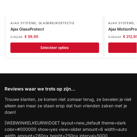
AJAX SYSTEMS
,
GLASBREUKDETECTIE
AJAX SYSTEMS
,
Ajax GlassProtect
Ajax MotionPro
€
59,95
€
212,9
€
102,85
€
354,94
Selecteer opties
Reviews waar we trots op zijn…
Trouwe klanten, ze komen niet zomaar terug, ze bevelen je niet
alleen aan maar ze staan erop dat hun vrienden zaken met je
doen!
[WEBWINKELKEURWIDGET layout=new_default theme=dark
color=#000000 show=yes view=slider amount=6 width=auto
width_amount=280px height=250px interval=5000