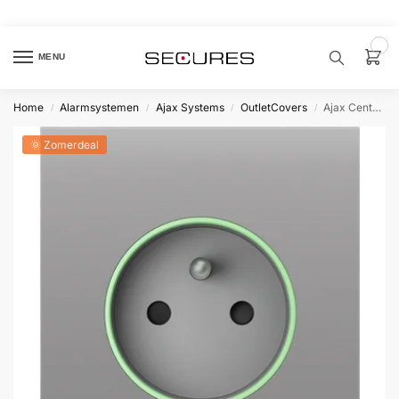
🏷️ 10% extra op Dahua, code
dahuasupersale
0
MENU
Home
Alarmsystemen
Ajax Systems
OutletCovers
Ajax CenterCover type E Lichtgrijs
/
/
/
/
Zoek een
product…
🌞 Zomerdeal
P
O
P
U
L
A
I
R
Alarm
samenstellen
Alarm
met