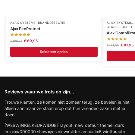
AJAX SYSTEMS
,
BRANDDETECTIE
AJAX SYSTEMS
,
GLASBREUKDETE
Ajax FireProtect
Ajax CombiPro
€
69,95
€
120,37
€
81,95
€
142,00
Selecteer opties
Reviews waar we trots op zijn…
Trouwe klanten, ze komen niet zomaar terug, ze bevelen je niet
alleen aan maar ze staan erop dat hun vrienden zaken met je
doen!
[WEBWINKELKEURWIDGET layout=new_default theme=dark
color=#000000 show=yes view=slider amount=6 width=auto