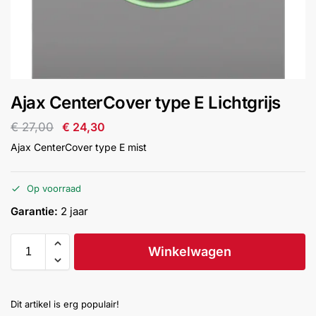
installatie
Alarmsystemen
Account
Contact
Help
Wagen
Camera's
Ajax CenterCover type E Lichtgrijs
&
Intercom
€
27,00
€
24,30
Ajax CenterCover type E mist
Branddetectie
Op voorraad
Inbraakbeveiliging
Garantie:
2 jaar
Merken
Winkelwagen
Outlet
SALE
Dit artikel is erg populair!