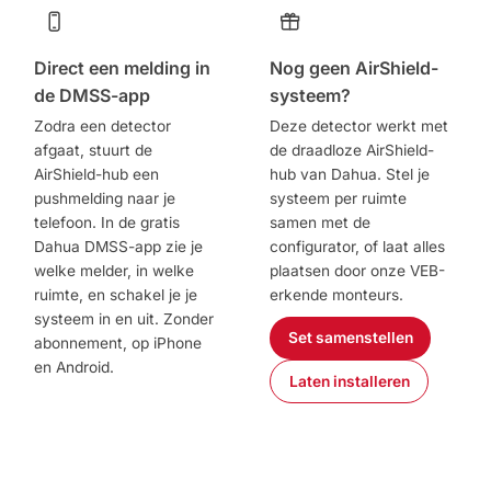
Direct een melding in
Nog geen AirShield-
de DMSS-app
systeem?
Zodra een detector
Deze detector werkt met
afgaat, stuurt de
de draadloze AirShield-
AirShield-hub een
hub van Dahua. Stel je
pushmelding naar je
systeem per ruimte
telefoon. In de gratis
samen met de
Dahua DMSS-app zie je
configurator, of laat alles
welke melder, in welke
plaatsen door onze VEB-
ruimte, en schakel je je
erkende monteurs.
systeem in en uit. Zonder
Set samenstellen
abonnement, op iPhone
en Android.
Laten installeren
Download in de
App Store
Ontdek het op
Google Play