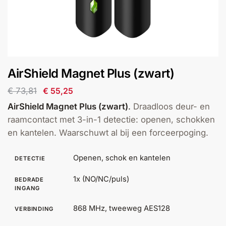
installatie
Alarmsystemen
Account
Contact
Help
Wagen
Camera's
AirShield Magnet Plus (zwart)
&
Intercom
€
73,81
€
55,25
AirShield Magnet Plus (zwart)
.
Draadloos deur- en
Branddetectie
raamcontact met 3-in-1 detectie: openen, schokken
en kantelen. Waarschuwt al bij een forceerpoging.
Inbraakbeveiliging
Openen, schok en kantelen
DETECTIE
Merken
1x (NO/NC/puls)
BEDRADE
INGANG
Outlet
868 MHz, tweeweg AES128
SALE
VERBINDING