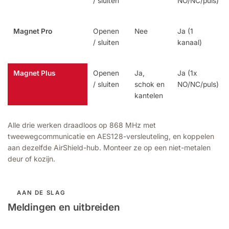
/ sluiten
NO/NC/puls)
Magnet Pro
Openen
Nee
Ja (1
/ sluiten
kanaal)
Magnet Plus
Openen
Ja,
Ja (1x
/ sluiten
schok en
NO/NC/puls)
kantelen
Alle drie werken draadloos op 868 MHz met
tweewegcommunicatie en AES128-versleuteling, en koppelen
aan dezelfde AirShield-hub. Monteer ze op een niet-metalen
deur of kozijn.
AAN DE SLAG
Meldingen en uitbreiden