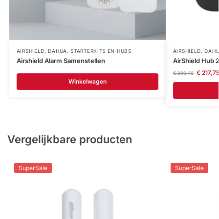
AIRSHIELD
,
DAHUA
,
STARTERKITS EN HUBS
AIRSHIELD
,
DAH
Airshield Alarm Samenstellen
AirShield Hub 2
€
217,7
€
290,40
Winkelwagen
Vergelijkbare producten
SuperSale
SuperSale