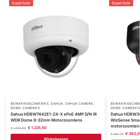
SuperSale
SuperSale
BEWAKINGSCAMERA'S
,
DAHUA
,
DAHUA CAMERA
,
BEWAKINGSCAME
DOME-CAMERA’S
DOME-CAMERA’S
Dahua HDBW7442E1-Z4-X ePoE 4MP D/N IR
Dahua HDBW36
WDR Dome 8-32mm Motorzoomlens
WizSense Smar
motorzoomlen
€
1.225,50
€
1.633,86
€
362,0
€
482,79
Winkelwagen