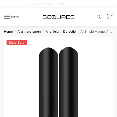
🏷️ 10% extra op Dahua, code
dahuasupersale
0
MENU
Home
Alarmsystemen
Airshield
Detectie
AirShield Magnet Plus (zwart)
/
/
/
/
Zoek een
product…
SuperSale
P
O
P
U
L
A
I
R
Alarm
samenstellen
Alarm
met