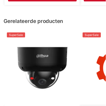
Gerelateerde producten
SuperSale
SuperSale