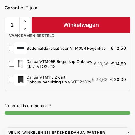
Help &
Garantie:
2 jaar
service
Winkelwagen
VAAK SAMEN BESTELD
€
12,50
Bodemafdekplaat voor VTM05R Regenkap
Dahua VTM09R Regenkap Opbouw
€
19,36
€
14,50
t.b.v. VTO2211G
Dahua VTM115 Zwart
€
26,62
€
20,00
Opbouwbehuizing t.b.v VTO2202x
Dit artikel is erg populair!
VEILIG WINKELEN BIJ ERKENDE DAHUA-PARTNER