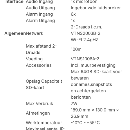
Interface
Audio Ingang
1x microfoon
Audio Uitgang
Ingebouwde luidspreker
Alarm Ingang
6x
Alarm Uitgang
1x
2-Draads i.c.m.
Algemeen
Netwerk
VTNS2003B-2
Wi-FI 2.4gHZ
Max afstand 2-
100m
Draads
Voeding
VTNS1006A-2
Accessories
Incl. muurbevestiging
Max 64GB SD-kaart voor
bewaren
Opslag Capaciteit
opnames,snapshots
SD-kaart
en achtergelaten
berichten
Max Verbruik
7W
189.0 mm × 130.0 mm ×
Afmetingen
26.9 mm
Werktemperatuur
-10°C ~+55°C
Maximaal aantal IP-