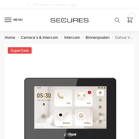
🏷️ 10% extra op Dahua, code
dahuasupersale
0
MENU
Home
Camera's & Intercom
Intercom
Binnenposten
Dahua VTH5422HB-W Video Intercom 7 inch 2-draads
/
/
/
/
Zoek een
product…
SuperSale
P
O
P
U
L
A
I
R
Alarm
samenstellen
Alarm
met