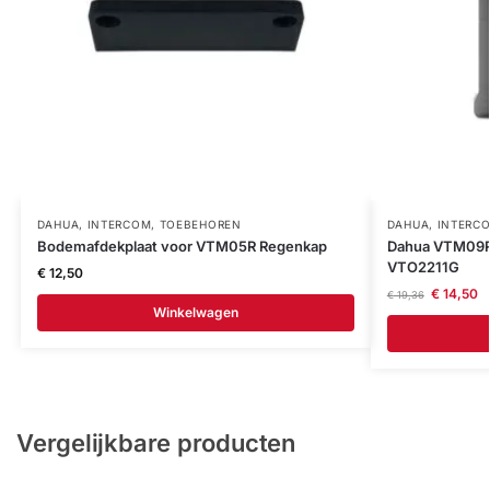
DAHUA
,
INTERCOM
,
TOEBEHOREN
DAHUA
,
INTERC
Bodemafdekplaat voor VTM05R Regenkap
Dahua VTM09R 
VTO2211G
€
12,50
€
14,50
€
19,36
Winkelwagen
Vergelijkbare producten