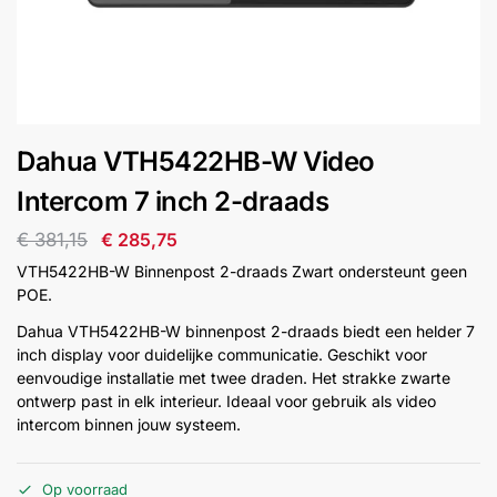
installatie
Alarmsystemen
Account
Contact
Help
Wagen
Camera's
Dahua VTH5422HB-W Video
&
Intercom
Intercom 7 inch 2-draads
€
381,15
€
285,75
Branddetectie
VTH5422HB-W Binnenpost 2-draads Zwart ondersteunt geen
POE.
Inbraakbeveiliging
Dahua VTH5422HB-W binnenpost 2-draads biedt een helder 7
inch display voor duidelijke communicatie. Geschikt voor
eenvoudige installatie met twee draden. Het strakke zwarte
Merken
ontwerp past in elk interieur. Ideaal voor gebruik als video
intercom binnen jouw systeem.
Outlet
SALE
Op voorraad