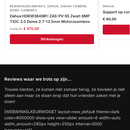
BEWAKINGSCAMERA'S
,
DAHUA
,
DAHUA CAMERA
,
DAHUA
DOME-CAMERA’S
Support op co
Dahua HDBW3849R1-ZAS-PV-S5 Zwart 8MP
€
40,00
TiOC 3.0 Dome 2.7-13.5mm Motorzoomlens
€
470,00
€
626,78
Winkelwagen
Reviews waar we trots op zijn…
Trouwe klanten, ze komen niet zomaar terug, ze bevelen je niet
alleen aan maar ze staan erop dat hun vrienden zaken met je
doen!
[WEBWINKELKEURWIDGET layout=new_default theme=dark
color=#000000 show=yes view=slider amount=6 width=auto
width_amount=280px height=250px interval=5000
language=nld]