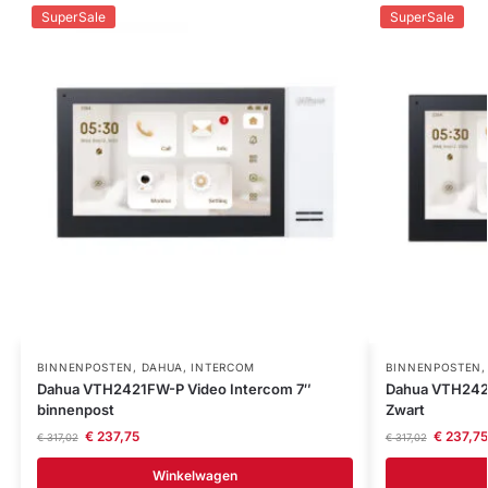
SuperSale
SuperSale
BINNENPOSTEN
,
DAHUA
,
INTERCOM
BINNENPOSTEN
Dahua VTH2421FW-P Video Intercom 7″
Dahua VTH2421
binnenpost
Zwart
€
237,75
€
237,75
€
317,02
€
317,02
Winkelwagen