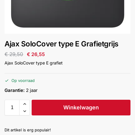
installatie
Alarmsystemen
Account
Contact
Help
Wagen
Camera's
Ajax SoloCover type E Grafietgrijs
&
Intercom
€
29,50
€
26,55
Ajax SoloCover type E grafiet
Branddetectie
Op voorraad
Inbraakbeveiliging
Garantie:
2 jaar
Merken
Winkelwagen
Outlet
SALE
Dit artikel is erg populair!