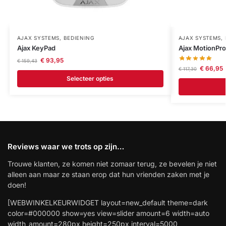
AJAX SYSTEMS
,
BEDIENING
AJAX SYSTEMS
,
Ajax KeyPad
Ajax MotionPro
€
93,95
€
159,43
€
66,95
€
117,30
Selecteer opties
Reviews waar we trots op zijn…
Trouwe klanten, ze komen niet zomaar terug, ze bevelen je niet
alleen aan maar ze staan erop dat hun vrienden zaken met je
doen!
[WEBWINKELKEURWIDGET layout=new_default theme=dark
color=#000000 show=yes view=slider amount=6 width=auto
width_amount=280px height=250px interval=5000