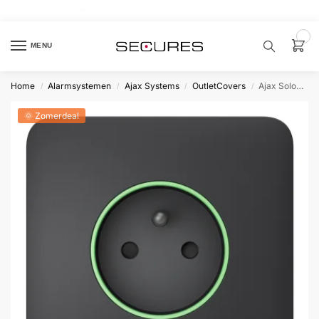
🏷️ 10% extra op Dahua, code
dahuasupersale
0
MENU
Home
Alarmsystemen
Ajax Systems
OutletCovers
Ajax SoloCover type E Grafietgrijs
/
/
/
/
Zoek een
product…
🌞 Zomerdeal
P
O
P
U
L
A
I
R
Alarm
samenstellen
Alarm
met