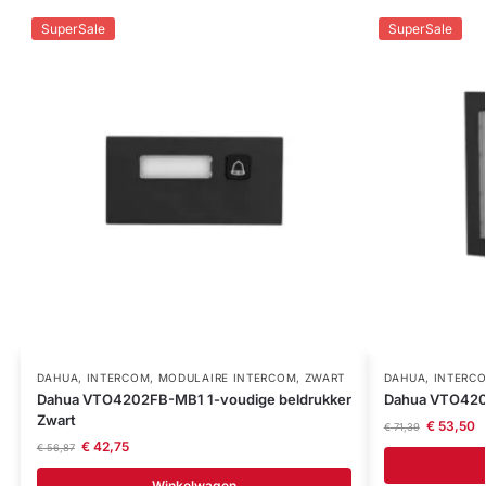
SuperSale
SuperSale
DAHUA
,
INTERCOM
,
MODULAIRE INTERCOM
,
ZWART
DAHUA
,
INTERC
Dahua VTO4202FB-MB1 1-voudige beldrukker
Dahua VTO4202
Zwart
€
53,50
€
71,39
€
42,75
€
56,87
Winkelwagen