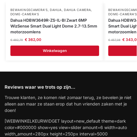
BEWAKINGSCAMERA'S
,
DAHUA
,
DAHUA CAMERA
,
BEWAKINGSCAME
DOME-CAMERA’S
DOME-CAMERA’S
Dahua HDBW3649R-ZS-IL-Bl Zwart 6MP
Dahua HDBW34
WizSense Smart Dual Light Dome 2.7-13.5mm
Smart Dual Li
motorzoomlens
motorzoomlen
€
362,00
€
343,0
€
482,79
€
457,38
Winkelwagen
Reviews waar we trots op zijn…
Trouwe klanten, ze komen niet zomaar terug, ze bevelen je niet
alleen aan maar ze staan erop dat hun vrienden zaken met je
doen!
[WEBWINKELKEURWIDGET layout=new_default theme=dark
color=#000000 show=yes view=slider amount=6 width=auto
width_amount=280px height=250px interval=5000