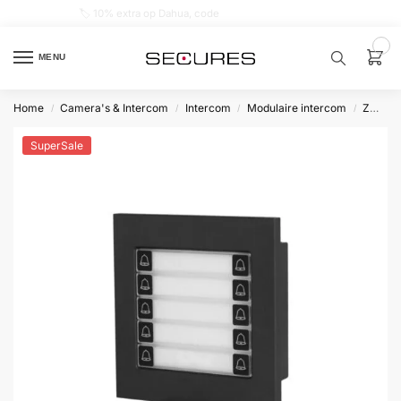
🏷️ 10% extra op Dahua, code
dahuasupersale
0
MENU
Home
Camera's & Intercom
Intercom
Modulaire intercom
Zwart
/
/
/
/
Zoek een
product…
SuperSale
P
O
P
U
L
A
I
R
Alarm
samenstellen
Alarm
met