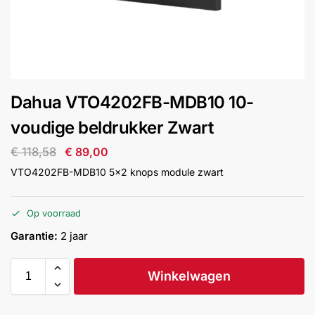
installatie
Alarmsystemen
Account
Contact
Help
Wagen
Camera's
Dahua VTO4202FB-MDB10 10-
&
Intercom
voudige beldrukker Zwart
€
118,58
€
89,00
Branddetectie
VTO4202FB-MDB10 5×2 knops module zwart
Inbraakbeveiliging
Op voorraad
Garantie:
2 jaar
Merken
Winkelwagen
Outlet
SALE