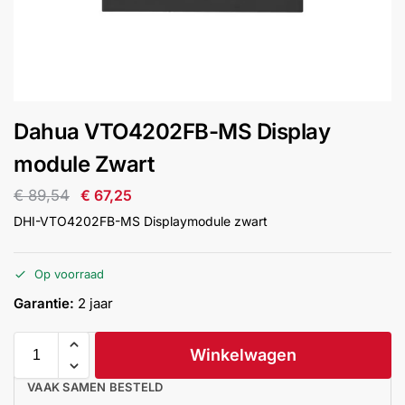
installatie
Alarmsystemen
Account
Contact
Help
Wagen
Camera's
Dahua VTO4202FB-MS Display
&
Intercom
module Zwart
€
89,54
€
67,25
Branddetectie
DHI-VTO4202FB-MS Displaymodule zwart
Inbraakbeveiliging
Op voorraad
Garantie:
2 jaar
Merken
Winkelwagen
Outlet
SALE
VAAK SAMEN BESTELD