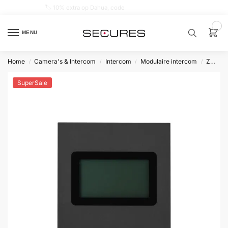
🏷️ 10% extra op Dahua, code
dahuasupersale
0
MENU
Home
Camera's & Intercom
Intercom
Modulaire intercom
Zwart
/
/
/
/
Zoek een
product…
SuperSale
P
O
P
U
L
A
I
R
Alarm
samenstellen
Alarm
met