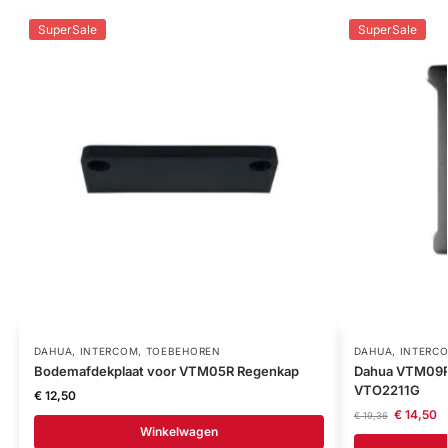
SuperSale
SuperSale
DAHUA
,
INTERCOM
,
TOEBEHOREN
DAHUA
,
INTERC
Bodemafdekplaat voor VTM05R Regenkap
Dahua VTM09R 
VTO2211G
€
12,50
€
14,50
€
19,36
Winkelwagen