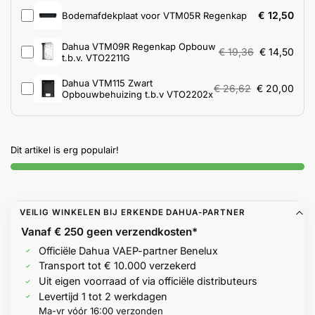
Help &
€
12,50
Bodemafdekplaat voor VTM05R Regenkap
service
Dahua VTM09R Regenkap Opbouw
€
19,36
€
14,50
t.b.v. VTO2211G
Dahua VTM115 Zwart
€
26,62
€
20,00
Opbouwbehuizing t.b.v VTO2202x
Dit artikel is erg populair!
VEILIG WINKELEN BIJ ERKENDE DAHUA-PARTNER
Vanaf € 250 geen
verzendkosten*
Officiële Dahua VAEP-partner Benelux
Transport tot € 10.000 verzekerd
Uit eigen voorraad of via officiële distributeurs
Levertijd 1 tot 2 werkdagen
Ma-vr vóór 16:00 verzonden