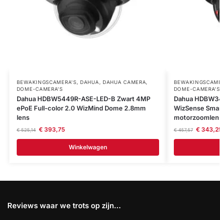
BEWAKINGSCAMERA'S
,
DAHUA
,
DAHUA CAMERA
,
BEWAKINGSCAME
DOME-CAMERA’S
DOME-CAMERA’S
Dahua HDBW5449R-ASE-LED-B Zwart 4MP
Dahua HDBW34
ePoE Full-color 2.0 WizMind Dome 2.8mm
WizSense Smar
lens
motorzoomlen
€
393,75
€
343,2
€
525,14
€
457,57
Winkelwagen
Reviews waar we trots op zijn…