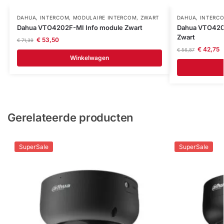
DAHUA
,
INTERCOM
,
MODULAIRE INTERCOM
,
ZWART
DAHUA
,
INTERC
Dahua VTO4202F-MI Info module Zwart
Dahua VTO4202
Zwart
€
53,50
€
71,39
€
42,75
€
56,87
Winkelwagen
Gerelateerde producten
SuperSale
SuperSale