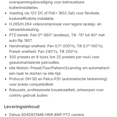
overspanningsbeveiliging voor betrouwbare
buiteninstallaties.
Voeding via 12V DC of PoE+ (802.3at) voor flexibele,
kostenefficiënte installatie.
H.265/H.264 videocompressie voor lagere opslag- en
netwerkbelasting.
PTZ-bereik: Pan 0°–360° (endless), Tilt -15° tot 90° met
auto flip 180°.
Handmatige snelheid: Pan 0,1°–200°/s, Tilt 0,1°–100°/s;
Preset-snelheid: Pan 240°/s, Tilt 200°/s.
300 presets en 8 tours (tot 32 presets per tour) voor
geautomatiseerde patrouilles.
Idle Motion: Preset/Tour/Pattern/Scanning om automatisch
een taak te starten na idle-tijd.
Protocol: DH-SD en Pelco-P/D (automatische herkenning)
voor brede compatibiliteit.
Robuuste, professionele bouwkwaliteit; ontworpen voor
continu gebruik buiten.
Leveringsinhoud
Dahua SD4D825MB-HNR 8MP PTZ camera