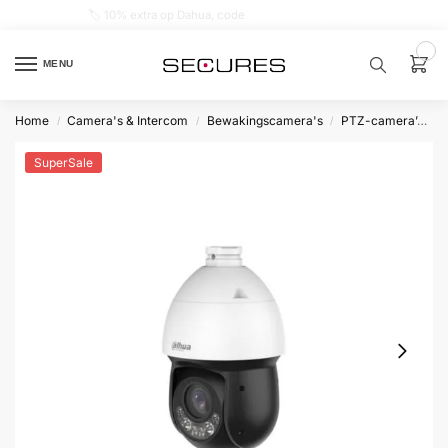
🏷️ 10% extra op Dahua, code
dahuasupersale
0
MENU
Home
Camera's & Intercom
Bewakingscamera's
PTZ-camera’s
/
/
/
Zoek een
product…
SuperSale
P
O
P
U
L
A
I
R
Alarm
samenstellen
Alarm
met