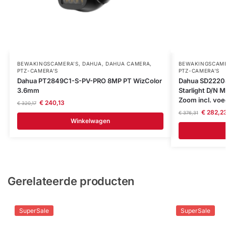
BEWAKINGSCAMERA'S
,
DAHUA
,
DAHUA CAMERA
,
BEWAKINGSCAME
PTZ-CAMERA’S
PTZ-CAMERA’S
Dahua PT2849C1-S-PV-PRO 8MP PT WizColor
Dahua SD2220
3.6mm
Starlight D/N 
Zoom incl. voe
€
240,13
€
320,17
€
282,2
€
376,31
Winkelwagen
Gerelateerde producten
SuperSale
SuperSale