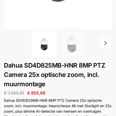
installatie
Alarmsystemen
Account
Contact
Help
Wagen
Camera's
&
Intercom
Branddetectie
Dahua SD4D825MB-HNR 8MP PTZ
Camera 25x optische zoom, incl.
Inbraakbeveiliging
muurmontage
Merken
€
1.140,91
€
855,68
Dahua SD4D825MB-HNR 8MP PTZ Camera 25x optische
zoom, incl. muurmontage: Haarscherpe 4K met Starlight en 25x
Outlet
SALE
zoom, plus slimme AI-detectie van mensen en voertuigen.