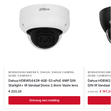
BEWAKINGSCAMERA'S
,
DAHUA
,
DAHUA CAMERA
,
BEWAKINGSCAME
DOME-CAMERA’S
DOME-CAMERA’S
Dahua HDBW5442R-ASE-S3 ePoE 4MP D/N
Dahua HDBW24
Starlight+ IR Vandaal Dome 2.8mm Vaste lens
D/N IR Vandaa
€
233,23
€
197,2
€
262,99
Ontvang een melding