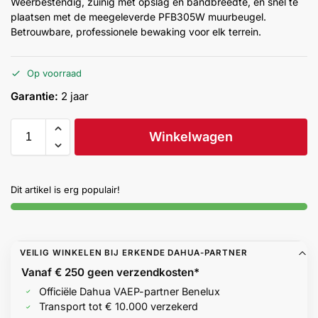
Weerbestendig, zuinig met opslag en bandbreedte, en snel te
Help &
plaatsen met de meegeleverde PFB305W muurbeugel.
service
Betrouwbare, professionele bewaking voor elk terrein.
Op voorraad
Garantie:
2 jaar
Winkelwagen
Dit artikel is erg populair!
VEILIG WINKELEN BIJ ERKENDE DAHUA-PARTNER
Vanaf € 250 geen
verzendkosten*
Officiële Dahua VAEP-partner Benelux
Transport tot € 10.000 verzekerd