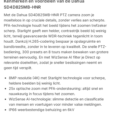
Kenmerken en voordelen van de Dahua
SD4D825MB-HNR
Met de Dahua SD4D825MB-HNR PTZ camera zoom je
moeiteloos in op cruciale details, zonder verlies aan scherpte.
PFA-technologie houdt het beeld tijdens het zoomen trefzeker
scherp. Starlight geeft een helder, contrastrijk beeld bij weinig
licht, terwijl geavanceerde WDR-techniek tegenlicht in toom
houdt. Dankzij H.265-codering bespaar je opslagruimte en
bandbreedte, zonder in te leveren op kwaliteit. De snelle PTZ-
bediening, 300 presets en 8 tours maken bewaken van grotere
terreinen eenvoudig. En met WizSense AI filter je Direct op
relevante doelwitten, zodat je sneller beslissingen neemt en
geen tijd verspilt.
8MP resolutie (4K) met Starlight technologie voor scherpe,
heldere beelden bij weinig licht.
25x optische zoom met PFA-ondersteuning: altijd snel en
nauwkeurig in focus tijdens het zoomen.
WizSense AI-technologie: slimme detectie en classificatie
van mensen en voertuigen voor minder valse meldingen.
IP66 weerbestendige behuizing en 6kV