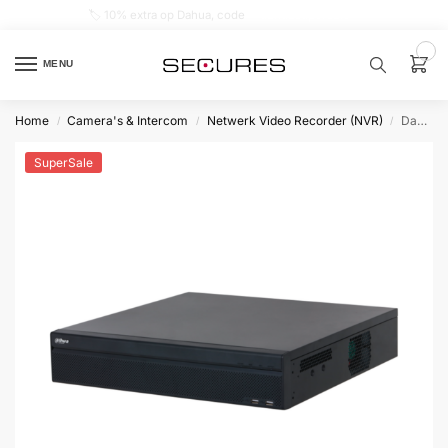
🏷️ 10% extra op Dahua, code
dahuasupersale
0
MENU
Home
Camera's & Intercom
Netwerk Video Recorder (NVR)
Dahua NVR5864-EI2 Geen PoE, Zonder Opslag, Geschikt voor 64 IP camera’s
/
/
/
Zoek een
product…
SuperSale
P
O
P
U
L
A
I
R
Alarm
samenstellen
Alarm
met