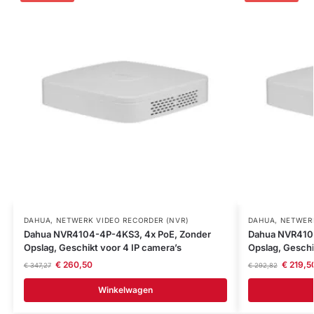
DAHUA
,
NETWERK VIDEO RECORDER (NVR)
DAHUA
,
NETWERK
Dahua NVR4104-4P-4KS3, 4x PoE, Zonder
Dahua NVR4104
Opslag, Geschikt voor 4 IP camera’s
Opslag, Geschi
€
260,50
€
219,5
€
347,27
€
292,82
Winkelwagen