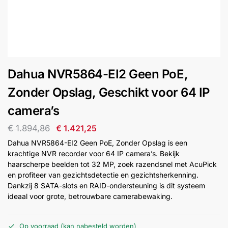
installatie
Alarmsystemen
Account
Contact
Help
Wagen
Camera's
Dahua NVR5864-EI2 Geen PoE,
&
Intercom
Zonder Opslag, Geschikt voor 64 IP
camera’s
Branddetectie
€
1.894,86
€
1.421,25
Dahua NVR5864-EI2 Geen PoE, Zonder Opslag is een
Inbraakbeveiliging
krachtige NVR recorder voor 64 IP camera’s. Bekijk
haarscherpe beelden tot 32 MP, zoek razendsnel met AcuPick
en profiteer van gezichtsdetectie en gezichtsherkenning.
Merken
Dankzij 8 SATA-slots en RAID-ondersteuning is dit systeem
ideaal voor grote, betrouwbare camerabewaking.
Outlet
SALE
Op voorraad (kan nabesteld worden)