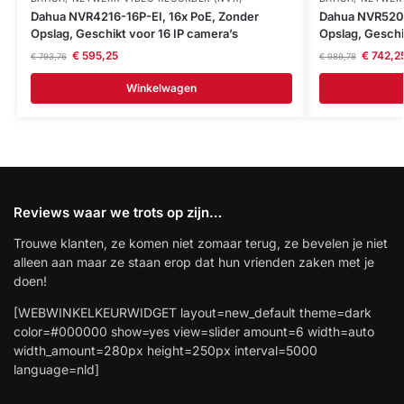
Dahua NVR4216-16P-EI, 16x PoE, Zonder
Dahua NVR5208
Opslag, Geschikt voor 16 IP camera’s
Opslag, Geschi
€
595,25
€
742,2
€
793,76
€
989,78
Winkelwagen
Reviews waar we trots op zijn…
Trouwe klanten, ze komen niet zomaar terug, ze bevelen je niet
alleen aan maar ze staan erop dat hun vrienden zaken met je
doen!
[WEBWINKELKEURWIDGET layout=new_default theme=dark
color=#000000 show=yes view=slider amount=6 width=auto
width_amount=280px height=250px interval=5000
language=nld]