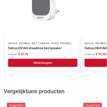
DAHUA
,
DEURBEL MET CAMERA
,
VIDEO DEURBEL
DAHUA
,
DEURBE
Dahua DS1AG draadloze bel/speaker
Dahua DB41AB 
€
41,75
€
111,50
€
55,66
€
148,83
Winkelwagen
Vergelijkbare producten
SuperSale
SuperSale