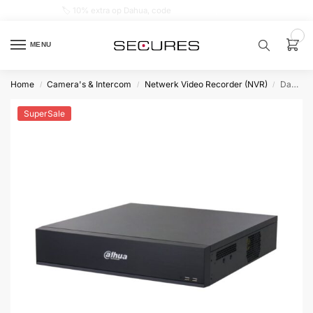
🏷️ 10% extra op Dahua, code
dahuasupersale
0
MENU
Home
Camera's & Intercom
Netwerk Video Recorder (NVR)
Dahua NVR5832-EI2 Geen PoE, Zonder Opslag, Geschikt voor 32 IP camera’s
/
/
/
Zoek een
product…
SuperSale
P
O
P
U
L
A
I
R
Alarm
samenstellen
Alarm
met