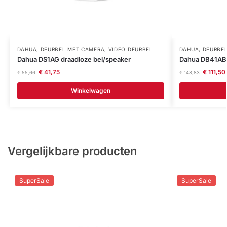
DAHUA
,
DEURBEL MET CAMERA
,
VIDEO DEURBEL
DAHUA
,
DEURBE
Dahua DS1AG draadloze bel/speaker
Dahua DB41AB 
€
41,75
€
111,50
€
55,66
€
148,83
Winkelwagen
Vergelijkbare producten
SuperSale
SuperSale