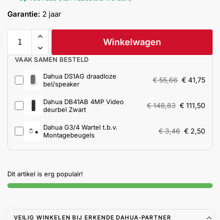
Help &
Garantie:
2 jaar
service
Winkelwagen
VAAK SAMEN BESTELD
Dahua DS1AG draadloze
€
55,66
€
41,75
bel/speaker
Dahua DB41AB 4MP Video
€
148,83
€
111,50
deurbel Zwart
Dahua G3/4 Wartel t.b.v.
€
3,46
€
2,50
Montagebeugels
Dit artikel is erg populair!
VEILIG WINKELEN BIJ ERKENDE DAHUA-PARTNER