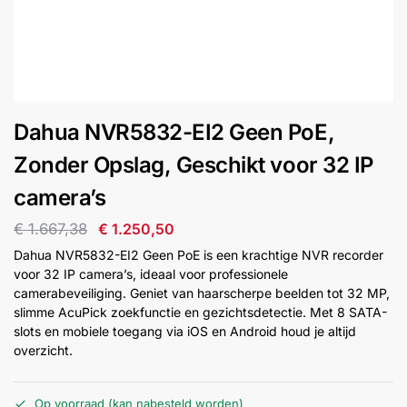
installatie
Alarmsystemen
Account
Contact
Help
Wagen
Camera's
Dahua NVR5832-EI2 Geen PoE,
&
Intercom
Zonder Opslag, Geschikt voor 32 IP
camera’s
Branddetectie
€
1.667,38
€
1.250,50
Dahua NVR5832-EI2 Geen PoE is een krachtige NVR recorder
Inbraakbeveiliging
voor 32 IP camera’s, ideaal voor professionele
camerabeveiliging. Geniet van haarscherpe beelden tot 32 MP,
slimme AcuPick zoekfunctie en gezichtsdetectie. Met 8 SATA-
Merken
slots en mobiele toegang via iOS en Android houd je altijd
overzicht.
Outlet
SALE
Op voorraad (kan nabesteld worden)