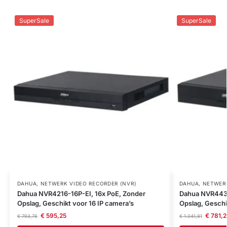
SuperSale
SuperSale
DAHUA
,
NETWERK VIDEO RECORDER (NVR)
DAHUA
,
NETWERK
Dahua NVR4216-16P-EI, 16x PoE, Zonder
Dahua NVR4432
Opslag, Geschikt voor 16 IP camera’s
Opslag, Geschi
€
595,25
€
781,2
€
793,76
€
1.041,81