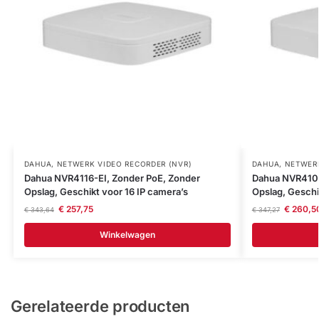
DAHUA
,
NETWERK VIDEO RECORDER (NVR)
DAHUA
,
NETWERK
Dahua NVR4116-EI, Zonder PoE, Zonder
Dahua NVR4104
Opslag, Geschikt voor 16 IP camera’s
Opslag, Geschi
€
257,75
€
260,5
€
343,64
€
347,27
Winkelwagen
Gerelateerde producten