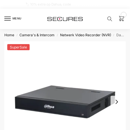
🏷️ 10% extra op Dahua, code
dahuasupersale
0
MENU
Home
Camera's & Intercom
Netwerk Video Recorder (NVR)
Dahua NVR5432-EI2 Zonder PoE, Zonder Opslag, Geschikt voor 32 IP camera’s
/
/
/
Zoek een
product…
SuperSale
P
O
P
U
L
A
I
R
Alarm
samenstellen
Alarm
met