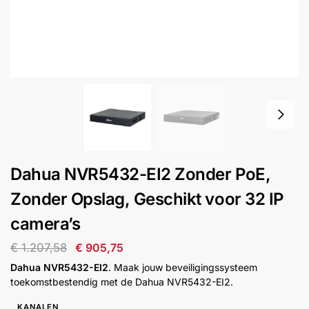
installatie
Alarmsystemen
Account
Contact
Help
Wagen
Camera's
&
Intercom
Branddetectie
Dahua NVR5432-EI2 Zonder PoE,
Zonder Opslag, Geschikt voor 32 IP
Inbraakbeveiliging
camera’s
Merken
€
1.207,58
€
905,75
Dahua NVR5432-EI2
. Maak jouw beveiligingssysteem
toekomstbestendig met de Dahua NVR5432-EI2.
Outlet
SALE
KANALEN