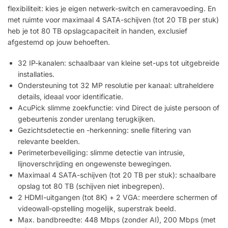
flexibiliteit: kies je eigen netwerk-switch en cameravoeding. En
met ruimte voor maximaal 4 SATA-schijven (tot 20 TB per stuk)
heb je tot 80 TB opslagcapaciteit in handen, exclusief
afgestemd op jouw behoeften.
32 IP-kanalen: schaalbaar van kleine set-ups tot uitgebreide
installaties.
Ondersteuning tot 32 MP resolutie per kanaal: ultraheldere
details, ideaal voor identificatie.
AcuPick slimme zoekfunctie: vind Direct de juiste persoon of
gebeurtenis zonder urenlang terugkijken.
Gezichtsdetectie en -herkenning: snelle filtering van
relevante beelden.
Perimeterbeveiliging: slimme detectie van intrusie,
lijnoverschrijding en ongewenste bewegingen.
Maximaal 4 SATA-schijven (tot 20 TB per stuk): schaalbare
opslag tot 80 TB (schijven niet inbegrepen).
2 HDMI-uitgangen (tot 8K) + 2 VGA: meerdere schermen of
videowall-opstelling mogelijk, superstrak beeld.
Max. bandbreedte: 448 Mbps (zonder AI), 200 Mbps (met