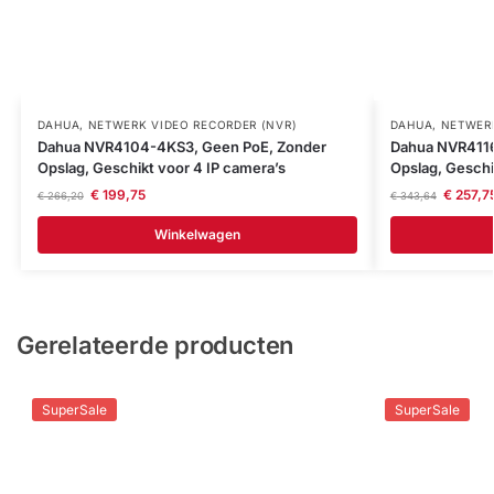
DAHUA
,
NETWERK VIDEO RECORDER (NVR)
DAHUA
,
NETWERK
Dahua NVR4104-4KS3, Geen PoE, Zonder
Dahua NVR4116
Opslag, Geschikt voor 4 IP camera’s
Opslag, Geschi
€
199,75
€
257,7
€
266,20
€
343,64
Winkelwagen
Gerelateerde producten
SuperSale
SuperSale