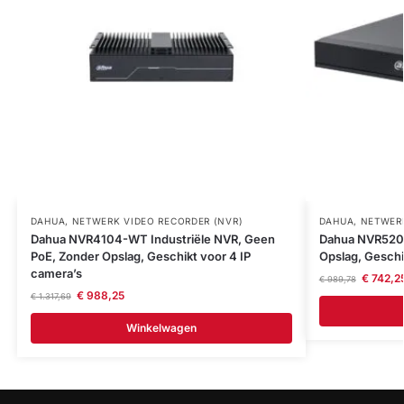
DAHUA
,
NETWERK VIDEO RECORDER (NVR)
DAHUA
,
NETWERK
Dahua NVR4104-WT Industriële NVR, Geen
Dahua NVR5208
PoE, Zonder Opslag, Geschikt voor 4 IP
Opslag, Geschi
camera’s
€
742,2
€
989,78
€
988,25
€
1.317,69
Winkelwagen