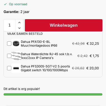
Help &
Op voorraad
service
Garantie:
2 jaar
Winkelwagen
VAAK SAMEN BESTELD
Dahua PFA130-E-BL
€
42,96
€
32,25
Muur/montagedoos IP66
Dahua Waterdichte RJ-45 sok t.b.v.
€
2,42
€
1,75
1xxx/2xxx IP Camera's
Dahua PFS3005-5GT-V2 5 poorts
€
26,62
€
20,00
Gigabit switch 10/100/1000Mbps
Dit artikel is erg populair!