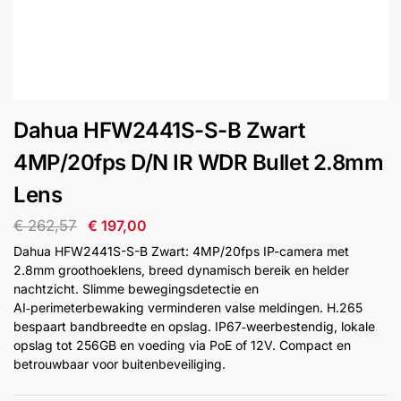
installatie
Alarmsystemen
Account
Contact
Help
Wagen
Camera's
Dahua HFW2441S-S-B Zwart
&
Intercom
4MP/20fps D/N IR WDR Bullet 2.8mm
Lens
Branddetectie
€
262,57
€
197,00
Dahua HFW2441S-S-B Zwart: 4MP/20fps IP-camera met
Inbraakbeveiliging
2.8mm groothoeklens, breed dynamisch bereik en helder
nachtzicht. Slimme bewegingsdetectie en
AI‑perimeterbewaking verminderen valse meldingen. H.265
Merken
bespaart bandbreedte en opslag. IP67‑weerbestendig, lokale
opslag tot 256GB en voeding via PoE of 12V. Compact en
betrouwbaar voor buitenbeveiliging.
Outlet
SALE