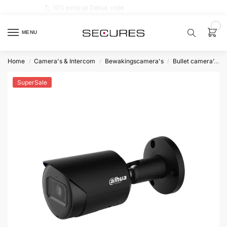
🏷️ 10% extra op Dahua, code
dahuasupersale
0
MENU
Home
Camera's & Intercom
Bewakingscamera's
Bullet camera’s
/
/
/
Zoek een
product…
SuperSale
P
O
P
U
L
A
I
R
Alarm
samenstellen
Alarm
met