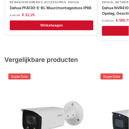
BEWAKINGCAMERA'S ACCESSOIRES
,
DAHUA
DAHUA
,
NETWERK
Dahua PFA130-E-BL Muur/montagedoos IP66
Dahua NVR410
Opslag, Geschi
€
32,25
€
42,96
€
199,7
€
266,20
Winkelwagen
Vergelijkbare producten
SuperSale
SuperSale