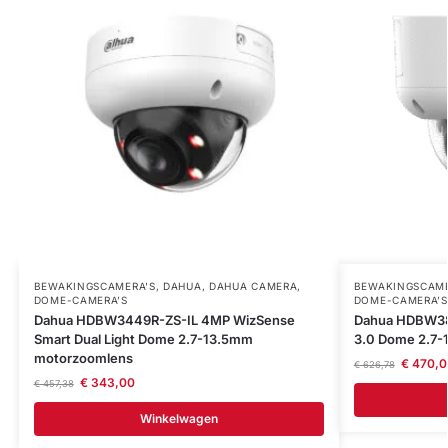
BEWAKINGSCAMERA'S
,
DAHUA
,
DAHUA CAMERA
,
BEWAKINGSCAME
DOME-CAMERA’S
DOME-CAMERA’S
Dahua HDBW3449R-ZS-IL 4MP WizSense
Dahua HDBW38
Smart Dual Light Dome 2.7-13.5mm
3.0 Dome 2.7
motorzoomlens
€
470,0
€
626,78
€
343,00
€
457,38
Winkelwagen