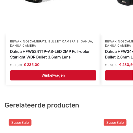
BEWAKINGSCAMERA'S
,
BULLET CAMERA’S
,
DAHUA
,
BEWAKINGSCAME
DAHUA CAMERA
DAHUA CAMERA
Dahua HFW5241TP-AS-LED 2MP Full-color
Dahua HFW344
Starlight WDR Bullet 3.6mm Lens
Bullet 2.8mm 
€
235,00
€
280,5
€
313,39
€
373,89
Winkelwagen
Gerelateerde producten
SuperSale
SuperSale