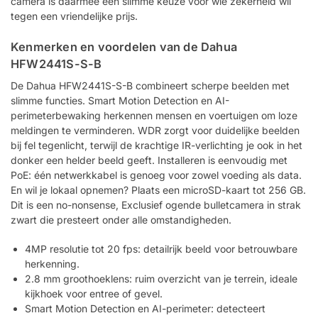
camera is daarmee een slimme keuze voor wie zekerheid wil
tegen een vriendelijke prijs.
Kenmerken en voordelen van de Dahua
HFW2441S-S-B
De Dahua HFW2441S-S-B combineert scherpe beelden met
slimme functies. Smart Motion Detection en AI-
perimeterbewaking herkennen mensen en voertuigen om loze
meldingen te verminderen. WDR zorgt voor duidelijke beelden
bij fel tegenlicht, terwijl de krachtige IR-verlichting je ook in het
donker een helder beeld geeft. Installeren is eenvoudig met
PoE: één netwerkkabel is genoeg voor zowel voeding als data.
En wil je lokaal opnemen? Plaats een microSD-kaart tot 256 GB.
Dit is een no-nonsense, Exclusief ogende bulletcamera in strak
zwart die presteert onder alle omstandigheden.
4MP resolutie tot 20 fps: detailrijk beeld voor betrouwbare
herkenning.
2.8 mm groothoeklens: ruim overzicht van je terrein, ideale
kijkhoek voor entree of gevel.
Smart Motion Detection en AI-perimeter: detecteert