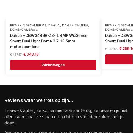
BEWAKINGSCAMERA'S
,
DAHUA
,
DAHUA CAMERA
,
BEWAKINGSCAME
DOME-CAMERA’S
DOME-CAMERA’S
Dahua HDBW3449R-ZS-IL 4MP WizSense
Dahua HDBW34
Smart Dual Light Dome 2.7-13.5mm
Smart Dual Li
motorzoomlens
€
269,1
€
358,85
€
343,18
€
457,57
Winkelwagen
Reviews waar we trots op zijn…
Trouwe klanten, ze komen niet zomaar terug, ze bevelen je niet
alleen aan maar ze staan erop dat hun vrienden zaken met je
doen!