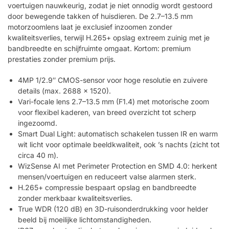
voertuigen nauwkeurig, zodat je niet onnodig wordt gestoord
door bewegende takken of huisdieren. De 2.7–13.5 mm
motorzoomlens laat je exclusief inzoomen zonder
kwaliteitsverlies, terwijl H.265+ opslag extreem zuinig met je
bandbreedte en schijfruimte omgaat. Kortom: premium
prestaties zonder premium prijs.
4MP 1/2.9″ CMOS-sensor voor hoge resolutie en zuivere
details (max. 2688 × 1520).
Vari-focale lens 2.7–13.5 mm (F1.4) met motorische zoom
voor flexibel kaderen, van breed overzicht tot scherp
ingezoomd.
Smart Dual Light: automatisch schakelen tussen IR en warm
wit licht voor optimale beeldkwaliteit, ook ’s nachts (zicht tot
circa 40 m).
WizSense AI met Perimeter Protection en SMD 4.0: herkent
mensen/voertuigen en reduceert valse alarmen sterk.
H.265+ compressie bespaart opslag en bandbreedte
zonder merkbaar kwaliteitsverlies.
True WDR (120 dB) en 3D-ruisonderdrukking voor helder
beeld bij moeilijke lichtomstandigheden.