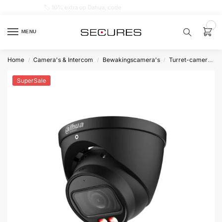
🏷️ 10% extra op Dahua, code
dahuasupersale
0
MENU
Home
Camera's & Intercom
Bewakingscamera's
Turret-camera's
/
/
/
Zoek een
product…
SuperSale
P
O
P
U
L
A
I
R
Alarm
samenstellen
Alarm
met