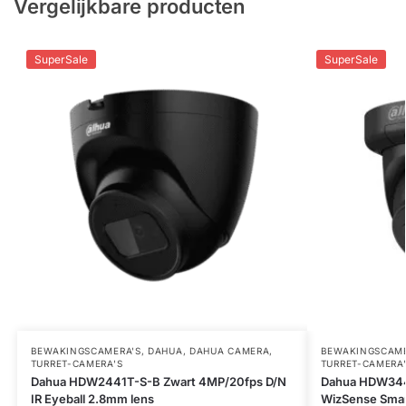
Vergelijkbare producten
SuperSale
SuperSale
BEWAKINGSCAMERA'S
,
DAHUA
,
DAHUA CAMERA
,
BEWAKINGSCAME
TURRET-CAMERA'S
TURRET-CAMERA
Dahua HDW2441T-S-B Zwart 4MP/20fps D/N
Dahua HDW344
IR Eyeball 2.8mm lens
WizSense Smart