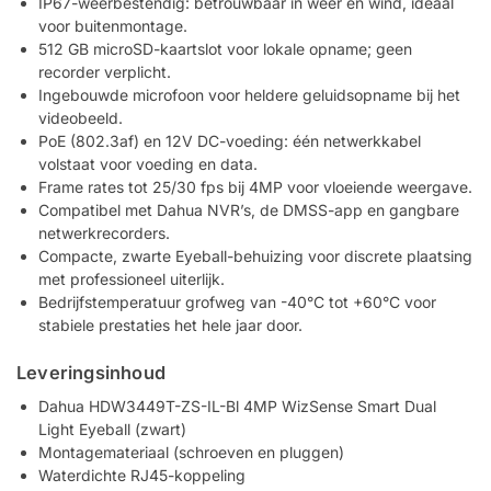
IP67-weerbestendig: betrouwbaar in weer en wind, ideaal
voor buitenmontage.
512 GB microSD-kaartslot voor lokale opname; geen
recorder verplicht.
Ingebouwde microfoon voor heldere geluidsopname bij het
videobeeld.
PoE (802.3af) en 12V DC-voeding: één netwerkkabel
volstaat voor voeding en data.
Frame rates tot 25/30 fps bij 4MP voor vloeiende weergave.
Compatibel met Dahua NVR’s, de DMSS-app en gangbare
netwerkrecorders.
Compacte, zwarte Eyeball-behuizing voor discrete plaatsing
met professioneel uiterlijk.
Bedrijfstemperatuur grofweg van -40°C tot +60°C voor
stabiele prestaties het hele jaar door.
Leveringsinhoud
Dahua HDW3449T-ZS-IL-Bl 4MP WizSense Smart Dual
Light Eyeball (zwart)
Montagemateriaal (schroeven en pluggen)
Waterdichte RJ45-koppeling