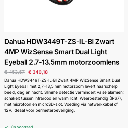
installatie
Alarmsystemen
Account
Contact
Help
Wagen
Camera's
Dahua HDW3449T-ZS-IL-Bl Zwart
&
Intercom
4MP WizSense Smart Dual Light
Eyeball 2.7-13.5mm motorzoomlens
Branddetectie
€
453,57
€
340,18
Dahua HDW3449T-ZS-IL-Bl Zwart 4MP WizSense Smart Dual
Inbraakbeveiliging
Light Eyeball met 2,7–13,5 mm motorzoom levert haarscherp
beeld, dag én nacht. Slimme detectie vermindert valse alarmen;
schakelt tussen infrarood en warm licht. Weerbestendig (IP67),
Merken
met microfoon en microSD-slot. Voeding via netwerkkabel of
12V. Ideaal voor perimeterbeveiliging.
Outlet
SALE
Op voorraad