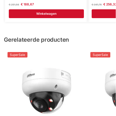
€
188,67
€
256,3
€
251,56
€
341,76
Winkelwagen
Gerelateerde producten
SuperSale
SuperSale