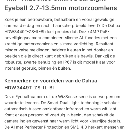
Eyeball 2.7-13.5mm motorzoomlens
Zoek je een betrouwbare, betaalbare en vooral geweldige
camera die dag en nacht haarscherp beeld levert? De Dahua
HDW3449T-ZS-IL-Bl doet precies dat. Deze 4MP PoE-
beveiligingscamera combineert slimme AI-functies met een
krachtige motorzoomlens en slimme verlichting. Resultaat:
minder valse meldingen, heldere kleuren in het donker en
beelden die je direct kunt gebruiken als bewijs. Dankzij de
robuuste, zwarte behuizing en IP67 is dit model klaar voor
intensief gebruik, binnen én buiten.
Kenmerken en voordelen van de Dahua
HDW3449T-ZS-IL-Bl
Deze Eyeball-camera uit de WizSense-serie is ontworpen om
waarde te leveren. De Smart Dual Light-technologie schakelt
automatisch tussen onzichtbaar infrarood en warm wit licht.
Komt er een persoon of voertuig in beeld, dan schakelt de
camera indien gewenst naar warm licht voor kleurrijke details.
De AI met Perimeter Protection en SMD 4.0 herkent mensen en