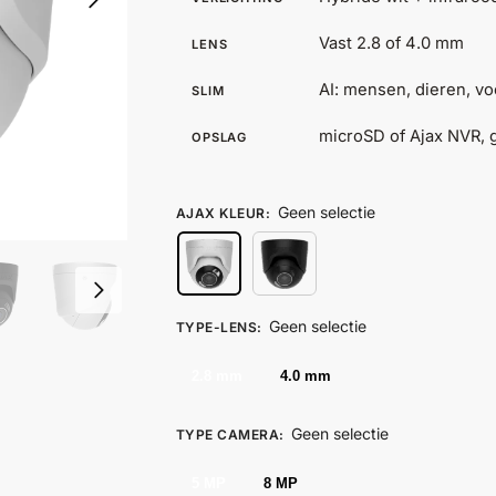
Vast 2.8 of 4.0 mm
LENS
AI: mensen, dieren, v
SLIM
microSD of Ajax NVR,
OPSLAG
Geen selectie
AJAX KLEUR
:
Geen selectie
TYPE-LENS
:
2.8 mm
4.0 mm
Geen selectie
TYPE CAMERA
:
5 MP
8 MP