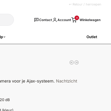
+31 (0)251 77 00 20
↩ Retour / herroepen
Zoeken
0
Contact
Account
lp
Outlet
SALE
amera voor je Ajax-systeem.
Nachtzicht
120 dB
 (kleur)