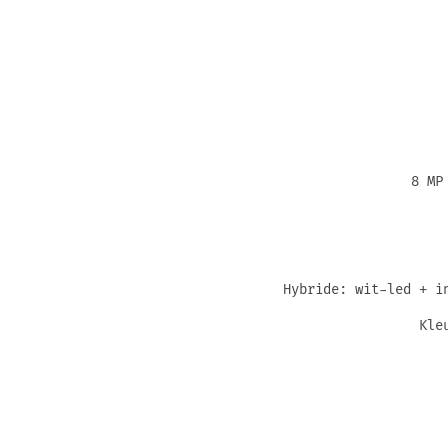
8 MP
Hybride: wit-led + i
Kle