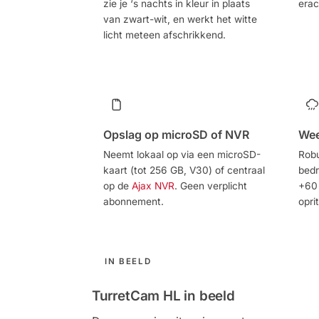
zie je ‘s nachts in kleur in plaats
erac
van zwart-wit, en werkt het witte
licht meteen afschrikkend.
Opslag op microSD of NVR
Wee
Neemt lokaal op via een microSD-
Robu
kaart (tot 256 GB, V30) of centraal
bedr
op de
Ajax NVR
. Geen verplicht
+60 
abonnement.
oprit
IN BEELD
TurretCam HL in beeld