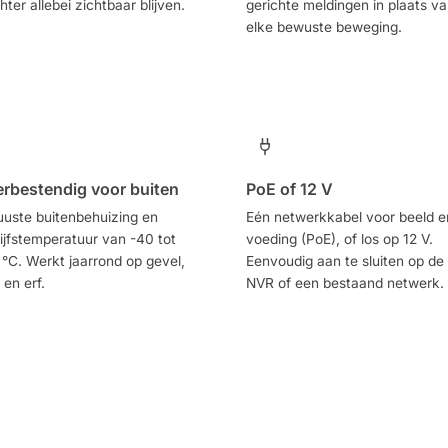
hter allebei zichtbaar blijven.
gerichte meldingen in plaats v
elke bewuste beweging.
rbestendig voor buiten
PoE of 12 V
uste buitenbehuizing en
Eén netwerkkabel voor beeld e
ijfstemperatuur van -40 tot
voeding (PoE), of los op 12 V.
°C. Werkt jaarrond op gevel,
Eenvoudig aan te sluiten op de
 en erf.
NVR of een bestaand netwerk.