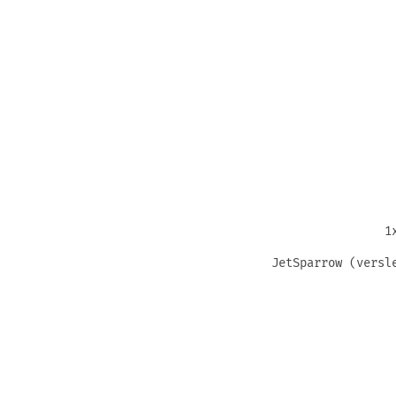
1
JetSparrow (versl