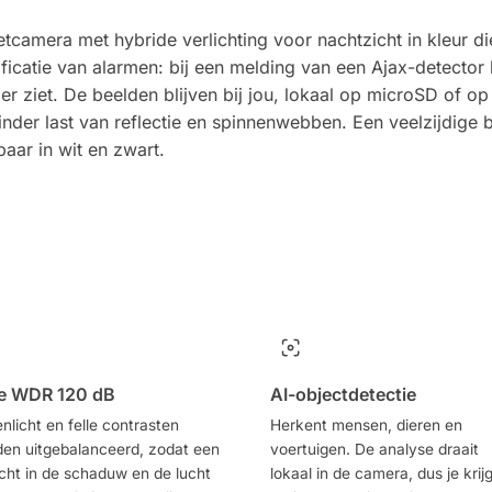
camera met hybride verlichting voor nachtzicht in kleur die
erificatie van alarmen: bij een melding van een Ajax-detecto
er ziet. De beelden blijven bij jou, lokaal op microSD of o
inder last van reflectie en spinnenwebben. Een veelzijdige
ar in wit en zwart.
e WDR 120 dB
AI-objectdetectie
nlicht en felle contrasten
Herkent mensen, dieren en
en uitgebalanceerd, zodat een
voertuigen. De analyse draait
cht in de schaduw en de lucht
lokaal in de camera, dus je krijg