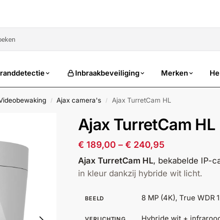
sale
randdetectie
Inbraakbeveiliging
Merken
He
 Videobewaking
Ajax camera's
Ajax TurretCam HL
/
/
Ajax TurretCam HL
€
189,00
–
€
240,95
Ajax TurretCam HL
, bekabelde IP-c
in kleur dankzij hybride wit licht.
8 MP (4K), True WDR 
BEELD
Hybride wit + infrarood
VERLICHTING