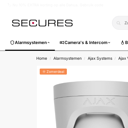
🏷️ Nu 10% EXTRA korting op alle Dahua. Gebruik code
dahuasuper
Alarmsystemen
Camera's & Intercom
B
Home
Alarmsystemen
Ajax Systems
Ajax
/
/
/
🌞 Zomerdeal