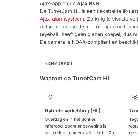
Ajax-app en de
Ajax NVR
.
De TurretCam HL is een bekabelde IP-turret
Ajax-alarmsysteem
. Zo krijg je visuele v
dat je meteen in de app of bij de meldkam
(eyeball) heeft geen glazen koepel, dus m
De camera is NDAA-compliant en beschikba
KENMERKEN
Waarom de TurretCam HL
Hybride verlichting (HL)
Tru
Overdag en in het donker
Tege
infrarood; zodra er beweging is
word
schakelt de camera wit licht bij. Zo
gezi