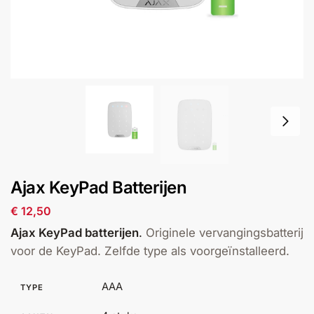
installatie
Alarmsystemen
Account
Contact
Help
Wagen
Camera's
&
Intercom
Branddetectie
Ajax KeyPad Batterijen
Inbraakbeveiliging
€
12,50
Ajax KeyPad batterijen
.
Originele vervangingsbatterij
Merken
voor de KeyPad. Zelfde type als voorgeïnstalleerd.
AAA
Outlet
TYPE
SALE