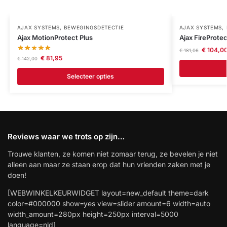
AJAX SYSTEMS
,
BEWEGINGSDETECTIE
AJAX SYSTEMS
,
Ajax MotionProtect Plus
Ajax FireProtec
€
104,0
€
181,06
€
81,95
€
142,00
Selecteer opties
Reviews waar we trots op zijn…
Trouwe klanten, ze komen niet zomaar terug, ze bevelen je niet
alleen aan maar ze staan erop dat hun vrienden zaken met je
doen!
[WEBWINKELKEURWIDGET layout=new_default theme=dark
color=#000000 show=yes view=slider amount=6 width=auto
width_amount=280px height=250px interval=5000
language=nld]