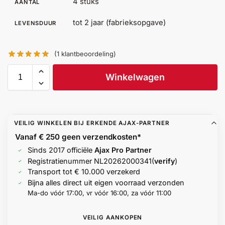
4 stuks
AANTAL
Help &
service
tot 2 jaar (fabrieksopgave)
LEVENSDUUR
(
1
klantbeoordeling)
Winkelwagen
VEILIG WINKELEN BIJ ERKENDE AJAX-PARTNER
Vanaf € 250 geen
verzendkosten*
Sinds 2017 officiële
Ajax Pro Partner
Registratienummer
NL20262000341
(
verify
)
Transport tot € 10.000 verzekerd
Bijna alles direct uit eigen voorraad verzonden
Ma-do vóór 17:00, vr vóór 16:00, za vóór 11:00
VEILIG AANKOPEN