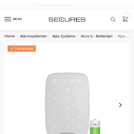
🏷️ 10% extra op Dahua, code
dahuasupersale
0
MENU
Home
Alarmsystemen
Ajax Systems
Accu's - Batterijen
Ajax KeyPad Batterijen
/
/
/
/
Zoek een
product…
🌞 Zomerdeal
P
O
P
U
L
A
I
R
Alarm
samenstellen
Alarm
met