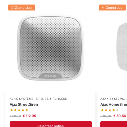
🌞 Zomerdeal
🌞 Zomerdeal
AJAX SYSTEMS
,
SIRENES & FLITSERS
AJAX SYSTEMS
,
Ajax StreetSiren
Ajax HomeSire
€
112,95
€
59,50
€
199,60
€
102,85
Selecteer opties