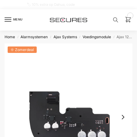
🏷️ 10% extra op Dahua, code
dahuasupersale
0
MENU
Home
Alarmsystemen
Ajax Systems
Voedingsmodule
Ajax 12V PSU voor Hub 2
/
/
/
/
Zoek een
product…
🌞 Zomerdeal
P
O
P
U
L
A
I
R
Alarm
samenstellen
Alarm
met