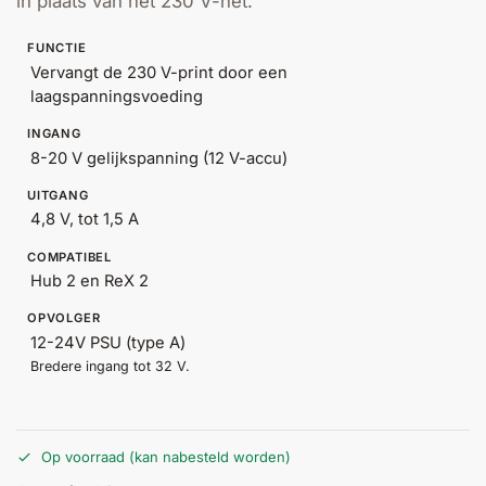
in plaats van het 230 V-net.
Help &
service
FUNCTIE
Vervangt de 230 V-print door een
laagspanningsvoeding
INGANG
8-20 V gelijkspanning (12 V-accu)
UITGANG
4,8 V, tot 1,5 A
COMPATIBEL
Hub 2 en ReX 2
OPVOLGER
12-24V PSU (type A)
Bredere ingang tot 32 V.
Op voorraad (kan nabesteld worden)