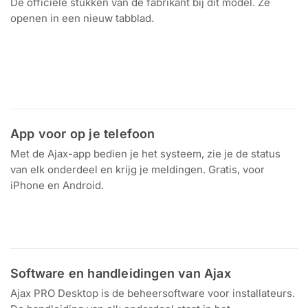
De officiele stukken van de fabrikant bij dit model. Ze
openen in een nieuw tabblad.
Handleiding
Ajax 12V PSU voor Hub 2 handleiding
Datasheet
Volledige specificaties op ajax.systems
App voor op je telefoon
Met de Ajax-app bedien je het systeem, zie je de status
van elk onderdeel en krijg je meldingen. Gratis, voor
iPhone en Android.
Download in de
Ontdek het op
App Store
Google Play
Software en handleidingen van Ajax
Ajax PRO Desktop is de beheersoftware voor installateurs.