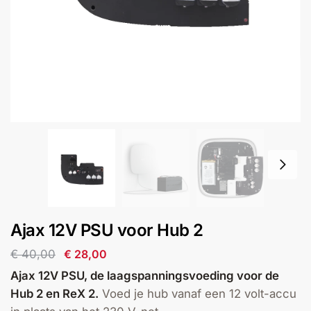
installatie
Alarmsystemen
Account
Contact
Help
Wagen
Camera's
&
Intercom
Branddetectie
Inbraakbeveiliging
Ajax 12V PSU voor Hub 2
Merken
€
40,00
€
28,00
Ajax 12V PSU, de laagspanningsvoeding voor de
Outlet
SALE
Hub 2 en ReX 2.
Voed je hub vanaf een 12 volt-accu