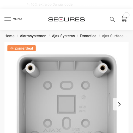
🏷️ 10% extra op Dahua, code
dahuasupersale
0
MENU
Home
Alarmsystemen
Ajax Systems
Domotica
Ajax Surfacebox [55]
/
/
/
/
Zoek een
product…
🌞 Zomerdeal
P
O
P
U
L
A
I
R
Alarm
samenstellen
Alarm
met