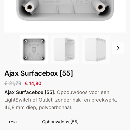
installatie
Alarmsystemen
Account
Contact
Help
Wagen
Camera's
&
Intercom
Branddetectie
Ajax Surfacebox [55]
€
21,78
€
14,80
Inbraakbeveiliging
Ajax Surfacebox [55]
.
Opbouwdoos voor een
LightSwitch of Outlet, zonder hak- en breekwerk.
Merken
46,8 mm diep, polycarbonaat.
Outlet
SALE
Opbouwdoos [55]
TYPE