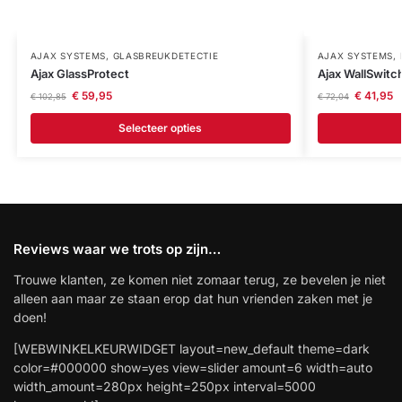
AJAX SYSTEMS
,
GLASBREUKDETECTIE
AJAX SYSTEMS
,
Ajax GlassProtect
Ajax WallSwitc
€
59,95
€
41,95
€
102,85
€
72,04
Selecteer opties
Reviews waar we trots op zijn…
Trouwe klanten, ze komen niet zomaar terug, ze bevelen je niet
alleen aan maar ze staan erop dat hun vrienden zaken met je
doen!
[WEBWINKELKEURWIDGET layout=new_default theme=dark
color=#000000 show=yes view=slider amount=6 width=auto
width_amount=280px height=250px interval=5000