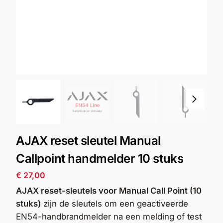
Alarm
met
installatie
Alarmsystemen
Account
Contact
Help
Wagen
Camera's
&
Intercom
AJAX reset sleutel Manual
Branddetectie
Callpoint handmelder 10 stuks
€
27,00
Inbraakbeveiliging
AJAX reset-sleutels voor Manual Call Point (10
stuks)
zijn de sleutels om een geactiveerde
Merken
EN54-handbrandmelder na een melding of test