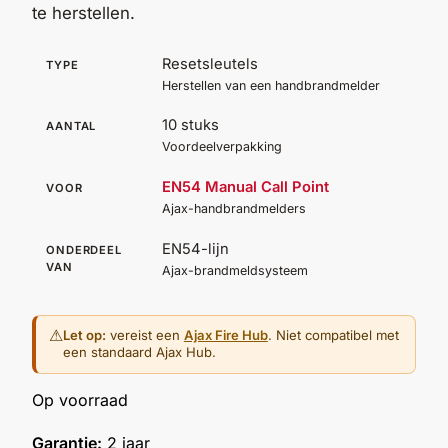
te herstellen.
Outlet
SALE
Resetsleutels
TYPE
Herstellen van een handbrandmelder
Help &
service
10 stuks
AANTAL
Voordeelverpakking
EN54 Manual Call Point
VOOR
Ajax-handbrandmelders
EN54-lijn
ONDERDEEL
VAN
Ajax-brandmeldsysteem
⚠
Let op:
vereist een
Ajax Fire Hub
. Niet compatibel met
een standaard Ajax Hub.
Op voorraad
Garantie:
2 jaar