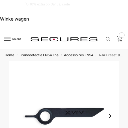
🏷️ 10% extra op Dahua, code
dahuasupersale
Winkelwagen
0
MENU
Home
Branddetectie EN54 line
Accessoires EN54
AJAX reset sleutel Manual Callpoint handmelder 10 stuks
/
/
/
Zoek een
product…
P
O
P
U
L
A
I
R
Alarm
samenstellen