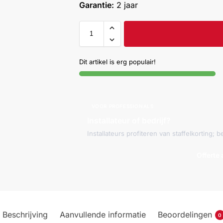
Garantie:
2 jaar
Dit artikel is erg populair!
VOOR PROFESSIONALS
Installateur of bedrijf?
Installateurs profiteren van staffelkorting;
Offerte
Beschrijving
Aanvullende informatie
Beoordelingen
0