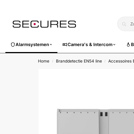
🏷️ Nu 10% EXTRA korting op alle Dahua. Gebruik code
dahuasuper
Alarmsystemen
Camera's & Intercom
B
Home
Branddetectie EN54 line
Accessoires
/
/