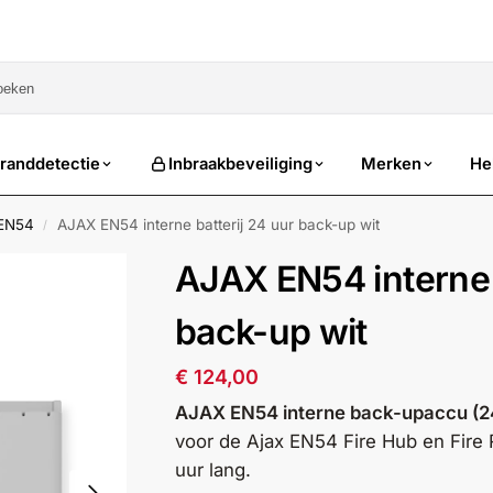
sale
randdetectie
Inbraakbeveiliging
Merken
He
 EN54
AJAX EN54 interne batterij 24 uur back-up wit
/
AJAX EN54 interne b
back-up wit
€
124,00
AJAX EN54 interne back-upaccu (24
voor de Ajax EN54 Fire Hub en Fire 
uur lang.