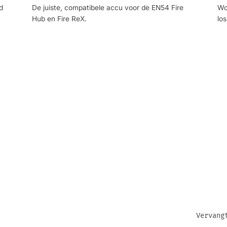
d
De juiste, compatibele accu voor de EN54 Fire
Wo
Hub en Fire ReX.
lo
Vervang