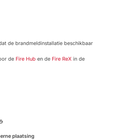
at de brandmeldinstallatie beschikbaar
voor de
Fire Hub
en de
Fire ReX
in de
terne plaatsing