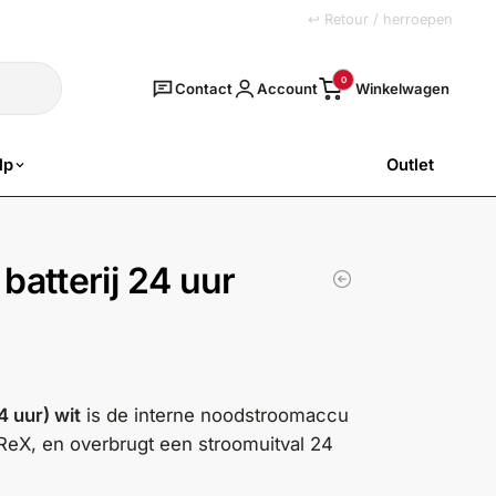
+31 (0)251 77 00 20
↩ Retour / herroepen
Zoeken
0
Contact
Account
lp
Outlet
SALE
atterij 24 uur
 uur) wit
is de interne noodstroomaccu
ReX, en overbrugt een stroomuitval 24