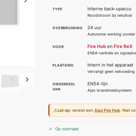
Interne back-upaccu
TYPE
Noodstroom bij netuitval
24 uur
OVERBRUGGING
Autonome werking zonder
Fire Hub
en
Fire ReX
VOOR
EN54-centrale en signaalv
Intern in het apparaat
PLAATSING
Vervangt geen netvoeding
EN54-lijn
ONDERDEEL
VAN
Ajax-brandmeldsysteem
⚠
Let op:
vereist een
Ajax Fire Hub
. Niet c
Op voorraad