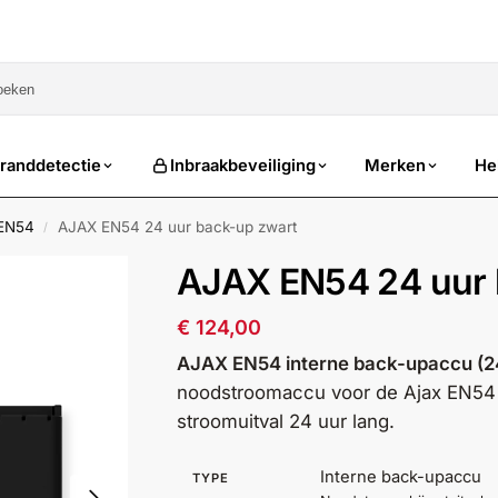
sale
randdetectie
Inbraakbeveiliging
Merken
He
 EN54
AJAX EN54 24 uur back-up zwart
/
AJAX EN54 24 uur 
€
124,00
AJAX EN54 interne back-upaccu (24
noodstroomaccu voor de Ajax EN54 F
stroomuitval 24 uur lang.
Interne back-upaccu
TYPE