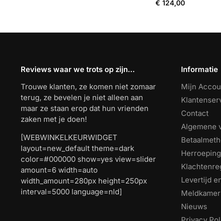
€
124,00
Reviews waar we trots op zijn…
Informatie
Trouwe klanten, ze komen niet zomaar
Mijn Accou
terug, ze bevelen je niet alleen aan
Klantenser
maar ze staan erop dat hun vrienden
Contact
zaken met je doen!
Algemene 
[WEBWINKELKEURWIDGET
Betaalmet
layout=new_default theme=dark
Herroeping
color=#000000 show=yes view=slider
Klachtenre
amount=6 width=auto
Levertijd 
width_amount=280px height=250px
interval=5000 language=nld]
Meldkamer
Nieuws
Privacy Pol