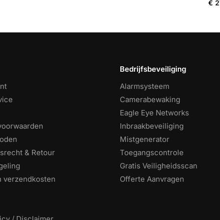
€
2
Bedrijfsbeveiliging
nt
Alarmsysteem
vice
Camerabewaking
Eagle Eye Networks
voorwaarden
Inbraakbeveiliging
hoden
Mistgenerator
srecht & Retour
Toegangscontrole
geling
Gratis Veiligheidsscan
en verzendkosten
Offerte Aanvragen
icy / Disclaimer