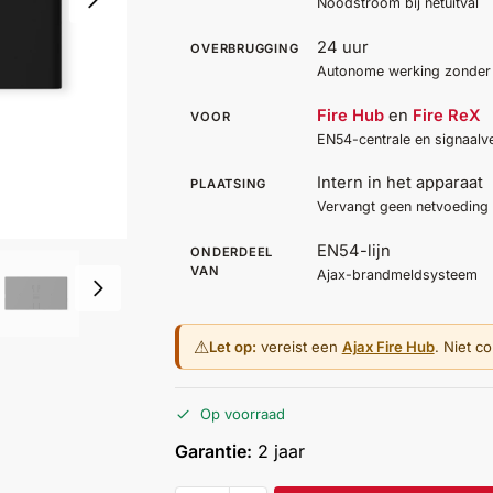
Noodstroom bij netuitval
24 uur
OVERBRUGGING
Autonome werking zonder
Fire Hub
en
Fire ReX
VOOR
EN54-centrale en signaalv
Intern in het apparaat
PLAATSING
Vervangt geen netvoeding
EN54-lijn
ONDERDEEL
VAN
Ajax-brandmeldsysteem
⚠
Let op:
vereist een
Ajax Fire Hub
. Niet c
Op voorraad
Garantie:
2 jaar