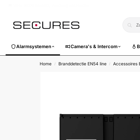
🏷️ Nu 10% EXTRA korting op alle Dahua. Gebruik code
dahuasuper
Alarmsystemen
Camera's & Intercom
B
Home
Branddetectie EN54 line
Accessoires
/
/