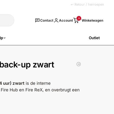
+31 (0)251 77 00 20
↩ Retour / herroepen
Zoeken
0
Contact
Account
lp
Outlet
SALE
back-up zwart
 uur) zwart
is de interne
ire Hub en Fire ReX, en overbrugt een