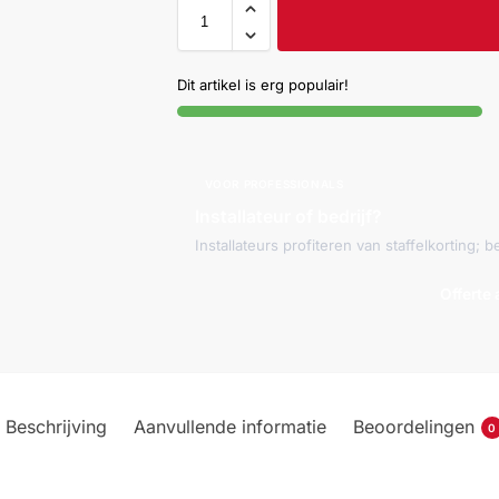
Dit artikel is erg populair!
VOOR PROFESSIONALS
Installateur of bedrijf?
Installateurs profiteren van staffelkorting;
Offerte
Beschrijving
Aanvullende informatie
Beoordelingen
0