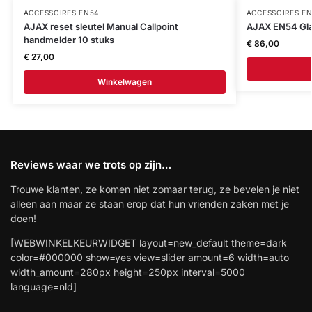
ACCESSOIRES EN54
ACCESSOIRES E
AJAX reset sleutel Manual Callpoint
AJAX EN54 Gla
handmelder 10 stuks
€
86,00
€
27,00
Winkelwagen
Reviews waar we trots op zijn…
Trouwe klanten, ze komen niet zomaar terug, ze bevelen je niet
alleen aan maar ze staan erop dat hun vrienden zaken met je
doen!
[WEBWINKELKEURWIDGET layout=new_default theme=dark
color=#000000 show=yes view=slider amount=6 width=auto
width_amount=280px height=250px interval=5000
language=nld]