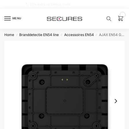
🏷️ 10% extra op Dahua, code
dahuasupersale
0
MENU
Home
Branddetectie EN54 line
Accessoires EN54
AJAX EN54 Glandbox zwart
/
/
/
Zoek een
product…
P
O
P
U
L
A
I
R
Alarm
samenstellen
Alarm
met