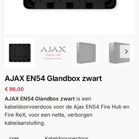
installatie
Alarmsystemen
Account
Contact
Help
Wagen
Camera's
&
Intercom
Branddetectie
AJAX EN54 Glandbox zwart
€
86,00
Inbraakbeveiliging
AJAX EN54 Glandbox zwart
is een
kabeldoorvoerdoos voor de Ajax EN54 Fire Hub en
Merken
Fire ReX, voor een nette, verborgen
kabelaansluiting.
Outlet
SALE
Kabeldoorvoerdoos
TYPE