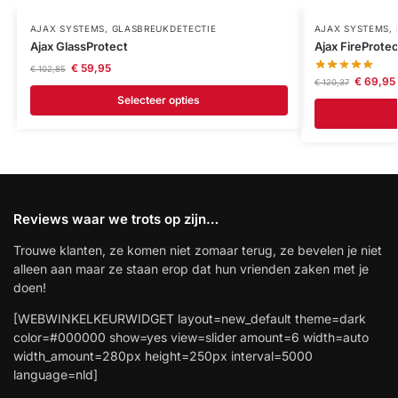
AJAX SYSTEMS
,
GLASBREUKDETECTIE
AJAX SYSTEMS
,
Ajax GlassProtect
Ajax FireProtec
€
59,95
€
102,85
€
69,95
€
120,37
Selecteer opties
Reviews waar we trots op zijn…
Trouwe klanten, ze komen niet zomaar terug, ze bevelen je niet
alleen aan maar ze staan erop dat hun vrienden zaken met je
doen!
[WEBWINKELKEURWIDGET layout=new_default theme=dark
color=#000000 show=yes view=slider amount=6 width=auto
width_amount=280px height=250px interval=5000
language=nld]