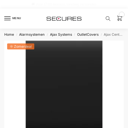
🏷️ 10% extra op Dahua, code
dahuasupersale
0
MENU
Home
Alarmsystemen
Ajax Systems
OutletCovers
Ajax CenterCover (CP) Black
/
/
/
/
Zoek een
product…
🌞 Zomerdeal
P
O
P
U
L
A
I
R
Alarm
samenstellen
Alarm
met