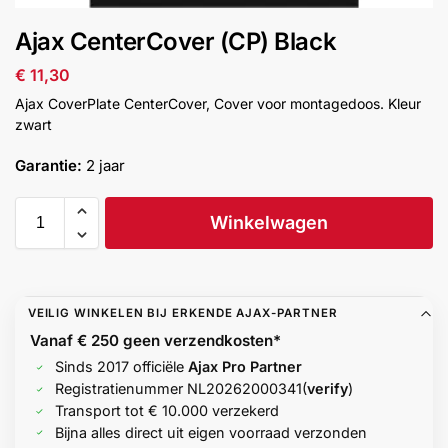
installatie
Ajax CenterCover (CP) Black
Alarmsystemen
€
11,30
Ajax CoverPlate CenterCover, Cover voor montagedoos. Kleur
Account
Contact
Help
Wagen
zwart
Camera's
&
Garantie:
2 jaar
Intercom
Winkelwagen
Branddetectie
Inbraakbeveiliging
VEILIG WINKELEN BIJ ERKENDE AJAX-PARTNER
Vanaf € 250 geen
verzendkosten*
Merken
Sinds 2017 officiële
Ajax Pro Partner
Registratienummer
NL20262000341
(
verify
)
Outlet
Transport tot € 10.000 verzekerd
SALE
Bijna alles direct uit eigen voorraad verzonden