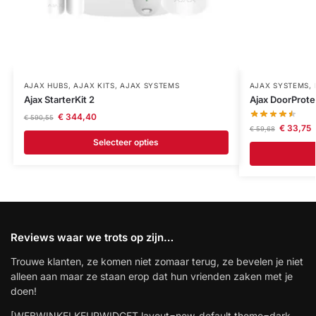
AJAX HUBS
,
AJAX KITS
,
AJAX SYSTEMS
AJAX SYSTEMS
,
Ajax StarterKit 2
Ajax DoorProte
€
344,40
€
590,55
€
33,75
€
59,68
Selecteer opties
Reviews waar we trots op zijn…
Trouwe klanten, ze komen niet zomaar terug, ze bevelen je niet
alleen aan maar ze staan erop dat hun vrienden zaken met je
doen!
[WEBWINKELKEURWIDGET layout=new_default theme=dark