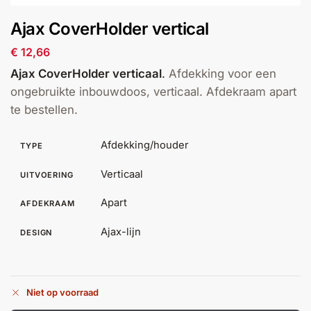
installatie
Ajax CoverHolder vertical
Alarmsystemen
€
12,66
Ajax CoverHolder verticaal
.
Afdekking voor een
Account
Contact
Help
Wagen
Camera's
ongebruikte inbouwdoos, verticaal. Afdekraam apart
&
te bestellen.
Intercom
Afdekking/houder
TYPE
Branddetectie
Verticaal
UITVOERING
Inbraakbeveiliging
Apart
AFDEKRAAM
Ajax-lijn
DESIGN
Merken
Outlet
SALE
Niet op voorraad