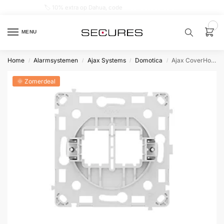
🏷️ 10% extra op Dahua, code
dahuasupersale
0
MENU
Home
Alarmsystemen
Ajax Systems
Domotica
Ajax CoverHolder vertical
/
/
/
/
Zoek een
product…
🌞 Zomerdeal
P
O
P
U
L
A
I
R
Alarm
samenstellen
Alarm
met