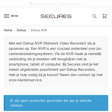
🚚 Vandaag besteld, vrijdag verzonden
0
MENU
Home
Dahua
Dahua NVR
/
/
Zoek een
product…
Met een Dahua NVR (Network Video Recorder) sla je
opnames op. Een NVR is een cruciaal onderdeel voor jou
P
camerabewakingssysteem. Via de NVR maak je namelijk
O
verbinding als je beelden wilt terugkijken met je
P
U
smartphone, tablet of computer. Bij Secures vind je het
L
meest uitgebreide assortiment aan Dahua Recorders.
A
I
Heb je hulp nodig bij je keuze? Neem dan contact op met
R
onze klantenservice.
Alarm
samenstellen
Er zijn geen producten gevonden die aan je selectie
Alarm
voldoen.
met