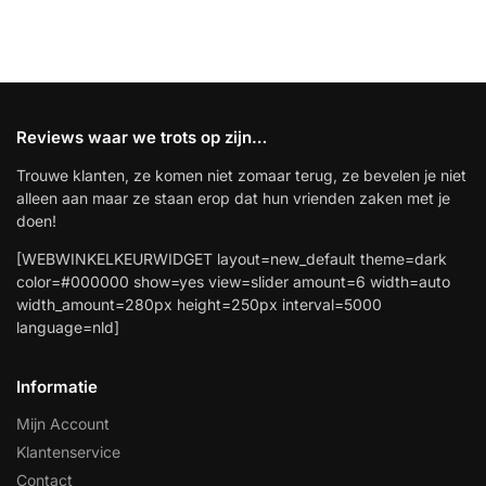
installatie
Alarmsystemen
Account
Contact
Help
Wagen
Reviews waar we trots op zijn…
Camera's
&
Trouwe klanten, ze komen niet zomaar terug, ze bevelen je niet
Intercom
alleen aan maar ze staan erop dat hun vrienden zaken met je
doen!
Branddetectie
[WEBWINKELKEURWIDGET layout=new_default theme=dark
color=#000000 show=yes view=slider amount=6 width=auto
width_amount=280px height=250px interval=5000
Inbraakbeveiliging
language=nld]
Merken
Informatie
Mijn Account
Outlet
SALE
Klantenservice
Contact