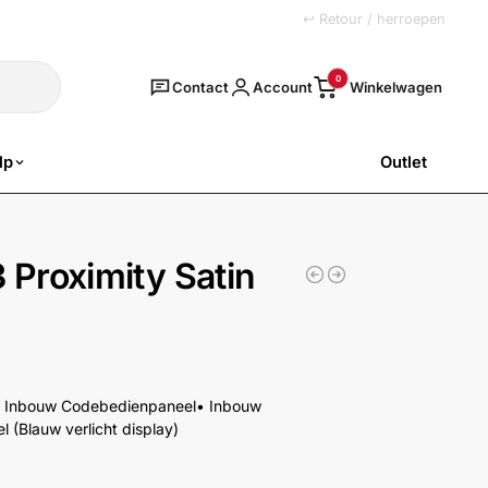
+31 (0)251 77 00 20
↩ Retour / herroepen
Zoeken
0
Contact
Account
lp
Outlet
SALE
Proximity Satin
e Inbouw Codebedienpaneel• Inbouw
(Blauw verlicht display)