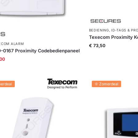
BEDIENING
,
ID-TAGS & PR
Texecom Proximity Ke
ECOM ALARM
€
73,50
0167 Proximity Codebedienpaneel
00
merdeal
🌞 Zomerdeal