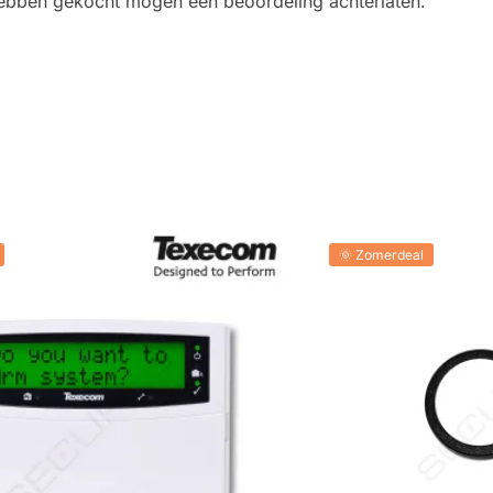
 hebben gekocht mogen een beoordeling achterlaten.
🌞 Zomerdeal