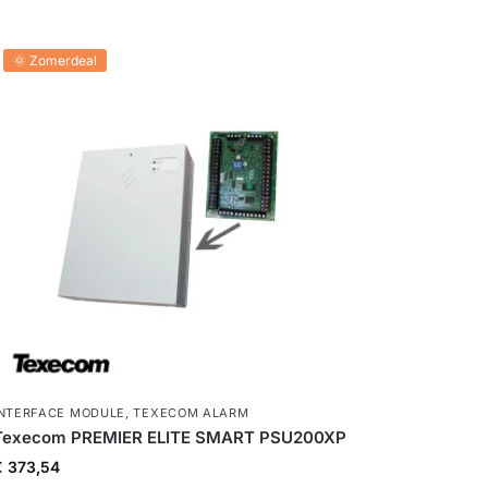
🌞 Zomerdeal
INTERFACE MODULE
,
TEXECOM ALARM
Texecom PREMIER ELITE SMART PSU200XP
€
373,54