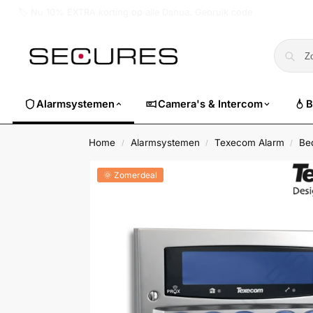
🏷️ Nu 10% EXTRA korting op alle Dahua. Gebruik code
dahuasuper
Alarmsystemen
Camera's & Intercom
B
Home
Alarmsystemen
Texecom Alarm
Be
/
/
/
🌞 Zomerdeal