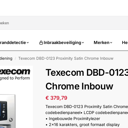
sale
randdetectie
Inbraakbeveiliging
Merken
He
diening
Texecom DBD-0123 Proximity Satin Chrome Inbouw
/
Texecom DBD-0123 
Chrome Inbouw
€
379,79
Texecom DBD-0123 Proximity Satin Chrom
codebedienpaneel• LCDP codebedienpaneel 
• Ingebouwde Proximitylezer
• 2×16 karakters, groot formaat display