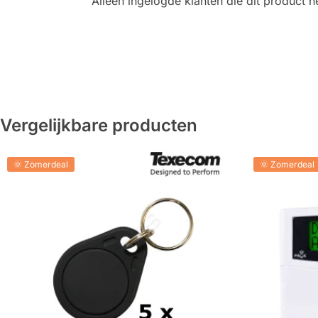
Alleen ingelogde klanten die dit product
Vergelijkbare producten
🌞 Zomerdeal
🌞 Zomerdeal