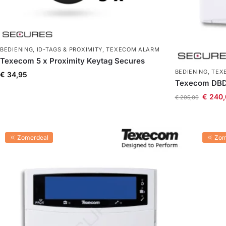
BEDIENING
,
ID-TAGS & PROXIMITY
,
TEXECOM ALARM
Texecom 5 x Proximity Keytag Secures
BEDIENING
,
TEX
€
34,95
Texecom DBD-
€
240,
€
295,00
🌞 Zomerdeal
🌞 Zo