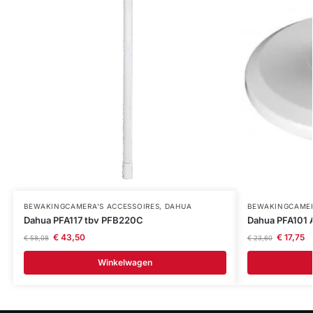
BEWAKINGCAMERA'S ACCESSOIRES
,
DAHUA
BEWAKINGCAMER
Dahua PFA117 tbv PFB220C
Dahua PFA101 
€
43,50
€
17,75
€
58,08
€
23,60
Winkelwagen