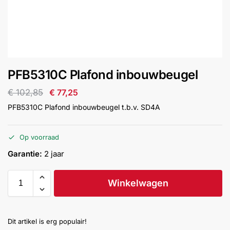
installatie
Alarmsystemen
Account
Contact
Help
Wagen
Camera's
PFB5310C Plafond inbouwbeugel
&
Intercom
€
102,85
€
77,25
PFB5310C Plafond inbouwbeugel t.b.v. SD4A
Branddetectie
Op voorraad
Inbraakbeveiliging
Garantie:
2 jaar
Merken
Winkelwagen
Outlet
SALE
Dit artikel is erg populair!