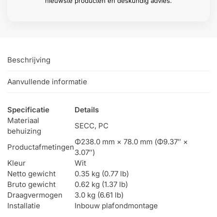
nieuwste producten en deskundig advies.
Beschrijving
Aanvullende informatie
Specificatie
Details
Materiaal
SECC, PC
behuizing
Φ238.0 mm × 78.0 mm (Φ9.37″ ×
Productafmetingen
3.07″)
Kleur
Wit
Netto gewicht
0.35 kg (0.77 lb)
Bruto gewicht
0.62 kg (1.37 lb)
Draagvermogen
3.0 kg (6.61 lb)
Installatie
Inbouw plafondmontage