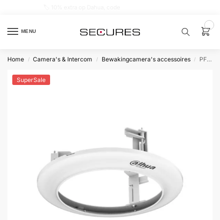
🏷️ 10% extra op Dahua, code
dahuasupersale
0
MENU
Home
Camera's & Intercom
Bewakingcamera's accessoires
PFB5310C Plafond inbouwbeugel
/
/
/
Zoek een
product…
SuperSale
P
O
P
U
L
A
I
R
Alarm
samenstellen
Alarm
met