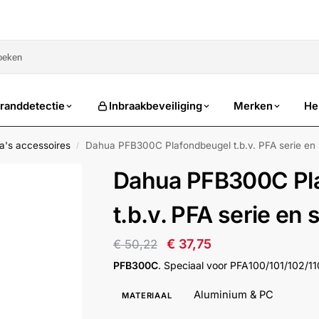
sale
randdetectie
Inbraakbeveiliging
Merken
He
's accessoires
Dahua PFB300C Plafondbeugel t.b.v. PFA serie e
/
Dahua PFB300C Pl
t.b.v. PFA serie e
€
37,75
€
50,22
PFB300C
. Speciaal voor PFA100/101/102/1
Aluminium & PC
MATERIAAL