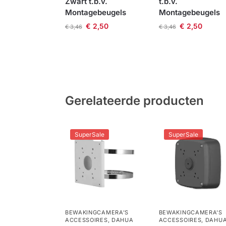
Zwart t.b.v.
t.b.v.
Montagebeugels
Montagebeugels
€
2,50
€
2,50
€
3,46
€
3,46
Gerelateerde producten
SuperSale
SuperSale
BEWAKINGCAMERA'S
BEWAKINGCAMERA'S
ACCESSOIRES
,
DAHUA
ACCESSOIRES
,
DAHU