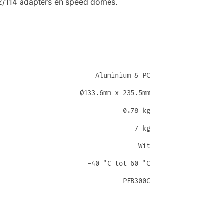
2/114 adapters en speed domes.
Aluminium & PC
Ø133.6mm x 235.5mm
0.78 kg
7 kg
Wit
-40 °C tot 60 °C
PFB300C