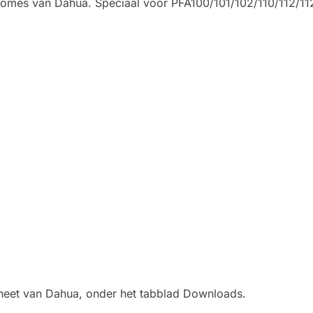
Domes van Dahua. Speciaal voor PFA100/101/102/110/112/11
asheet van Dahua, onder het tabblad Downloads.