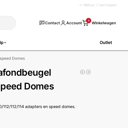
+31 (0)251 77 00 20
↩ Retour / herroepen
Zoeken
0
Contact
Account
lp
Outlet
SALE
n speed Domes
afondbeugel
n speed Domes
10/112/112/114 adapters en speed domes.