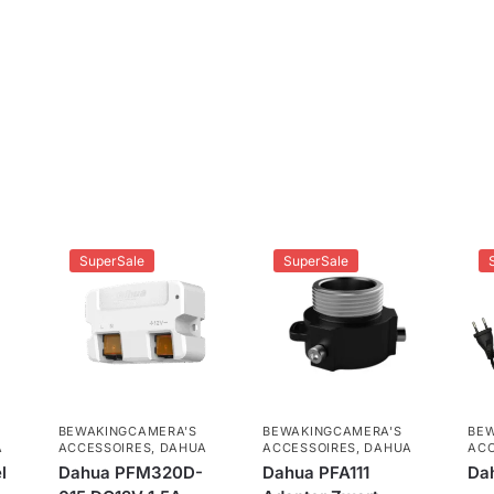
el
are van Dahua
SuperSale
SuperSale
BEWAKINGCAMERA'S
BEWAKINGCAMERA'S
BEW
A
ACCESSOIRES
,
DAHUA
ACCESSOIRES
,
DAHUA
ACC
l
Dahua PFM320D-
Dahua PFA111
Da