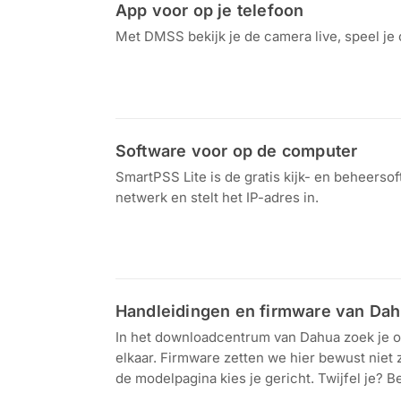
App voor op je telefoon
Met DMSS bekijk je de camera live, speel je 
Download in de
Ontdek het op
App Store
Google Play
Software voor op de computer
SmartPSS Lite is de gratis kijk- en beheers
netwerk en stelt het IP-adres in.
Download voor
Windows en Mac
Handleidingen en firmware van Da
In het downloadcentrum van Dahua zoek je op
elkaar. Firmware zetten we hier bewust niet
de modelpagina kies je gericht. Twijfel je? B