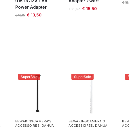
015 DC12V 1.5A
Adapter Zwart
€
15
Power Adapter
€
15,50
€
20,57
€
13,50
€
18,15
SuperSale
SuperSale
BEWAKINGCAMERA'S
BEWAKINGCAMERA'S
BEW
A
ACCESSOIRES
,
DAHUA
ACCESSOIRES
,
DAHUA
ACC