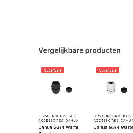
Zoek op modelcode
Per mod
Handleidingen en tekeningen
Firmw
Vergelijkbare producten
SuperSale
SuperSale
BEWAKINGCAMERA'S
BEWAKINGCAMERA'S
ACCESSOIRES
,
DAHUA
ACCESSOIRES
,
DAHU
Dahua G3/4 Wartel
Dahua G3/4 Warte