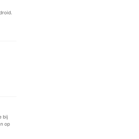
droid.
 bij
en op