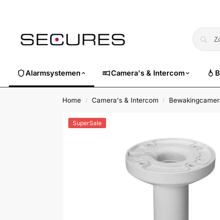
🏷️ Nu 10% EXTRA korting op alle Dahua. Gebruik code
dahuasuper
Alarmsystemen
Camera's & Intercom
B
Home
Camera's & Intercom
Bewakingcamera
/
/
SuperSale