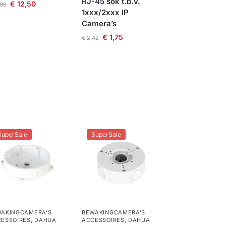
RJ-45 sok t.b.v.
€
12,50
,00
1xxx/2xxx IP
Camera’s
€
1,75
€
2,42
SuperSale
SuperSale
AKINGCAMERA'S
BEWAKINGCAMERA'S
ESSOIRES
,
DAHUA
ACCESSOIRES
,
DAHUA