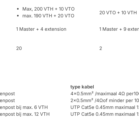
Max, 200 VTH + 10 VTO
20 VTO + 10 VTH
max. 190 VTH + 20 VTO
1 Master + 4 extension
1 Master + 9 exte
20
2
type kabel
tenpost
4×0.5mm² /maximaal 4Ω per10
tenpost
2×0.5mm² /4Ωof minder per 1
tenpost bij max. 6 VTH
UTP Cat5e 0.45mm maximaal 1
tenpost bij max. 12 VTH
UTP Cat5e 0.45mm maximaal 1