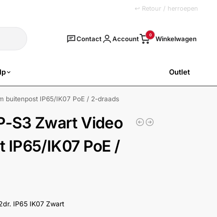
+31 (0)251 77 00 20
↩ Retour / herroepen
Zoeken
0
Contact
Account
lp
Outlet
SALE
 buitenpost IP65/IK07 PoE / 2-draads
-S3 Zwart Video
t IP65/IK07 PoE /
dr. IP65 IK07 Zwart