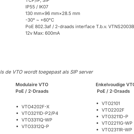
TCP/IP, SIP
IP55 / IK07
130 mm×96 mm×28.5 mm
-30° ~ +60°C
PoE 802.3af / 2-draads interface T.b.v. VTNS2003
12v Max: 600mA
ls de VTO wordt toegepast als SIP server
Modulaire VTO
Enkelvoudige VT
PoE / 2-Draads
PoE / 2-Draads
VTO2101
VTO4202F-X
VTO2202F
VTO3211D-P2/P4
VTO3211D-P
VTO3311Q-WP
VTO2211G-WP
VTO3312Q-P
VTO2311R-WP