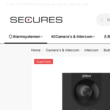
🏷️ Nu 10% EXTRA korting op alle Dahua. Gebruik code
dahuasuper
Alarmsystemen
Camera's & Intercom
B
Home
Camera's & Intercom
Intercom
Bui
/
/
/
SuperSale