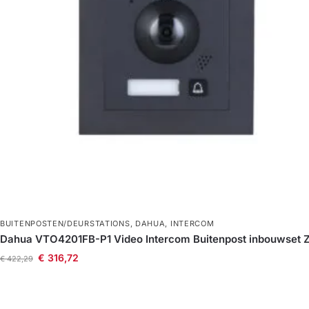
BUITENPOSTEN/DEURSTATIONS
,
DAHUA
,
INTERCOM
Dahua VTO4201FB-P1 Video Intercom Buitenpost inbouwset 
€
316,72
€
422,29