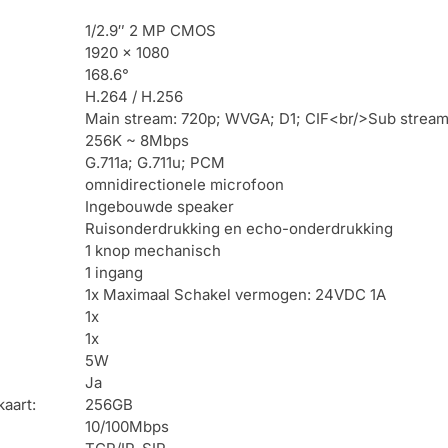
1/2.9″ 2 MP CMOS
1920 x 1080
168.6°
H.264 / H.256
Main stream: 720p; WVGA; D1; CIF<br/>Sub stream
256K ~ 8Mbps
G.711a; G.711u; PCM
omnidirectionele microfoon
Ingebouwde speaker
Ruisonderdrukking en echo-onderdrukking
1 knop mechanisch
1 ingang
1x Maximaal Schakel vermogen: 24VDC 1A
1x
1x
5W
Ja
aart:
256GB
10/100Mbps