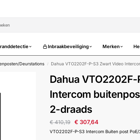
sale
randdetectie
Inbraakbeveiliging
Merken
He
tenposten/Deurstations
Dahua VTO2202F-P-S3 Zwart Video Intercom
/
Dahua VTO2202F-P
Intercom buitenpos
2-draads
€
307,64
€
410,19
VTO2202F-P-S3 Intercom Buiten post PoE/2