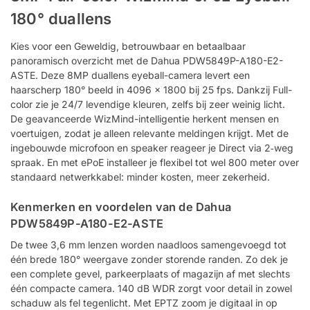
180° duallens
Kies voor een Geweldig, betrouwbaar en betaalbaar
panoramisch overzicht met de Dahua PDW5849P-A180-E2-
ASTE. Deze 8MP duallens eyeball-camera levert een
haarscherp 180° beeld in 4096 × 1800 bij 25 fps. Dankzij Full-
color zie je 24/7 levendige kleuren, zelfs bij zeer weinig licht.
De geavanceerde WizMind-intelligentie herkent mensen en
voertuigen, zodat je alleen relevante meldingen krijgt. Met de
ingebouwde microfoon en speaker reageer je Direct via 2‑weg
spraak. En met ePoE installeer je flexibel tot wel 800 meter over
standaard netwerkkabel: minder kosten, meer zekerheid.
Kenmerken en voordelen van de Dahua
PDW5849P-A180-E2-ASTE
De twee 3,6 mm lenzen worden naadloos samengevoegd tot
één brede 180° weergave zonder storende randen. Zo dek je
een complete gevel, parkeerplaats of magazijn af met slechts
één compacte camera. 140 dB WDR zorgt voor detail in zowel
schaduw als fel tegenlicht. Met EPTZ zoom je digitaal in op