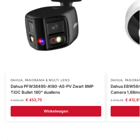
DAHUA
,
PANORAMA & MULTI LENS
DAHUA
,
PANORAM
Dahua PFW3849S-A180-AS-PV Zwart 8MP
Dahua EBW564
TiOC Bullet 180° duallens
Camera 1,68m
€
453,75
€
412,9
€
605,00
€
578,08
Winkelwagen