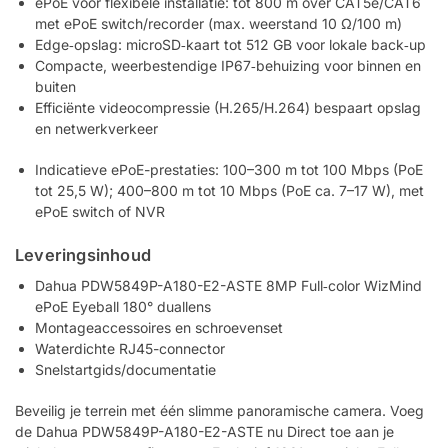
ePoE voor flexibele installatie: tot 800 m over CAT5e/CAT6
met ePoE switch/recorder (max. weerstand 10 Ω/100 m)
Edge‑opslag: microSD‑kaart tot 512 GB voor lokale back‑up
Compacte, weerbestendige IP67‑behuizing voor binnen en
buiten
Efficiënte videocompressie (H.265/H.264) bespaart opslag
en netwerkverkeer
Indicatieve ePoE-prestaties: 100–300 m tot 100 Mbps (PoE
tot 25,5 W); 400–800 m tot 10 Mbps (PoE ca. 7–17 W), met
ePoE switch of NVR
Leveringsinhoud
Dahua PDW5849P-A180-E2-ASTE 8MP Full‑color WizMind
ePoE Eyeball 180° duallens
Montageaccessoires en schroevenset
Waterdichte RJ45-connector
Snelstartgids/documentatie
Beveilig je terrein met één slimme panoramische camera. Voeg
de Dahua PDW5849P-A180-E2-ASTE nu Direct toe aan je