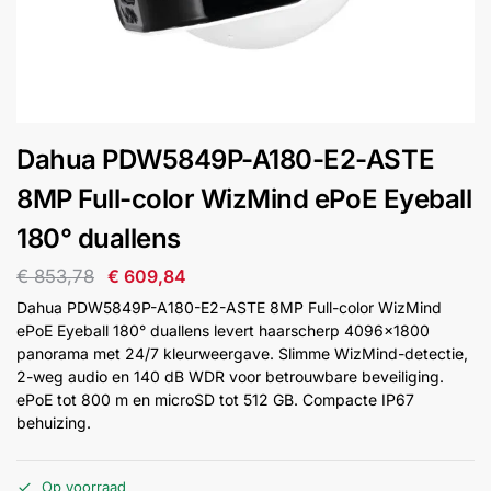
installatie
Alarmsystemen
Account
Contact
Help
Wagen
Camera's
Dahua PDW5849P-A180-E2-ASTE
&
Intercom
8MP Full-color WizMind ePoE Eyeball
180° duallens
Branddetectie
€
853,78
€
609,84
Dahua PDW5849P-A180-E2-ASTE 8MP Full-color WizMind
Inbraakbeveiliging
ePoE Eyeball 180° duallens levert haarscherp 4096×1800
panorama met 24/7 kleurweergave. Slimme WizMind-detectie,
2-weg audio en 140 dB WDR voor betrouwbare beveiliging.
Merken
ePoE tot 800 m en microSD tot 512 GB. Compacte IP67
behuizing.
Outlet
SALE
Op voorraad