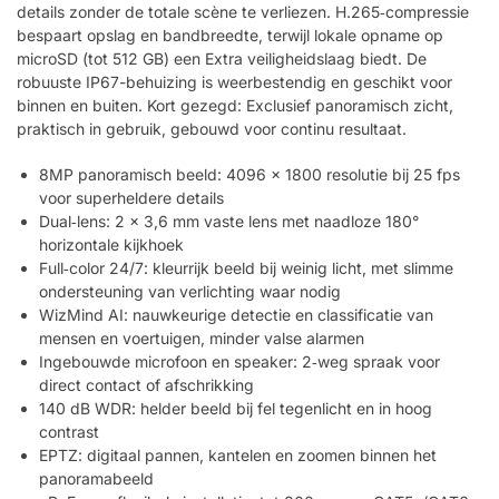
details zonder de totale scène te verliezen. H.265‑compressie
bespaart opslag en bandbreedte, terwijl lokale opname op
microSD (tot 512 GB) een Extra veiligheidslaag biedt. De
robuuste IP67-behuizing is weerbestendig en geschikt voor
binnen en buiten. Kort gezegd: Exclusief panoramisch zicht,
praktisch in gebruik, gebouwd voor continu resultaat.
8MP panoramisch beeld: 4096 × 1800 resolutie bij 25 fps
voor superheldere details
Dual‑lens: 2 × 3,6 mm vaste lens met naadloze 180°
horizontale kijkhoek
Full‑color 24/7: kleurrijk beeld bij weinig licht, met slimme
ondersteuning van verlichting waar nodig
WizMind AI: nauwkeurige detectie en classificatie van
mensen en voertuigen, minder valse alarmen
Ingebouwde microfoon en speaker: 2‑weg spraak voor
direct contact of afschrikking
140 dB WDR: helder beeld bij fel tegenlicht en in hoog
contrast
EPTZ: digitaal pannen, kantelen en zoomen binnen het
panoramabeeld