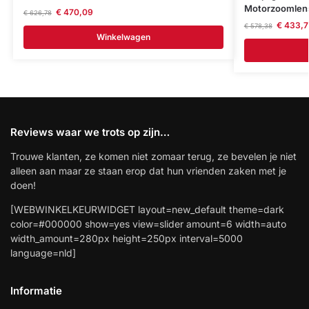
Motorzoomlen
€
470,09
€
626,78
€
433,7
€
578,38
Winkelwagen
Reviews waar we trots op zijn…
Trouwe klanten, ze komen niet zomaar terug, ze bevelen je niet
alleen aan maar ze staan erop dat hun vrienden zaken met je
doen!
[WEBWINKELKEURWIDGET layout=new_default theme=dark
color=#000000 show=yes view=slider amount=6 width=auto
width_amount=280px height=250px interval=5000
language=nld]
Informatie