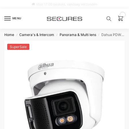
🚚 Voor 17:00 besteld, vandaag verzonden
0
MENU
Home
Camera's & Intercom
Panorama & Multi lens
Dahua PDW5849P-A180-E2-ASTE 8MP Full-color WizMind ePoE Eyeball 180° duallens
/
/
/
Zoek een
product…
SuperSale
P
O
P
U
L
A
I
R
Alarm
samenstellen
Alarm
met