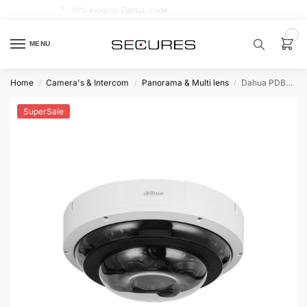
🏷️ 10% extra op Dahua, code
dahuasupersale
0
MENU
Home
Camera's & Intercom
Panorama & Multi lens
Dahua PDBW82041P-B360-E4-S2 Panorama 4 x 5MP 2.8-12mm motorzoomlens
/
/
/
Zoek een
product…
SuperSale
P
O
P
U
L
A
I
R
Alarm
samenstellen
Alarm
met