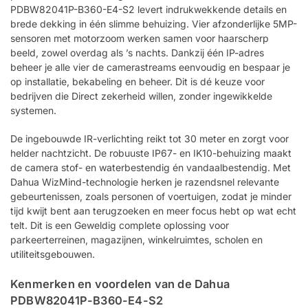
PDBW82041P-B360-E4-S2 levert indrukwekkende details en
brede dekking in één slimme behuizing. Vier afzonderlijke 5MP-
sensoren met motorzoom werken samen voor haarscherp
beeld, zowel overdag als ’s nachts. Dankzij één IP-adres
beheer je alle vier de camerastreams eenvoudig en bespaar je
op installatie, bekabeling en beheer. Dit is dé keuze voor
bedrijven die Direct zekerheid willen, zonder ingewikkelde
systemen.
De ingebouwde IR-verlichting reikt tot 30 meter en zorgt voor
helder nachtzicht. De robuuste IP67- en IK10-behuizing maakt
de camera stof- en waterbestendig én vandaalbestendig. Met
Dahua WizMind-technologie herken je razendsnel relevante
gebeurtenissen, zoals personen of voertuigen, zodat je minder
tijd kwijt bent aan terugzoeken en meer focus hebt op wat echt
telt. Dit is een Geweldig complete oplossing voor
parkeerterreinen, magazijnen, winkelruimtes, scholen en
utiliteitsgebouwen.
Kenmerken en voordelen van de Dahua
PDBW82041P-B360-E4-S2