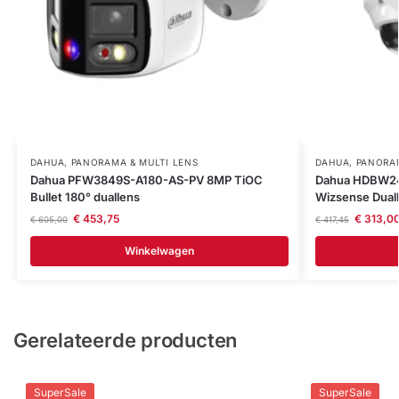
DAHUA
,
PANORAMA & MULTI LENS
DAHUA
,
PANORAM
Dahua PFW3849S-A180-AS-PV 8MP TiOC
Dahua HDBW24
Bullet 180° duallens
Wizsense Dual
€
453,75
€
313,0
€
605,00
€
417,45
Winkelwagen
Gerelateerde producten
SuperSale
SuperSale