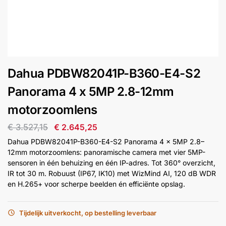
installatie
Alarmsystemen
Account
Contact
Help
Wagen
Camera's
Dahua PDBW82041P-B360-E4-S2
&
Intercom
Panorama 4 x 5MP 2.8-12mm
motorzoomlens
Branddetectie
€
3.527,15
€
2.645,25
Dahua PDBW82041P-B360-E4-S2 Panorama 4 x 5MP 2.8–
Inbraakbeveiliging
12mm motorzoomlens: panoramische camera met vier 5MP-
sensoren in één behuizing en één IP-adres. Tot 360° overzicht,
IR tot 30 m. Robuust (IP67, IK10) met WizMind AI, 120 dB WDR
Merken
en H.265+ voor scherpe beelden én efficiënte opslag.
Outlet
SALE
Tijdelijk uitverkocht, op bestelling leverbaar