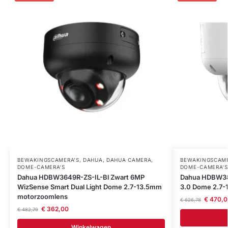
BEWAKINGSCAMERA'S
,
DAHUA
,
DAHUA CAMERA
,
BEWAKINGSCAME
DOME-CAMERA’S
DOME-CAMERA’S
Dahua HDBW3649R-ZS-IL-Bl Zwart 6MP
Dahua HDBW38
WizSense Smart Dual Light Dome 2.7-13.5mm
3.0 Dome 2.7
motorzoomlens
€
470,0
€
626,78
€
362,00
€
482,79
Winkelwagen