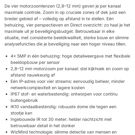
De vier motorzoomlenzen (2,8–12 mm) geven je per kanaal
maximale controle. Zoom in op cruciale zones of dek juist een
breder gebied af – volledig op afstand in te stellen. Eén
behuizing, vier perspectieven en Direct overzicht: zo haal je het
maximale uit je beveiligingsbudget. Betrouwbaar in elke
situatie, met consistente beeldkwaliteit, sterke bouw en slimme
analysefuncties die je beveiliging naar een hoger niveau tillen.
4x 5MP in één behuizing: hoge detailweergave met flexibele
beeldopbouw per sensor
2,8–12 mm motorzoom per kanaal: stel kijkhoek en zoom op
afstand nauwkeurig af
Eén IP-adres voor vier streams: eenvoudig beheer, minder
netwerkcomplexiteit en lagere kosten
IP67 stof- en waterbestendig: ontworpen voor continu
buitengebruik
IK10 vandaalbestendig: robuuste dome die tegen een
stootje kan
Ingebouwde IR tot 30 meter: helder nachtzicht met
betrouwbaar detail in het donker
WizMind technologie: slimme detectie van mensen en