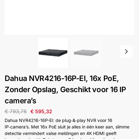
installatie
Alarmsystemen
Account
Contact
Help
Wagen
Camera's
&
Intercom
Branddetectie
Dahua NVR4216-16P-EI, 16x PoE,
Zonder Opslag, Geschikt voor 16 IP
Inbraakbeveiliging
camera’s
Merken
€
793,76
€
595,32
Dahua NVR4216-16P-EI: de plug‑&‑play NVR voor 16
IP‑camera’s. Met 16x PoE sluit je alles in één keer aan, slimme
Outlet
SALE
detectie vermindert valse meldingen en 4K HDMI geeft