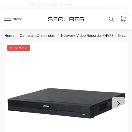
🏷️ 10% extra op Dahua, code
dahuasupersale
0
MENU
Home
Camera's & Intercom
Netwerk Video Recorder (NVR)
Dahua NVR4216-16P-EI, 16x PoE, Zonder Opslag, Geschikt voor 16 IP camera’s
/
/
/
Zoek een
product…
SuperSale
P
O
P
U
L
A
I
R
Alarm
samenstellen
Alarm
met