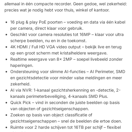
allemaal in één compacte recorder. Geen gedoe, wel zekerheid:
precies wat je nodig hebt voor thuis, winkel of kantoor.
16 plug & play PoE poorten – voeding en data via één kabel
per camera, direct klaar voor gebruik.
Geschikt voor camera resoluties tot 16MP – klaar voor ultra
scherpe beelden, nu en in de toekomst.
4K HDMI / Full HD VGA video output – bekijk live en terug
op een groot scherm met kristalheldere weergave.
Realtime weergave van 8x 2MP – soepel livebeeld zonder
haperingen.
Ondersteuning voor slimme AI-functies – AI Perimeter, SMD
en gezichtsdetectie voor minder valse meldingen en meer
zekerheid.
AI via NVR: 1-kanaal gezichtsherkenning en -detectie, 2-
kanaals perimeterbeveiliging, 4-kanaals SMD Plus.
Quick Pick – vind in seconden de juiste beelden op basis
van objecten of gezichtseigenschappen.
Zoeken op basis van object classificatie of
gezichtseigenschappen – snel de beelden die ertoe doen.
Ruimte voor 2 harde schijven tot 16TB per schijf – flexibel