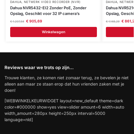
DAHUA
,
NETWERK VIDEO RECORDER (NVR)
DAHUA
,
NETWERK
Dahua NVR5432-EI2 Zonder PoE, Zonder
Dahua NVR5216
Opslag, Geschikt voor 32 IP camera’s
Opslag, Geschi
€
905,69
€
861,
€
1.207,58
€
1.148,29
Winkelwagen
Reviews waar we trots op zijn…
Trouwe klanten, ze komen niet zomaar terug, ze bevelen je niet
alleen aan maar ze staan erop dat hun vrienden zaken met je
doen!
[WEBWINKELKEURWIDGET layout=new_default theme=dark
color=#000000 show=yes view=slider amount=6 width=auto
width_amount=280px height=250px interval=5000
language=nld]