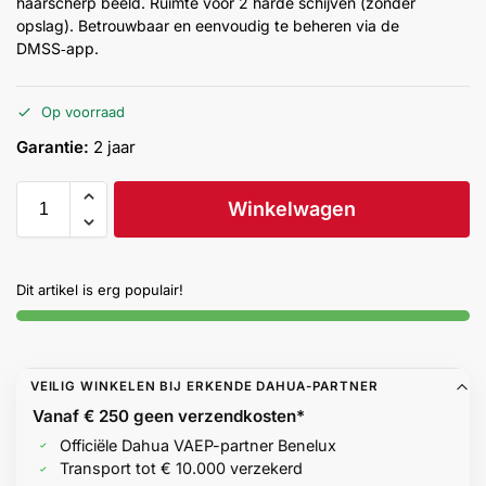
haarscherp beeld. Ruimte voor 2 harde schijven (zonder
Help &
opslag). Betrouwbaar en eenvoudig te beheren via de
service
DMSS‑app.
Op voorraad
Garantie:
2 jaar
Winkelwagen
Dit artikel is erg populair!
VEILIG WINKELEN BIJ ERKENDE DAHUA-PARTNER
Vanaf € 250 geen
verzendkosten*
Officiële Dahua VAEP-partner Benelux
Transport tot € 10.000 verzekerd