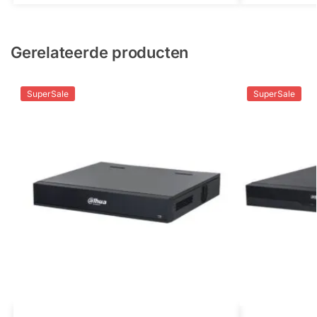
Gerelateerde producten
SuperSale
SuperSale