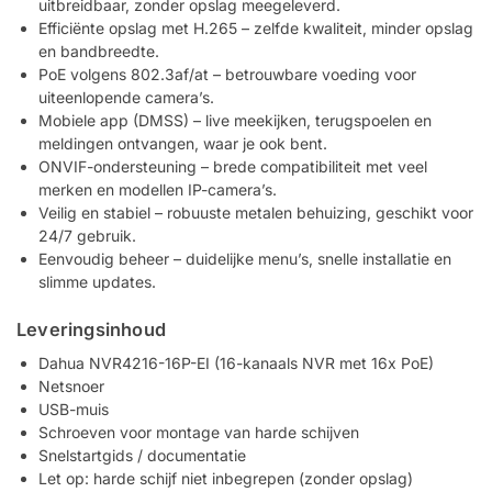
uitbreidbaar, zonder opslag meegeleverd.
Efficiënte opslag met H.265 – zelfde kwaliteit, minder opslag
en bandbreedte.
PoE volgens 802.3af/at – betrouwbare voeding voor
uiteenlopende camera’s.
Mobiele app (DMSS) – live meekijken, terugspoelen en
meldingen ontvangen, waar je ook bent.
ONVIF-ondersteuning – brede compatibiliteit met veel
merken en modellen IP-camera’s.
Veilig en stabiel – robuuste metalen behuizing, geschikt voor
24/7 gebruik.
Eenvoudig beheer – duidelijke menu’s, snelle installatie en
slimme updates.
Leveringsinhoud
Dahua NVR4216-16P-EI (16-kanaals NVR met 16x PoE)
Netsnoer
USB-muis
Schroeven voor montage van harde schijven
Snelstartgids / documentatie
Let op: harde schijf niet inbegrepen (zonder opslag)