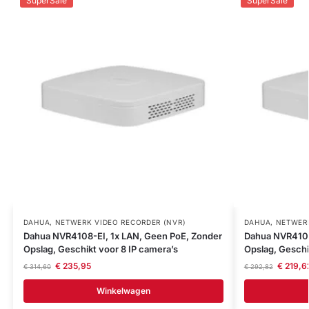
SuperSale
SuperSale
DAHUA
,
NETWERK VIDEO RECORDER (NVR)
DAHUA
,
NETWERK
Dahua NVR4108-EI, 1x LAN, Geen PoE, Zonder
Dahua NVR4104
Opslag, Geschikt voor 8 IP camera’s
Opslag, Geschi
€
235,95
€
219,6
€
314,60
€
292,82
Winkelwagen