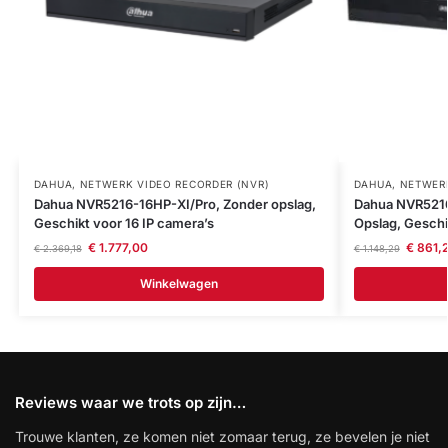
DAHUA
,
NETWERK VIDEO RECORDER (NVR)
DAHUA
,
NETWERK
Dahua NVR5216-16HP-XI/Pro, Zonder opslag,
Dahua NVR5216
Geschikt voor 16 IP camera’s
Opslag, Geschi
€
1.777,00
€
861,
€
2.369,18
€
1.148,29
Winkelwagen
Reviews waar we trots op zijn…
Trouwe klanten, ze komen niet zomaar terug, ze bevelen je niet