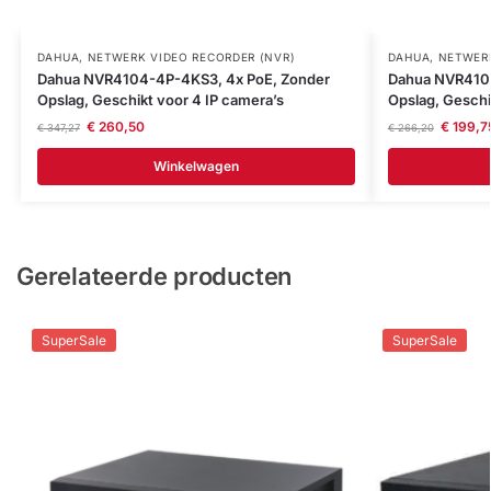
DAHUA
,
NETWERK VIDEO RECORDER (NVR)
DAHUA
,
NETWERK
Dahua NVR4104-4P-4KS3, 4x PoE, Zonder
Dahua NVR410
Opslag, Geschikt voor 4 IP camera’s
Opslag, Geschi
€
260,50
€
199,7
€
347,27
€
266,20
Winkelwagen
Gerelateerde producten
SuperSale
SuperSale