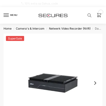
🏷️ 10% extra op Dahua, code
dahuasupersale
0
MENU
Home
Camera's & Intercom
Netwerk Video Recorder (NVR)
Dahua NVR4104-4P-WT Industriële NVR, 4x PoE, Geschikt voor 8 IP camera’s
/
/
/
Zoek een
product…
SuperSale
P
O
P
U
L
A
I
R
Alarm
samenstellen
Alarm
met