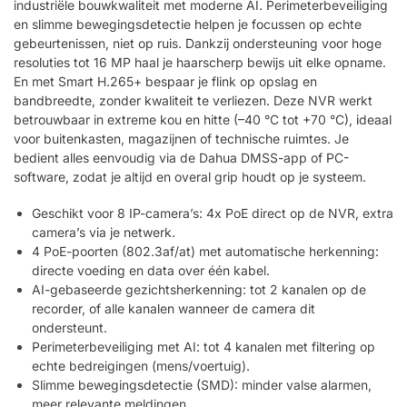
industriële bouwkwaliteit met moderne AI. Perimeterbeveiliging
en slimme bewegingsdetectie helpen je focussen op echte
gebeurtenissen, niet op ruis. Dankzij ondersteuning voor hoge
resoluties tot 16 MP haal je haarscherp bewijs uit elke opname.
En met Smart H.265+ bespaar je flink op opslag en
bandbreedte, zonder kwaliteit te verliezen. Deze NVR werkt
betrouwbaar in extreme kou en hitte (–40 °C tot +70 °C), ideaal
voor buitenkasten, magazijnen of technische ruimtes. Je
bedient alles eenvoudig via de Dahua DMSS-app of PC-
software, zodat je altijd en overal grip houdt op je systeem.
Geschikt voor 8 IP-camera’s: 4x PoE direct op de NVR, extra
camera’s via je netwerk.
4 PoE-poorten (802.3af/at) met automatische herkenning:
directe voeding en data over één kabel.
AI-gebaseerde gezichtsherkenning: tot 2 kanalen op de
recorder, of alle kanalen wanneer de camera dit
ondersteunt.
Perimeterbeveiliging met AI: tot 4 kanalen met filtering op
echte bedreigingen (mens/voertuig).
Slimme bewegingsdetectie (SMD): minder valse alarmen,
meer relevante meldingen.