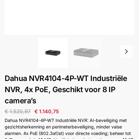
installatie
Alarmsystemen
Account
Contact
Help
Wagen
Camera's
&
Intercom
Branddetectie
Dahua NVR4104-4P-WT Industriële
NVR, 4x PoE, Geschikt voor 8 IP
Inbraakbeveiliging
camera’s
Merken
€
1.520,97
€
1.140,75
Dahua NVR4104-4P-WT Industriële NVR: AI-beveiliging met
gezichtsherkenning en perimeterbeveiliging, minder valse
Outlet
SALE
alarmen. 4x PoE (802.3af/at) voor directe voeding; beheer tot