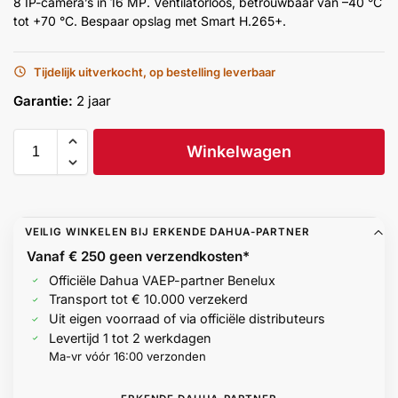
8 IP-camera’s in 16 MP. Ventilatorloos, betrouwbaar van –40 °C
Help &
tot +70 °C. Bespaar opslag met Smart H.265+.
service
Tijdelijk uitverkocht, op bestelling leverbaar
Garantie:
2 jaar
Winkelwagen
VEILIG WINKELEN BIJ ERKENDE DAHUA-PARTNER
Vanaf € 250 geen
verzendkosten*
Officiële Dahua VAEP-partner Benelux
Transport tot € 10.000 verzekerd
Uit eigen voorraad of via officiële distributeurs
Levertijd 1 tot 2 werkdagen
Ma-vr vóór 16:00 verzonden