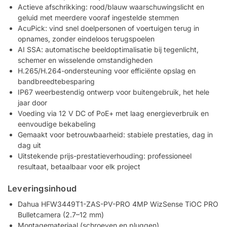
Actieve afschrikking: rood/blauw waarschuwingslicht en
geluid met meerdere vooraf ingestelde stemmen
AcuPick: vind snel doelpersonen of voertuigen terug in
opnames, zonder eindeloos terugspoelen
AI SSA: automatische beeldoptimalisatie bij tegenlicht,
schemer en wisselende omstandigheden
H.265/H.264-ondersteuning voor efficiënte opslag en
bandbreedtebesparing
IP67 weerbestendig ontwerp voor buitengebruik, het hele
jaar door
Voeding via 12 V DC of PoE+ met laag energieverbruik en
eenvoudige bekabeling
Gemaakt voor betrouwbaarheid: stabiele prestaties, dag in
dag uit
Uitstekende prijs-prestatieverhouding: professioneel
resultaat, betaalbaar voor elk project
Leveringsinhoud
Dahua HFW3449T1-ZAS-PV-PRO 4MP WizSense TiOC PRO
Bulletcamera (2.7–12 mm)
Montagemateriaal (schroeven en pluggen)