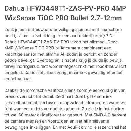
Dahua HFW3449T1-ZAS-PV-PRO 4MP
WizSense TiOC PRO Bullet 2.7-12mm
Zoek je een betrouwbare beveiligingscamera met haarscherp
beeld, slimme afschrikking en een aantrekkelijke prijs? De
Dahua HFW3449T1-ZAS-PV-PRO levert het allemaal. Deze
4MP WizSense TiOC PRO bulletcamera combineert een
krachtige sensor met slimme AI, zodat je gericht en zonder
gedoe beveiligt. Overdag én ’s nachts krijg je duidelijk bewijs,
terwijl indringers direct worden afgeschrikt met rood/blauw licht
en geluid. Dat is niet alleen veilig, maar ook geweldig effectief
en betaalbaar.
Dankzij de motorische varifocale lens zoom je eenvoudig in van
breed overzicht tot detail. De Smart Dual Light-techniek
schakelt automatisch tussen onopvallend infrarood en warm wit
licht wanneer er iets verdachts gebeurt. Zo zie je in het donker
tot wel 60 meter duidelijk wat er gebeurt. Met SMD 4.0 herkent
de camera mensen en voertuigen en laat hij irrelevante
bewegingen links liggen. En met AcuPick vind je razendsnel het