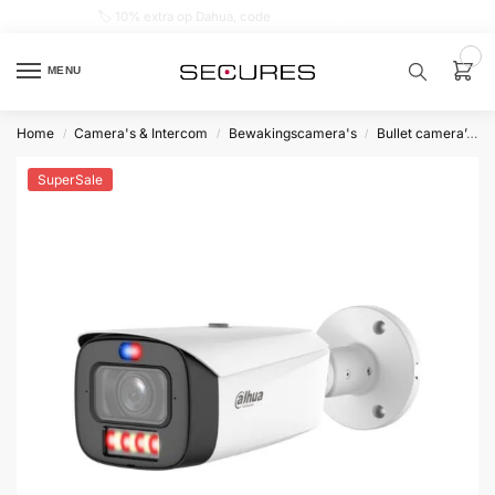
🏷️ 10% extra op Dahua, code
dahuasupersale
0
MENU
Home
Camera's & Intercom
Bewakingscamera's
Bullet camera’s
/
/
/
Zoek een
product…
SuperSale
P
O
P
U
L
A
I
R
Alarm
samenstellen
Alarm
met