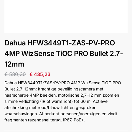
installatie
Alarmsystemen
Account
Contact
Help
Wagen
Camera's
Dahua HFW3449T1-ZAS-PV-PRO
&
Intercom
4MP WizSense TiOC PRO Bullet 2.7-
12mm
Branddetectie
€
580,30
€
435,23
Dahua HFW3449T1-ZAS-PV-PRO 4MP WizSense TiOC PRO
Inbraakbeveiliging
Bullet 2.7-12mm: krachtige beveiligingscamera met
haarscherpe 4MP beelden, motorische 2,7–12 mm zoom en
slimme verlichting (IR of warm licht) tot 60 m. Actieve
Merken
afschrikking met rood/blauw licht en gesproken
waarschuwingen. AI herkent personen/voertuigen en vindt
fragmenten razendsnel terug. IP67, PoE+.
Outlet
SALE