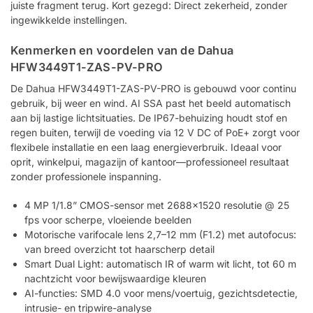
juiste fragment terug. Kort gezegd: Direct zekerheid, zonder
ingewikkelde instellingen.
Kenmerken en voordelen van de Dahua
HFW3449T1-ZAS-PV-PRO
De Dahua HFW3449T1-ZAS-PV-PRO is gebouwd voor continu
gebruik, bij weer en wind. AI SSA past het beeld automatisch
aan bij lastige lichtsituaties. De IP67-behuizing houdt stof en
regen buiten, terwijl de voeding via 12 V DC of PoE+ zorgt voor
flexibele installatie en een laag energieverbruik. Ideaal voor
oprit, winkelpui, magazijn of kantoor—professioneel resultaat
zonder professionele inspanning.
4 MP 1/1.8” CMOS-sensor met 2688×1520 resolutie @ 25
fps voor scherpe, vloeiende beelden
Motorische varifocale lens 2,7–12 mm (F1.2) met autofocus:
van breed overzicht tot haarscherp detail
Smart Dual Light: automatisch IR of warm wit licht, tot 60 m
nachtzicht voor bewijswaardige kleuren
AI-functies: SMD 4.0 voor mens/voertuig, gezichtsdetectie,
intrusie- en tripwire-analyse