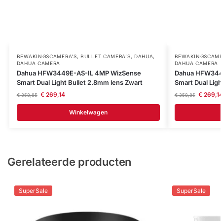
BEWAKINGSCAMERA'S
,
BULLET CAMERA’S
,
DAHUA
,
BEWAKINGSCAME
DAHUA CAMERA
DAHUA CAMERA
Dahua HFW3449E-AS-IL 4MP WizSense
Dahua HFW344
Smart Dual Light Bullet 2.8mm lens Zwart
Smart Dual Lig
€
269,14
€
269,1
€
358,85
€
358,85
Winkelwagen
Gerelateerde producten
SuperSale
SuperSale