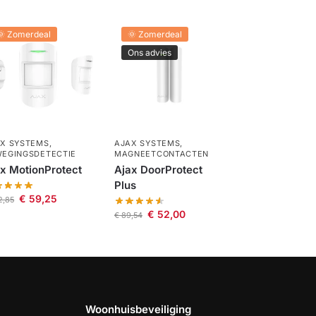
🌞 Zomerdeal
🌞 Zomerdeal
Ons advies
X SYSTEMS
,
AJAX SYSTEMS
,
EGINGSDETECTIE
MAGNEETCONTACTEN
x MotionProtect
Ajax DoorProtect
Plus
€
59,25
2,85
€
52,00
€
89,54
Woonhuisbeveiliging