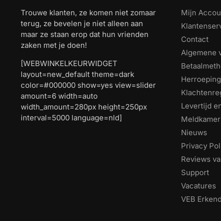
Trouwe klanten, ze komen niet zomaar
Mijn Accou
terug, ze bevelen je niet alleen aan
Klantenser
maar ze staan erop dat hun vrienden
Contact
zaken met je doen!
Algemene 
[WEBWINKELKEURWIDGET
Betaalmet
layout=new_default theme=dark
Herroeping
color=#000000 show=yes view=slider
Klachtenre
amount=6 width=auto
Levertijd 
width_amount=280px height=250px
interval=5000 language=nld]
Meldkamer
Nieuws
Privacy Pol
Reviews va
Support
Vacatures
VEB Erkend 