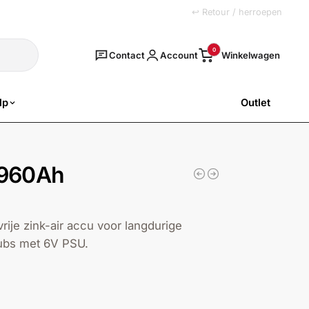
+31 (0)251 77 00 20
↩ Retour / herroepen
Zoeken
0
Contact
Account
lp
Outlet
SALE
/960Ah
vrije zink-air accu voor langdurige
ubs met 6V PSU.