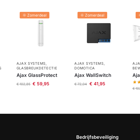
🌞 Zomerdeal
🌞 Zomerdeal
AJAX SYSTEMS
,
AJAX SYSTEMS
,
AJA
S
GLASBREUKDETECTIE
DOMOTICA
BEW
Ajax GlassProtect
Ajax WallSwitch
Aja
€
59,95
€
41,95
€
102,85
€
72,04
€
10
Bedrijfsbeveiliging