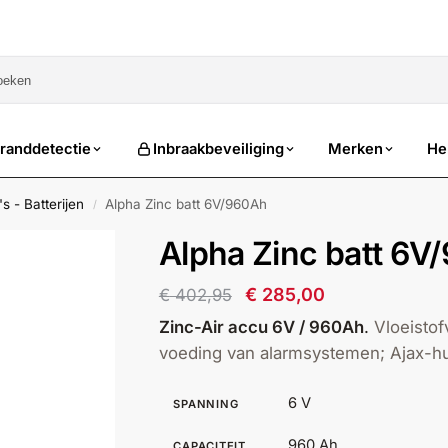
sale
randdetectie
Inbraakbeveiliging
Merken
He
s - Batterijen
Alpha Zinc batt 6V/960Ah
/
Alpha Zinc batt 6V
€
285,00
€
402,95
Zinc-Air accu 6V / 960Ah
.
Vloeistof
voeding van alarmsystemen; Ajax-h
6 V
SPANNING
960 Ah
CAPACITEIT