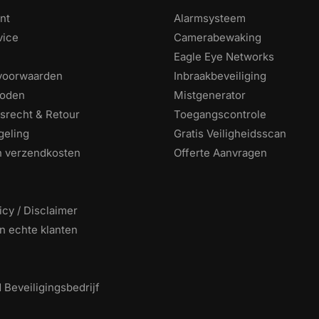
nt
Alarmsysteem
vice
Camerabewaking
Eagle Eye Networks
voorwaarden
Inbraakbeveiliging
hoden
Mistgenerator
srecht & Retour
Toegangscontrole
geling
Gratis Veiligheidsscan
en verzendkosten
Offerte Aanvragen
icy / Disclaimer
n echte klanten
Beveiligingsbedrijf