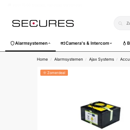
🏷️ Nu 10% EXTRA korting op alle Dahua. Gebruik code
dahuasuper
Alarmsystemen
Camera's & Intercom
B
Home
Alarmsystemen
Ajax Systems
Accu'
/
/
/
🌞 Zomerdeal