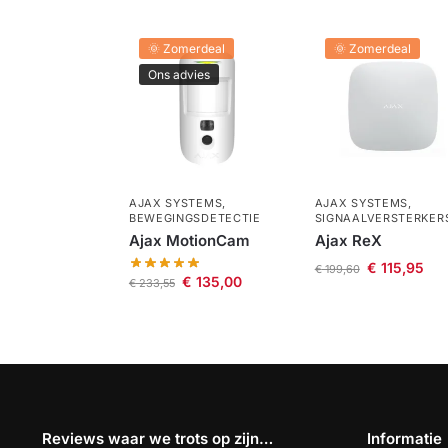
🌞 Zomerdeal
🌞 Zomerdeal
Ons advies
AJAX SYSTEMS
,
AJAX SYSTEMS
,
BEWEGINGSDETECTIE
SIGNAALVERSTERKER
Ajax MotionCam
Ajax ReX
€
115,95
€
199,60
€
135,00
€
233,55
Reviews waar we trots op zijn…
Informatie