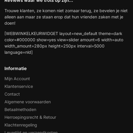
Reviews waar we trots op zijn…
installatie
Trouwe klanten, ze komen niet zomaar terug, ze bevelen je niet
alleen aan maar ze staan erop dat hun vrienden zaken met je
Alarmsystemen
doen!
[WEBWINKELKEURWIDGET layout=new_default theme=dark
Account
Contact
Help
Wagen
Camera's
color=#000000 show=yes view=slider amount=6 width=auto
&
width_amount=280px height=250px interval=5000
Intercom
language=nld]
Informatie
Branddetectie
Mijn Account
Inbraakbeveiliging
Klantenservice
Contact
Algemene voorwaarden
Merken
Betaalmethoden
Herroepingsrecht & Retour
Outlet
SALE
Klachtenregeling
Levertijd en verzendkosten