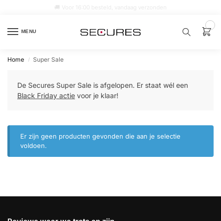
🚚 Voor 16:00 besteld, vandaag verzonden
0
MENU
Home
Super Sale
/
Zoek een
product…
De Secures Super Sale is afgelopen. Er staat wél een
Black Friday actie
voor je klaar!
P
O
P
U
L
Er zijn geen producten gevonden die aan je selectie
A
I
voldoen.
R
Alarm
samenstellen
Alarm
met