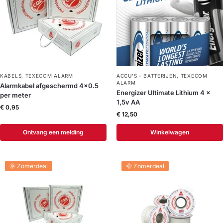
KABELS
,
TEXECOM ALARM
ACCU'S - BATTERIJEN
,
TEXECOM
ALARM
Alarmkabel afgeschermd 4×0.5
Energizer Ultimate Lithium 4 x
per meter
1,5v AA
€
0,95
€
12,50
Ontvang een melding
Winkelwagen
🌞 Zomerdeal
🌞 Zomerdeal