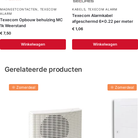
MAGNEETCONTACTEN
,
TEXECOM
KABELS
,
TEXECOM ALARM
ALARM
Texecom Alarmkabel
Texecom Opbouw behuizing MC
afgeschermd 6×0.22 per meter
1k Weerstand
€
1,06
€
7,50
Winkelwagen
Winkelwagen
Gerelateerde producten
🌞 Zomerdeal
🌞 Zomerdeal