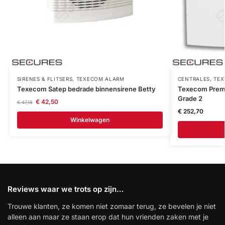
SIRENES & FLITSERS
,
TEXECOM ALARM
CENTRALES
,
TEX
Texecom Satep bedrade binnensirene Betty
Texecom Premie
Grade 2
€
42,50
€
47,18
€
252,70
Winkelwagen
Reviews waar we trots op zijn…
Trouwe klanten, ze komen niet zomaar terug, ze bevelen je niet
alleen aan maar ze staan erop dat hun vrienden zaken met je