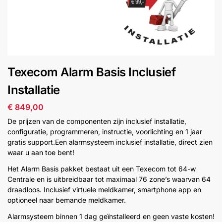
installatie
Alarmsystemen
Account
Contact
Help
Wagen
Camera's
Texecom Alarm Basis Inclusief
&
Intercom
Installatie
€
849,00
Branddetectie
De prijzen van de componenten zijn inclusief installatie,
configuratie, programmeren, instructie, voorlichting en 1 jaar
gratis support.Een alarmsysteem inclusief installatie, direct zien
Inbraakbeveiliging
waar u aan toe bent!
Het Alarm Basis pakket bestaat uit een Texecom tot 64-w
Merken
Centrale en is uitbreidbaar tot maximaal 76 zone’s waarvan 64
draadloos. Inclusief virtuele meldkamer, smartphone app en
optioneel naar bemande meldkamer.
Outlet
SALE
Alarmsysteem binnen 1 dag geïnstalleerd en geen vaste kosten!