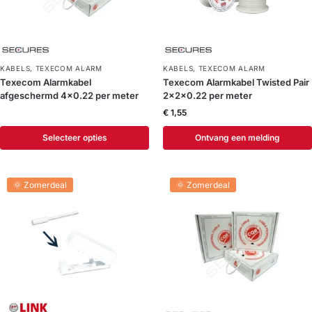
KABELS
,
TEXECOM ALARM
KABELS
,
TEXECOM ALARM
Texecom Alarmkabel
Texecom Alarmkabel Twisted Pair
afgeschermd 4×0.22 per meter
2x2x0.22 per meter
€
1,55
Selecteer opties
Ontvang een melding
🌞 Zomerdeal
🌞 Zomerdeal