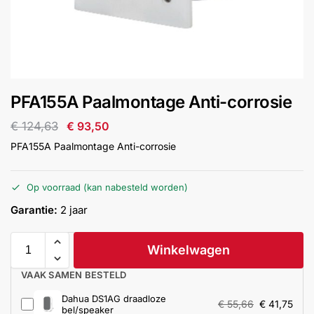
installatie
Alarmsystemen
Account
Contact
Help
Wagen
Camera's
PFA155A Paalmontage Anti-corrosie
&
Intercom
€
124,63
€
93,50
PFA155A Paalmontage Anti-corrosie
Branddetectie
Op voorraad (kan nabesteld worden)
Inbraakbeveiliging
Garantie:
2 jaar
Merken
Winkelwagen
VAAK SAMEN BESTELD
Outlet
SALE
Dahua DS1AG draadloze
€
55,66
€
41,75
bel/speaker