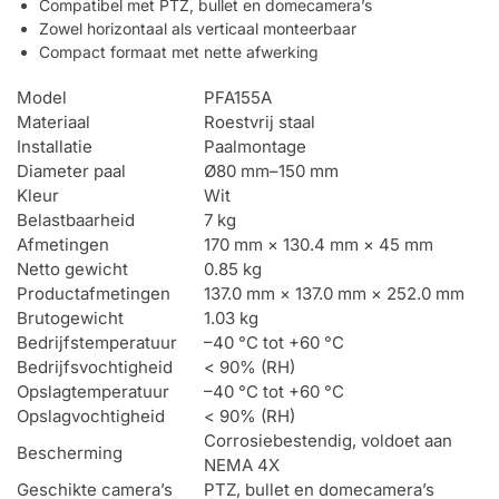
Compatibel met PTZ, bullet en domecamera’s
Zowel horizontaal als verticaal monteerbaar
Compact formaat met nette afwerking
Model
PFA155A
Materiaal
Roestvrij staal
Installatie
Paalmontage
Diameter paal
Ø80 mm–150 mm
Kleur
Wit
Belastbaarheid
7 kg
Afmetingen
170 mm × 130.4 mm × 45 mm
Netto gewicht
0.85 kg
Productafmetingen
137.0 mm × 137.0 mm × 252.0 mm
Brutogewicht
1.03 kg
Bedrijfstemperatuur
–40 °C tot +60 °C
Bedrijfsvochtigheid
< 90% (RH)
Opslagtemperatuur
–40 °C tot +60 °C
Opslagvochtigheid
< 90% (RH)
Corrosiebestendig, voldoet aan
Bescherming
NEMA 4X
Geschikte camera’s
PTZ, bullet en domecamera’s