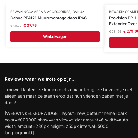
BEWAKINGCAMERA'S ACCESSOIRES
,
DAHUA
BEWAKINGCAMER
Dahua PFA121 Muur/montage doos IP66
Provision PR
Extender Over
€
37,75
€
50,22
€
279,0
€
281,95
Winkelwagen
Reviews waar we trots op zijn…
Trouwe klanten, ze komen niet zomaar terug, ze bevelen je niet
alleen aan maar ze staan erop dat hun vrienden zaken met je
doen!
[WEBWINKELKEURWIDGET layout=new_default theme=dark
color=#000000 show=yes view=slider amount=6 width=auto
width_amount=280px height=250px interval=5000
language=nld]