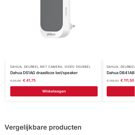
DAHUA
,
DEURBEL MET CAMERA
,
VIDEO DEURBEL
DAHUA
,
DEURBE
Dahua DS1AG draadloze bel/speaker
Dahua DB41AB 
€
41,75
€
111,50
€
55,66
€
148,83
Winkelwagen
Vergelijkbare producten