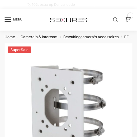
🏷️ 10% extra op Dahua, code
dahuasupersale
0
MENU
Home
Camera's & Intercom
Bewakingcamera's accessoires
PFA155A Paalmontage Anti-corrosie
/
/
/
Zoek een
product…
SuperSale
P
O
P
U
L
A
I
R
Alarm
samenstellen
Alarm
met