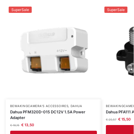
SuperSale
SuperSale
BEWAKINGCAMERA'S ACCESSOIRES
,
DAHUA
BEWAKINGCAMER
Dahua PFM320D-015 DC12V 1.5A Power
Dahua PFA111 A
Adapter
€
15,50
€
20,57
€
13,50
€
18,15