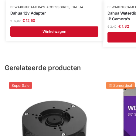
BEWAKINGCAMERA'S ACCESSOIRES
,
DAHUA
BEWAKINGCAMER
Dahua 12v Adapter
Dahua Waterdic
IP Camera’s
€
12,50
€
15,00
€
1,82
€
2,42
Winkelwagen
Gerelateerde producten
SuperSale
🌞 Zomerdeal