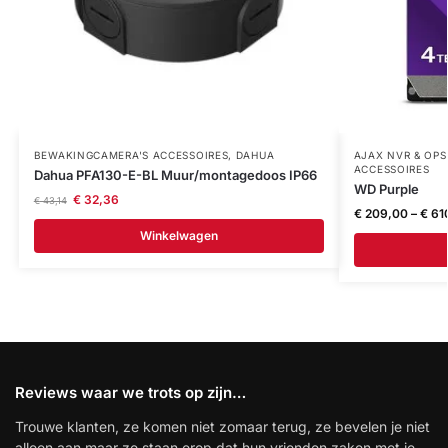
BEWAKINGCAMERA'S ACCESSOIRES
,
DAHUA
AJAX NVR & OP
ACCESSOIRES
Dahua PFA130-E-BL Muur/montagedoos IP66
WD Purple
€
32,36
€
43,14
€
209,00
–
€
61
Winkelwagen
Reviews waar we trots op zijn…
Trouwe klanten, ze komen niet zomaar terug, ze bevelen je niet
alleen aan maar ze staan erop dat hun vrienden zaken met je