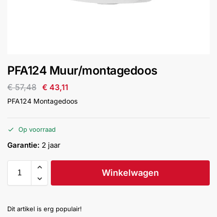
installatie
Alarmsystemen
Account
Contact
Help
Wagen
Camera's
PFA124 Muur/montagedoos
&
Intercom
€
57,48
€
43,11
PFA124 Montagedoos
Branddetectie
Op voorraad
Inbraakbeveiliging
Garantie:
2 jaar
Merken
Winkelwagen
Outlet
SALE
Dit artikel is erg populair!