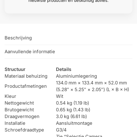
nieuwste producten en deskundig advies.
Beschrijving
Aanvullende informatie
Structuur
Details
Materiaal behuizing
Aluminiumlegering
134.0 mm × 133.4 mm × 52.0 mm
Productafmetingen
(5.28″ × 5.25″ × 2.05″) (L × B × H)
Kleur
Wit
Nettogewicht
0.54 kg (1.19 lb)
Brutogewicht
0.65 kg (1.43 lb)
Draagvermogen
3.0 kg (6.61 lb)
Installatie
Aansluitmontage
Schroefdraadtype
G3/4
Zie “Selectie Camera