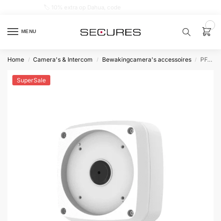
🏷️ 10% extra op Dahua, code
dahuasupersale
0
MENU
Home
Camera's & Intercom
Bewakingcamera's accessoires
PFA124 Muur/montagedoos
/
/
/
Zoek een
product…
SuperSale
P
O
P
U
L
A
I
R
Alarm
samenstellen
Alarm
met