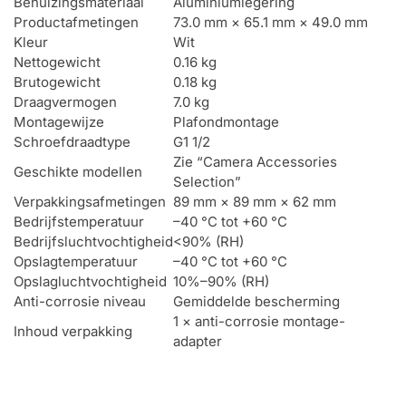
Behuizingsmateriaal
Aluminiumlegering
Productafmetingen
73.0 mm × 65.1 mm × 49.0 mm
Kleur
Wit
Nettogewicht
0.16 kg
Brutogewicht
0.18 kg
Draagvermogen
7.0 kg
Montagewijze
Plafondmontage
Schroefdraadtype
G1 1/2
Zie “Camera Accessories
Geschikte modellen
Selection”
Verpakkingsafmetingen
89 mm × 89 mm × 62 mm
Bedrijfstemperatuur
–40 °C tot +60 °C
Bedrijfsluchtvochtigheid
<90% (RH)
Opslagtemperatuur
–40 °C tot +60 °C
Opslagluchtvochtigheid
10%–90% (RH)
Anti-corrosie niveau
Gemiddelde bescherming
1 × anti-corrosie montage-
Inhoud verpakking
adapter