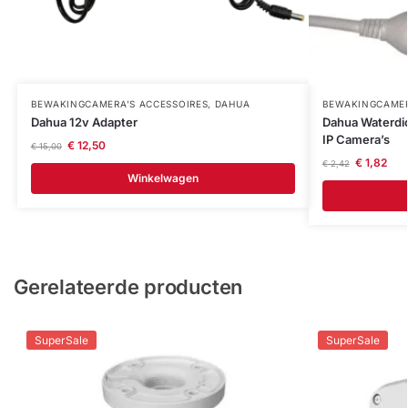
BEWAKINGCAMERA'S ACCESSOIRES
,
DAHUA
BEWAKINGCAMER
Dahua 12v Adapter
Dahua Waterdic
IP Camera’s
€
12,50
€
15,00
€
1,82
€
2,42
Winkelwagen
Gerelateerde producten
SuperSale
SuperSale