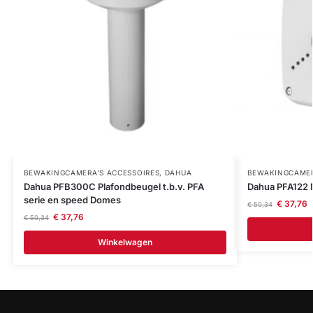
BEWAKINGCAMERA'S ACCESSOIRES
,
DAHUA
BEWAKINGCAMER
Dahua PFB300C Plafondbeugel t.b.v. PFA
Dahua PFA122 
serie en speed Domes
€
37,76
€
50,34
€
37,76
€
50,34
Winkelwagen