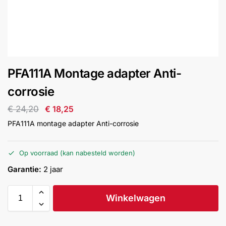
installatie
Alarmsystemen
Account
Contact
Help
Wagen
Camera's
PFA111A Montage adapter Anti-
&
Intercom
corrosie
€
24,20
€
18,25
Branddetectie
PFA111A montage adapter Anti-corrosie
Inbraakbeveiliging
Op voorraad (kan nabesteld worden)
Garantie:
2 jaar
Merken
Winkelwagen
Outlet
SALE