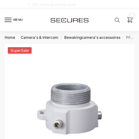
🏷️ 10% extra op Dahua, code
dahuasupersale
0
MENU
Home
Camera's & Intercom
Bewakingcamera's accessoires
PFA111A Montage adapter Anti-corrosie
/
/
/
Zoek een
product…
SuperSale
P
O
P
U
L
A
I
R
Alarm
samenstellen
Alarm
met