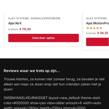
AJAX SYSTEMS
,
SIGNAALVERSTERKERS
AJAX SYSTEMS
,
Ajax ReX
Ajax MotionPro
€
115,95
€
199,60
€
59,25
€
102,85
Selecteer opties
Reviews waar we trots op zijn…
Trouwe klanten, ze komen niet zomaar terug, ze bevelen je niet
alleen aan maar ze staan erop dat hun vrienden zaken met je
doen!
[WEBWINKELKEURWIDGET layout=new_default theme=dark
color=#000000 show=yes view=slider amount=6 width=auto
width_amount=280px height=250px interval=5000