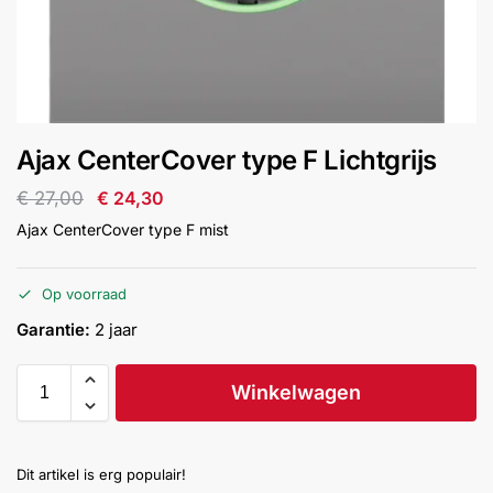
installatie
Alarmsystemen
Account
Contact
Help
Wagen
Camera's
Ajax CenterCover type F Lichtgrijs
&
Intercom
€
27,00
€
24,30
Ajax CenterCover type F mist
Branddetectie
Op voorraad
Inbraakbeveiliging
Garantie:
2 jaar
Merken
Winkelwagen
Outlet
SALE
Dit artikel is erg populair!