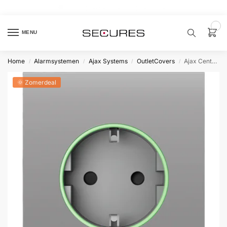
🏷️ 10% extra op Dahua, code
dahuasupersale
0
MENU
Home
Alarmsystemen
Ajax Systems
OutletCovers
Ajax CenterCover type F Lichtgrijs
/
/
/
/
Zoek een
product…
🌞 Zomerdeal
P
O
P
U
L
A
I
R
Alarm
samenstellen
Alarm
met