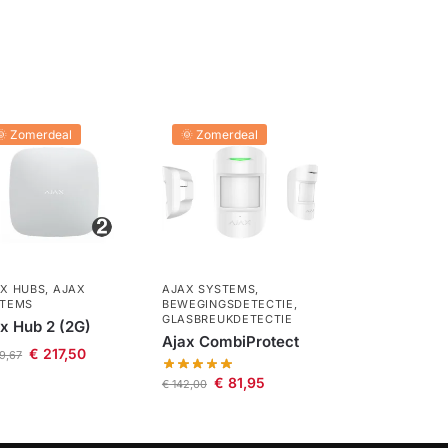
🌞 Zomerdeal
🌞 Zomerdeal
X HUBS
,
AJAX
AJAX SYSTEMS
,
STEMS
BEWEGINGSDETECTIE
,
GLASBREUKDETECTIE
x Hub 2 (2G)
Ajax CombiProtect
€
217,50
9,67
€
81,95
€
142,00