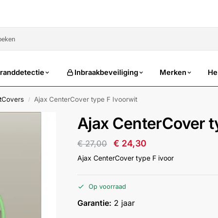
sale
randdetectie
Inbraakbeveiliging
Merken
He
etCovers
Ajax CenterCover type F Ivoorwit
/
Ajax CenterCover t
€
24,30
€
27,00
Ajax CenterCover type F ivoor
Op voorraad
Garantie:
2 jaar