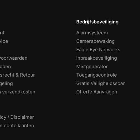
Bedrijfsbeveiliging
nt
Alarmsysteem
vice
Camerabewaking
Eagle Eye Networks
voorwaarden
Inbraakbeveiliging
hoden
Mistgenerator
srecht & Retour
Toegangscontrole
geling
Gratis Veiligheidsscan
en verzendkosten
Offerte Aanvragen
icy / Disclaimer
n echte klanten