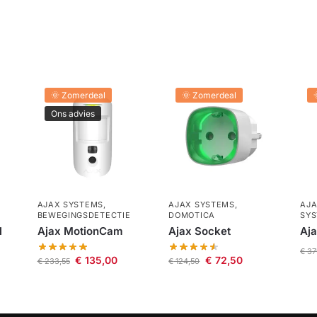
🌞 Zomerdeal
🌞 Zomerdeal
Ons advies
AJAX SYSTEMS
,
AJAX SYSTEMS
,
AJA
BEWEGINGSDETECTIE
DOMOTICA
SY
l
Ajax MotionCam
Ajax Socket
Aja
€
37
€
135,00
€
72,50
€
233,55
€
124,50