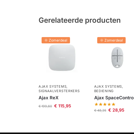
Gerelateerde producten
🌞 Zomerdeal
🌞 Zomerdeal
AJAX SYSTEMS
,
AJAX SYSTEMS
,
SIGNAALVERSTERKERS
BEDIENING
Ajax ReX
Ajax SpaceContro
€
115,95
€
199,60
€
28,95
€
48,35