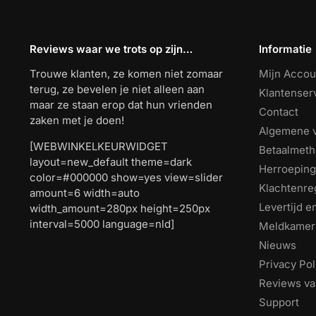
Reviews waar we trots op zijn…
Informatie
Trouwe klanten, ze komen niet zomaar
Mijn Accou
terug, ze bevelen je niet alleen aan
Klantenser
maar ze staan erop dat hun vrienden
Contact
zaken met je doen!
Algemene 
[WEBWINKELKEURWIDGET
Betaalmet
layout=new_default theme=dark
Herroeping
color=#000000 show=yes view=slider
Klachtenre
amount=6 width=auto
Levertijd 
width_amount=280px height=250px
interval=5000 language=nld]
Meldkamer
Nieuws
Privacy Pol
Reviews va
Support