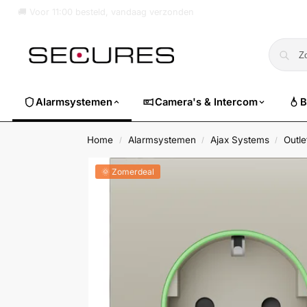
🏷️ Nu 10% EXTRA korting op alle Dahua. Gebruik code
dahuasuper
Alarmsystemen
Camera's & Intercom
B
Home
Alarmsystemen
Ajax Systems
Outl
/
/
/
🌞 Zomerdeal