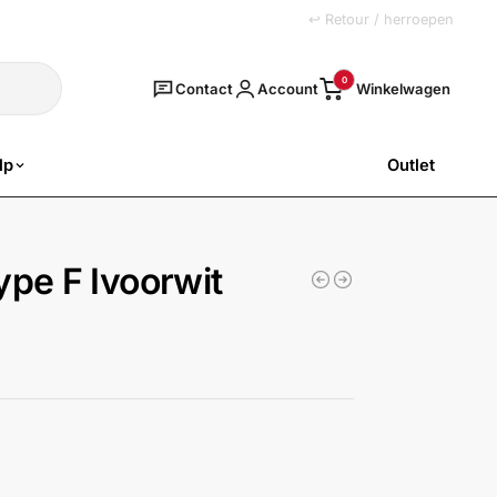
+31 (0)251 77 00 20
↩ Retour / herroepen
Zoeken
0
Contact
Account
lp
Outlet
SALE
ype F Ivoorwit