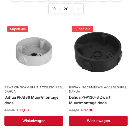
installatie
19
20
Alarmsystemen
SuperSale
SuperSale
Account
Contact
Help
Wagen
Camera's
&
Intercom
Branddetectie
Inbraakbeveiliging
BEWAKINGCAMERA'S ACCESSOIRES
,
BEWAKINGCAMERA'S ACCESSOIRES
,
DAHUA
DAHUA
Dahua PFA136 Muur/montage
Dahua PFA136-B Zwart
Merken
doos
Muur/montage doos
€
17,06
€
17,06
€
22,75
€
22,75
Outlet
Winkelwagen
Winkelwagen
SALE