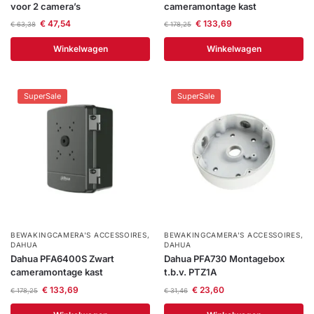
voor 2 camera’s
cameramontage kast
€
47,54
€
133,69
€
63,38
€
178,25
Winkelwagen
Winkelwagen
SuperSale
SuperSale
BEWAKINGCAMERA'S ACCESSOIRES
,
BEWAKINGCAMERA'S ACCESSOIRES
,
DAHUA
DAHUA
Dahua PFA6400S Zwart
Dahua PFA730 Montagebox
cameramontage kast
t.b.v. PTZ1A
€
133,69
€
23,60
€
178,25
€
31,46