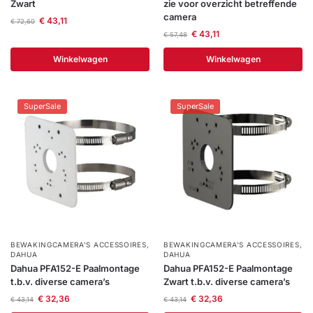
Zwart
zie voor overzicht betreffende
camera
€
43,11
€
72,60
€
43,11
€
57,48
Winkelwagen
Winkelwagen
SuperSale
SuperSale
BEWAKINGCAMERA'S ACCESSOIRES
,
BEWAKINGCAMERA'S ACCESSOIRES
,
DAHUA
DAHUA
Dahua PFA152-E Paalmontage
Dahua PFA152-E Paalmontage
t.b.v. diverse camera’s
Zwart t.b.v. diverse camera’s
€
32,36
€
32,36
€
43,14
€
43,14