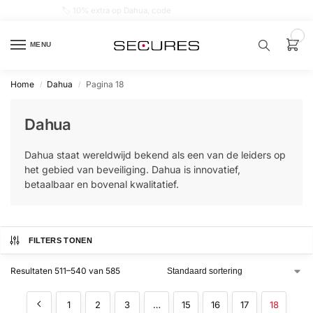
🏷️ 10% extra op Dahua, code
dahuasupersale
0
MENU
Home
Dahua
Pagina 18
/
/
Zoek een
product…
Dahua
P
Dahua staat wereldwijd bekend als een van de leiders op
O
P
het gebied van beveiliging. Dahua is innovatief,
U
betaalbaar en bovenal kwalitatief.
L
A
I
R
Alarm
FILTERS TONEN
samenstellen
Resultaten 511–540 van 585
Alarm
met
1
2
3
…
15
16
17
18