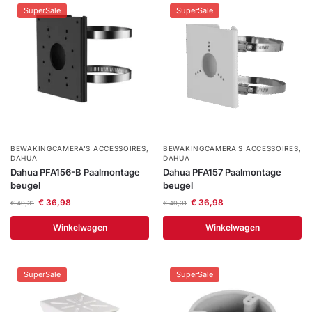
SuperSale
SuperSale
BEWAKINGCAMERA'S ACCESSOIRES
,
BEWAKINGCAMERA'S ACCESSOIRES
,
DAHUA
DAHUA
Dahua PFA156-B Paalmontage
Dahua PFA157 Paalmontage
beugel
beugel
€
36,98
€
36,98
€
49,31
€
49,31
Winkelwagen
Winkelwagen
SuperSale
SuperSale