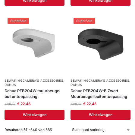
Winkelwagen
Winkelwagen
SuperSale
SuperSale
BEWAKINGCAMERA'S ACCESSOIRES
,
BEWAKINGCAMERA'S ACCESSOIRES
,
DAHUA
DAHUA
Dahua PFB204W muurbeugel
Dahua PFB204W-B Zwart
buitentoepassing
Muurbeugel buitentoepassing
€
22,46
€
22,46
€
29,95
€
29,95
Winkelwagen
Winkelwagen
Resultaten 511–540 van 585