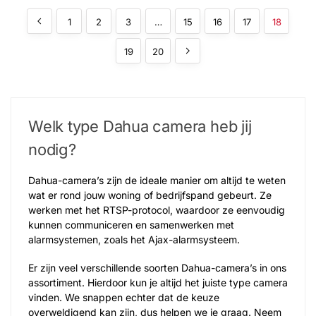
1
2
3
…
15
16
17
18
19
20
Welk type Dahua camera​ heb jij
nodig?
Dahua-camera’s zijn de ideale manier om altijd te weten
wat er rond jouw woning of bedrijfspand gebeurt. Ze
werken met het RTSP-protocol, waardoor ze eenvoudig
kunnen communiceren en samenwerken met
alarmsystemen, zoals het Ajax-alarmsysteem.
Er zijn veel verschillende soorten Dahua-camera’s in ons
assortiment. Hierdoor kun je altijd het juiste type camera
vinden. We snappen echter dat de keuze
overweldigend kan zijn, dus helpen we je graag. Neem