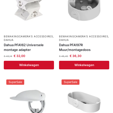
BEWAKINGCAMERA'S ACCESSOIRES
,
BEWAKINGCAMERA'S ACCESSOIRES
,
DAHUA
DAHUA
Dahua PFA162 Universele
Dahua PFA197R
montage adapter
Muur/montagedoos
€
32,00
€
36,30
€
43,14
€
48,40
Winkelwagen
Winkelwagen
SuperSale
SuperSale