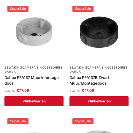
Help &
SuperSale
SuperSale
service
BEWAKINGCAMERA'S ACCESSOIRES
,
BEWAKINGCAMERA'S ACCESSOIRES
,
DAHUA
DAHUA
Dahua PFA137 Muur/montage
Dahua PFA137B Zwart
doos
Muur/Montagedoos
€
17,06
€
17,06
€
22,75
€
22,75
Winkelwagen
Winkelwagen
SuperSale
SuperSale