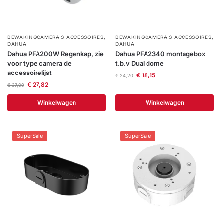
BEWAKINGCAMERA'S ACCESSOIRES
,
BEWAKINGCAMERA'S ACCESSOIRES
,
DAHUA
DAHUA
Dahua PFA200W Regenkap, zie
Dahua PFA2340 montagebox
voor type camera de
t.b.v Dual dome
accessoirelijst
€
18,15
€
24,20
€
27,82
€
37,09
Winkelwagen
Winkelwagen
SuperSale
SuperSale