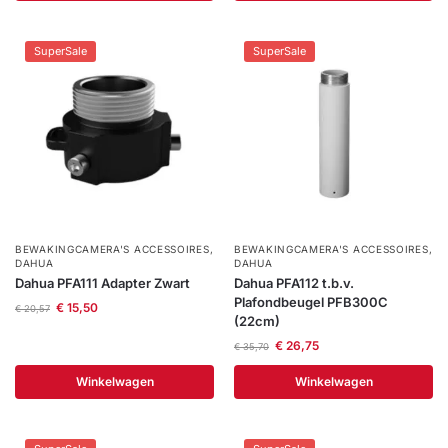
SuperSale
SuperSale
BEWAKINGCAMERA'S ACCESSOIRES
,
BEWAKINGCAMERA'S ACCESSOIRES
,
DAHUA
DAHUA
Dahua PFA111 Adapter Zwart
Dahua PFA112 t.b.v.
Plafondbeugel PFB300C
€
15,50
€
20,57
(22cm)
€
26,75
€
35,70
Winkelwagen
Winkelwagen