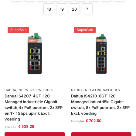
installatie
18
19
20
Alarmsystemen
SuperSale
SuperSale
Account
Contact
Help
Wagen
Camera's
&
Intercom
Branddetectie
Inbraakbeveiliging
DAHUA
,
NETWERK-SWITCHES
DAHUA
,
NETWERK-SWITCHES
Dahua IS4207-4GT-120
Dahua IS4210-8GT-120
Managed industriële Gigabit
Managed industriële Gigabit
Merken
switch,4x PoE poorten, 2x SFP
switch, 8x PoE poorten, 2x SFP
en 1x 1Gbps uplink Excl.
Excl. voeding
voeding
€
702,50
€
936,54
Outlet
SALE
€
508,25
€
677,60