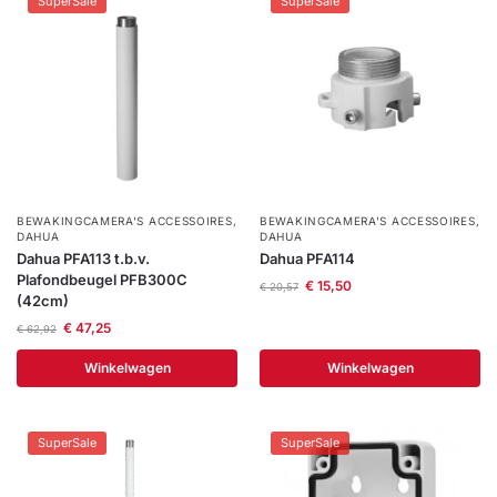
SuperSale
SuperSale
BEWAKINGCAMERA'S ACCESSOIRES
,
BEWAKINGCAMERA'S ACCESSOIRES
,
DAHUA
DAHUA
Dahua PFA113 t.b.v.
Dahua PFA114
Plafondbeugel PFB300C
€
15,50
€
20,57
(42cm)
€
47,25
€
62,92
Winkelwagen
Winkelwagen
SuperSale
SuperSale