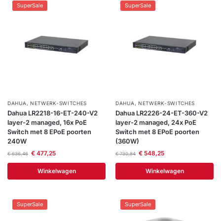
SuperSale
SuperSale
DAHUA
,
NETWERK-SWITCHES
DAHUA
,
NETWERK-SWITCHES
Dahua LR2218-16-ET-240-V2
Dahua LR2226-24-ET-360-V2
layer-2 managed, 16x PoE
layer-2 managed, 24x PoE
Switch met 8 EPoE poorten
Switch met 8 EPoE poorten
240W
(360W)
€
477,25
€
548,25
€
636,46
€
730,84
Winkelwagen
Winkelwagen
SuperSale
SuperSale