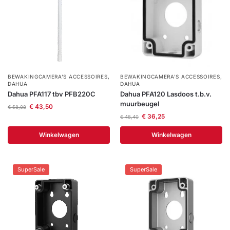
BEWAKINGCAMERA'S ACCESSOIRES
,
BEWAKINGCAMERA'S ACCESSOIRES
,
DAHUA
DAHUA
Dahua PFA117 tbv PFB220C
Dahua PFA120 Lasdoos t.b.v.
muurbeugel
€
43,50
€
58,08
€
36,25
€
48,40
Winkelwagen
Winkelwagen
SuperSale
SuperSale