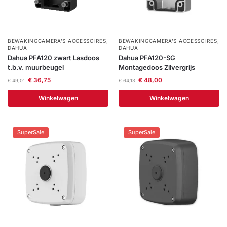
BEWAKINGCAMERA'S ACCESSOIRES
,
BEWAKINGCAMERA'S ACCESSOIRES
,
DAHUA
DAHUA
Dahua PFA120 zwart Lasdoos
Dahua PFA120-SG
t.b.v. muurbeugel
Montagedoos Zilvergrijs
€
36,75
€
48,00
€
49,01
€
64,13
Winkelwagen
Winkelwagen
SuperSale
SuperSale