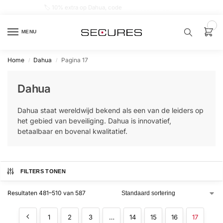
🏷️ 10% extra op Dahua, code
dahuasupersale
0
MENU
Home
Dahua
Pagina 17
/
/
Zoek een
product…
Dahua
P
Dahua staat wereldwijd bekend als een van de leiders op
O
P
het gebied van beveiliging. Dahua is innovatief,
U
betaalbaar en bovenal kwalitatief.
L
A
I
R
Alarm
FILTERS TONEN
samenstellen
Resultaten 481–510 van 587
Alarm
met
1
2
3
…
14
15
16
17