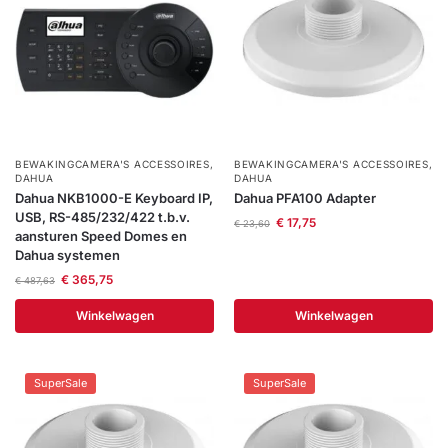
BEWAKINGCAMERA'S ACCESSOIRES
,
BEWAKINGCAMERA'S ACCESSOIRES
,
DAHUA
DAHUA
Dahua NKB1000-E Keyboard IP,
Dahua PFA100 Adapter
USB, RS-485/232/422 t.b.v.
€
17,75
€
23,60
aansturen Speed Domes en
Dahua systemen
€
365,75
€
487,63
Winkelwagen
Winkelwagen
SuperSale
SuperSale