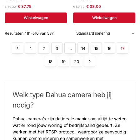
€
37,75
€
38,00
€
50,22
€
50,82
Winkelwagen
Winkelwagen
Resultaten 481–510 van 587
1
2
3
…
14
15
16
17
18
19
20
Welk type Dahua camera​ heb jij
nodig?
Dahua-camera’s zijn de ideale manier om altijd te weten
wat er rond jouw woning of bedrijfspand gebeurt. Ze
werken met het RTSP-protocol, waardoor ze eenvoudig
kunnen communiceren en samenwerken met