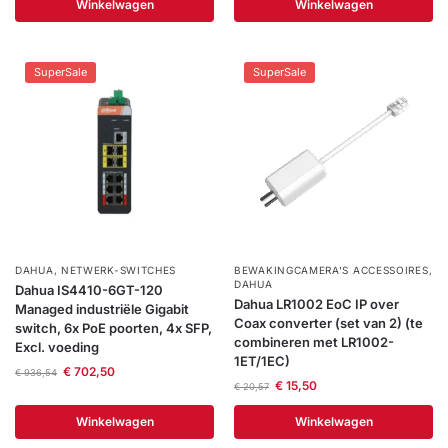
Winkelwagen
Winkelwagen
Help &
service
SuperSale
SuperSale
DAHUA
,
NETWERK-SWITCHES
BEWAKINGCAMERA'S ACCESSOIRES
,
DAHUA
Dahua IS4410-6GT-120
Dahua LR1002 EoC IP over
Managed industriële Gigabit
Coax converter (set van 2) (te
switch, 6x PoE poorten, 4x SFP,
combineren met LR1002-
Excl. voeding
1ET/1EC)
€
702,50
€
936,54
€
15,50
€
20,57
Winkelwagen
Winkelwagen