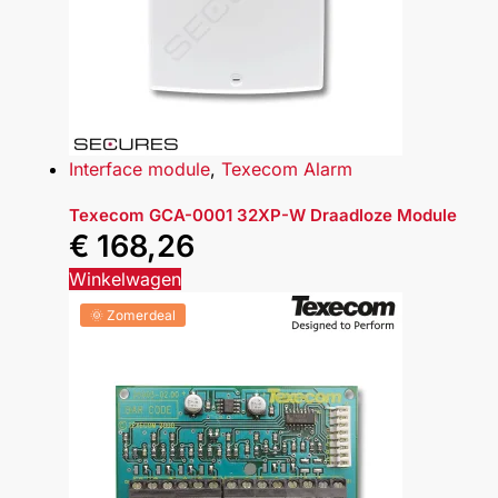
Interface module
,
Texecom Alarm
Texecom GCA-0001 32XP-W Draadloze Module
€
168,26
Winkelwagen
🌞 Zomerdeal