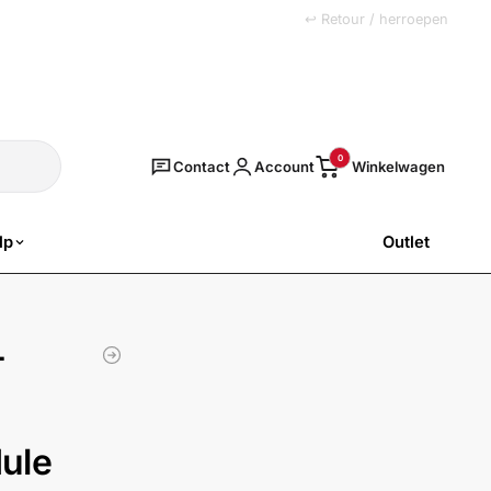
+31 (0)251 77 00 20
↩ Retour / herroepen
Zoeken
0
Contact
Account
lp
Outlet
SALE
-
ule