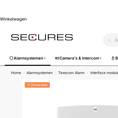
🏷️ Nu 10% EXTRA korting op alle Dahua. Gebruik code
dahuasuper
Winkelwagen
Alarmsystemen
Camera's & Intercom
B
Home
Alarmsystemen
Texecom Alarm
Interface modul
/
/
/
🌞 Zomerdeal