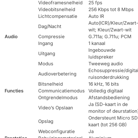
Videoframesnelheid
25 fps
Videobitsnelheid
256 Kbps tot 8 Mbps
Lichtcompensatie
Auto IR
Auto(ICR)/Kleur/Zwart
Dag/Nacht
wit; Kleur/Zwart-wit
Audio
Compressie
G.711a; G.711u; PCM
Ingang
1 kanaal
Ingebouwde
Uitgang
luidspreker
Modus
Tweeweg audio
Echosuppressie/digita
Audioverbetering
ruisonderdrukking
Bitsnelheid
16 kHz, 16 bits
Functies
Communicatiemodus
Volledig digitaal
Ontgrendelmodus
Afstandsbediening
Ja (SD-kaart in de
Video’s Opslaan
monitor of deurstation
Ondersteunt Micro SD
Opslag
kaart (tot 256 GB)
Webconfiguratie
Ja