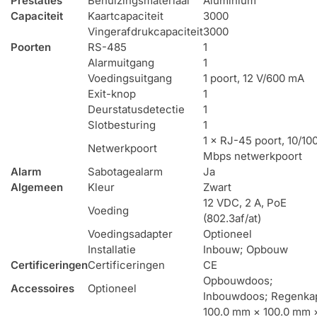
Prestaties
Behuizingsmateriaal
Aluminium
Capaciteit
Kaartcapaciteit
3000
Vingerafdrukcapaciteit
3000
Poorten
RS-485
1
Alarmuitgang
1
Voedingsuitgang
1 poort, 12 V/600 mA
Exit-knop
1
Deurstatusdetectie
1
Slotbesturing
1
1 × RJ-45 poort, 10/10
Netwerkpoort
Mbps netwerkpoort
Alarm
Sabotagealarm
Ja
Algemeen
Kleur
Zwart
12 VDC, 2 A, PoE
Voeding
(802.3af/at)
Voedingsadapter
Optioneel
Installatie
Inbouw; Opbouw
Certificeringen
Certificeringen
CE
Opbouwdoos;
Accessoires
Optioneel
Inbouwdoos; Regenka
100.0 mm × 100.0 mm 