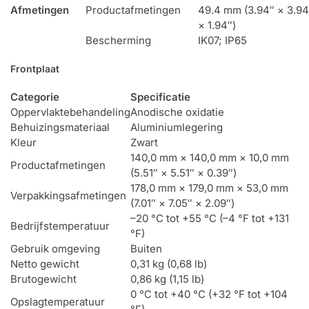
Afmetingen
Productafmetingen
49.4 mm (3.94″ × 3.94
× 1.94″)
Bescherming
IK07; IP65
Frontplaat
Categorie
Specificatie
Oppervlaktebehandeling
Anodische oxidatie
Behuizingsmateriaal
Aluminiumlegering
Kleur
Zwart
140,0 mm × 140,0 mm × 10,0 mm
Productafmetingen
(5.51″ × 5.51″ × 0.39″)
178,0 mm × 179,0 mm × 53,0 mm
Verpakkingsafmetingen
(7.01″ × 7.05″ × 2.09″)
–20 °C tot +55 °C (–4 °F tot +131
Bedrijfstemperatuur
°F)
Gebruik omgeving
Buiten
Netto gewicht
0,31 kg (0,68 lb)
Brutogewicht
0,86 kg (1,15 lb)
0 °C tot +40 °C (+32 °F tot +104
Opslagtemperatuur