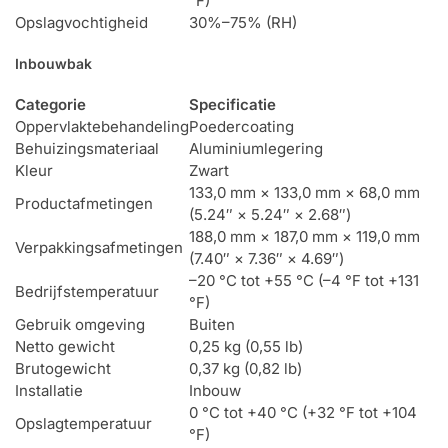
°F)
Opslagvochtigheid
30%–75% (RH)
Inbouwbak
Categorie
Specificatie
Oppervlaktebehandeling
Poedercoating
Behuizingsmateriaal
Aluminiumlegering
Kleur
Zwart
133,0 mm × 133,0 mm × 68,0 mm
Productafmetingen
(5.24″ × 5.24″ × 2.68″)
188,0 mm × 187,0 mm × 119,0 mm
Verpakkingsafmetingen
(7.40″ × 7.36″ × 4.69″)
–20 °C tot +55 °C (–4 °F tot +131
Bedrijfstemperatuur
°F)
Gebruik omgeving
Buiten
Netto gewicht
0,25 kg (0,55 lb)
Brutogewicht
0,37 kg (0,82 lb)
Installatie
Inbouw
0 °C tot +40 °C (+32 °F tot +104
Opslagtemperatuur
°F)