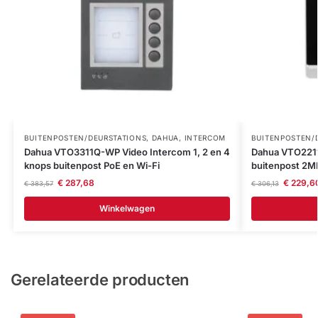
BUITENPOSTEN/DEURSTATIONS
,
DAHUA
,
INTERCOM
BUITENPOSTEN/
Dahua VTO3311Q-WP Video Intercom 1, 2 en 4
Dahua VTO221
knops buitenpost PoE en Wi-Fi
buitenpost 2MP
€
287,68
€
229,6
€
383,57
€
306,13
Winkelwagen
Gerelateerde producten