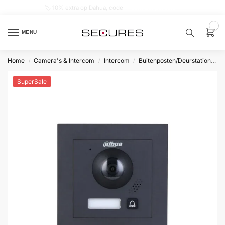
🏷️ 10% extra op Dahua, code
dahuasupersale
0
MENU
Home
Camera's & Intercom
Intercom
Buitenposten/Deurstations
/
/
/
Zoek een
product…
SuperSale
P
O
P
U
L
A
I
R
Alarm
samenstellen
Alarm
met