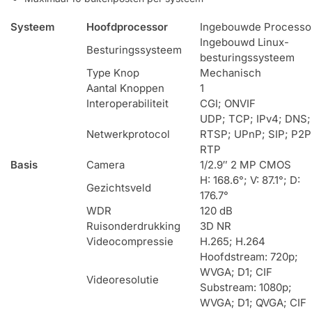
Systeem
Hoofdprocessor
Ingebouwde Processo
Ingebouwd Linux-
Besturingssysteem
besturingssysteem
Type Knop
Mechanisch
Aantal Knoppen
1
Interoperabiliteit
CGI; ONVIF
UDP; TCP; IPv4; DNS;
Netwerkprotocol
RTSP; UPnP; SIP; P2P
RTP
Basis
Camera
1/2.9″ 2 MP CMOS
H: 168.6°; V: 87.1°; D:
Gezichtsveld
176.7°
WDR
120 dB
Ruisonderdrukking
3D NR
Videocompressie
H.265; H.264
Hoofdstream: 720p;
WVGA; D1; CIF
Videoresolutie
Substream: 1080p;
WVGA; D1; QVGA; CIF