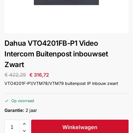
installatie
Alarmsystemen
Account
Contact
Help
Wagen
Camera's
Dahua VTO4201FB-P1 Video
&
Intercom
Intercom Buitenpost inbouwset
Zwart
Branddetectie
€
422,29
€
316,72
VTO4201F-P1/VTM78/VTM79 buitenpost IP inbouw zwart
Inbraakbeveiliging
Op voorraad
Merken
Garantie:
2 jaar
Outlet
SALE
Winkelwagen