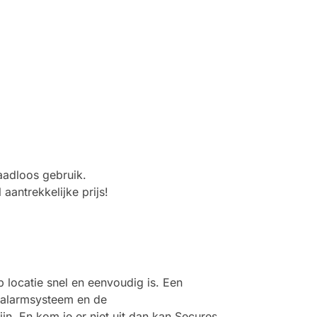
aadloos gebruik.
aantrekkelijke prijs!
 locatie snel en eenvoudig is. Een
x alarmsysteem en de
ijn. En kom je er niet uit dan kan Secures