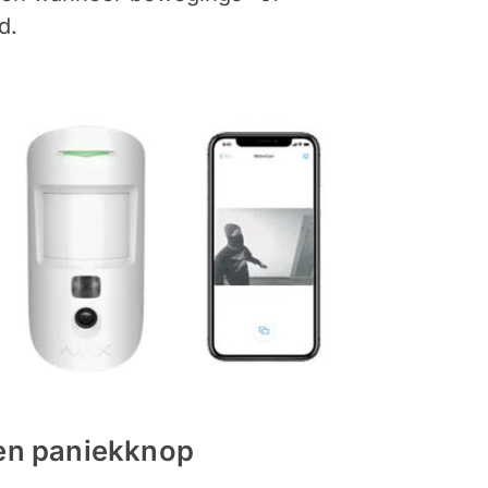
d.
een paniekknop