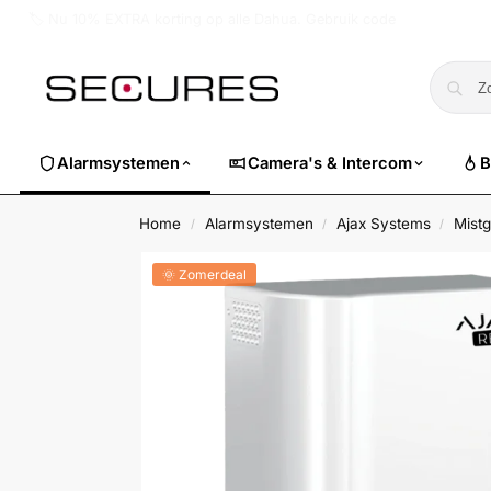
🏷️ Nu 10% EXTRA korting op alle Dahua. Gebruik code
dahuasuper
Alarmsystemen
Camera's & Intercom
B
Home
Alarmsystemen
Ajax Systems
Mistg
/
/
/
🌞 Zomerdeal