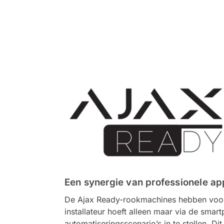
Een synergie van professionele ap
De Ajax Ready-rookmachines hebben voorgeï
installateur hoeft alleen maar via de sma
automatiseringsscenario’s in te stellen. D