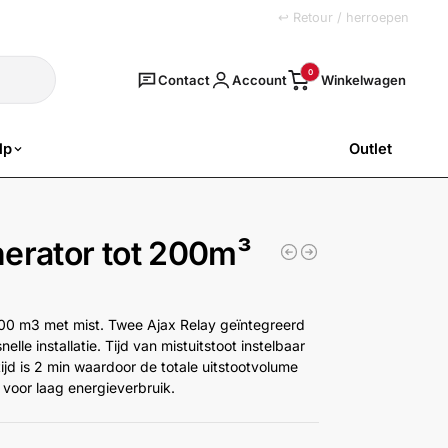
+31 (0)251 77 00 20
↩ Retour / herroepen
Zoeken
0
Contact
Account
lp
Outlet
SALE
erator tot 200m³
200 m3 met mist. Twee Ajax Relay geïntegreerd
le installatie. Tijd van mistuitstoot instelbaar
tijd is 2 min waardoor de totale uitstootvolume
voor laag energieverbruik.