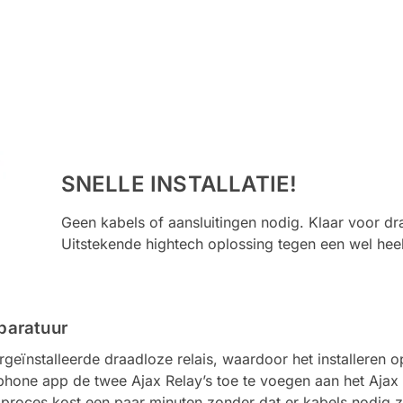
SNELLE INSTALLATIE
!
Geen kabels of aansluitingen nodig. Klaar voor dr
Uitstekende hightech oplossing tegen een wel heel 
paratuur
nstalleerde draadloze relais, waardoor het installeren op
rtphone app de twee Ajax Relay’s toe te voegen aan het Aja
it proces kost een paar minuten zonder dat er kabels nodig z