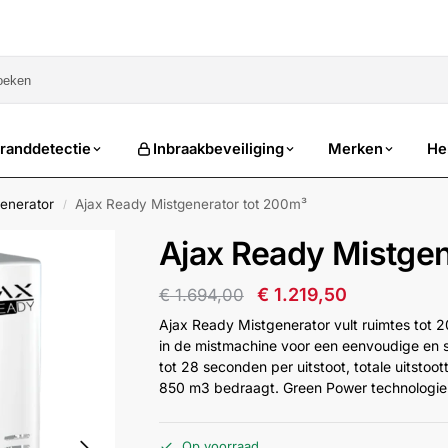
sale
randdetectie
Inbraakbeveiliging
Merken
He
enerator
Ajax Ready Mistgenerator tot 200m³
/
Ajax Ready Mistgen
€
1.219,50
€
1.694,00
Ajax Ready Mistgenerator vult ruimtes tot 
in de mistmachine voor een eenvoudige en snel
tot 28 seconden per uitstoot, totale uitstoot
850 m3 bedraagt. Green Power technologie 
Op voorraad