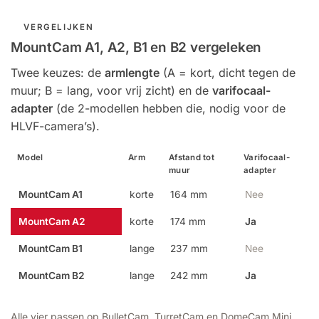
VERGELIJKEN
MountCam A1, A2, B1 en B2 vergeleken
Twee keuzes: de
armlengte
(A = kort, dicht tegen de
muur; B = lang, voor vrij zicht) en de
varifocaal-
adapter
(de 2-modellen hebben die, nodig voor de
HLVF-camera’s).
Model
Arm
Afstand tot
Varifocaal-
muur
adapter
MountCam A1
korte
164 mm
Nee
MountCam A2
korte
174 mm
Ja
MountCam B1
lange
237 mm
Nee
MountCam B2
lange
242 mm
Ja
Alle vier passen op BulletCam, TurretCam en DomeCam Mini,