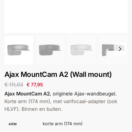
installatie
Alarmsystemen
Account
Contact
Help
Wagen
Camera's
&
Intercom
Branddetectie
Ajax MountCam A2 (Wall mount)
€
111,03
€
77,95
Inbraakbeveiliging
Ajax MountCam A2
, originele Ajax-wandbeugel.
Korte arm (174 mm), met varifocaal-adapter (ook
Merken
HLVF). Binnen en buiten.
Outlet
SALE
korte arm (174 mm)
ARM