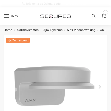
🏷️ 10% extra op Dahua, code
dahuasupersale
0
MENU
Home
Alarmsystemen
Ajax Systems
Ajax Videobewaking
Camera-accessoires & montage
/
/
/
/
Zoek een
product…
🌞 Zomerdeal
P
O
P
U
L
A
I
R
Alarm
samenstellen
Alarm
met