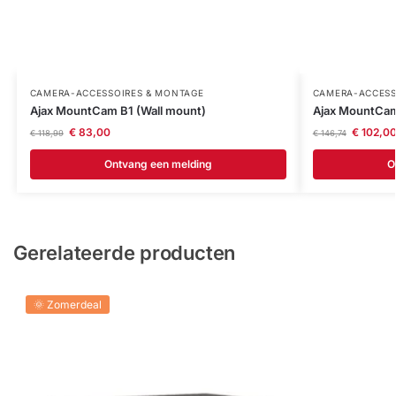
CAMERA-ACCESSOIRES & MONTAGE
CAMERA-ACCESS
Ajax MountCam B1 (Wall mount)
Ajax MountCam
€
83,00
€
102,0
€
118,99
€
146,74
Ontvang een melding
O
Gerelateerde producten
🌞 Zomerdeal