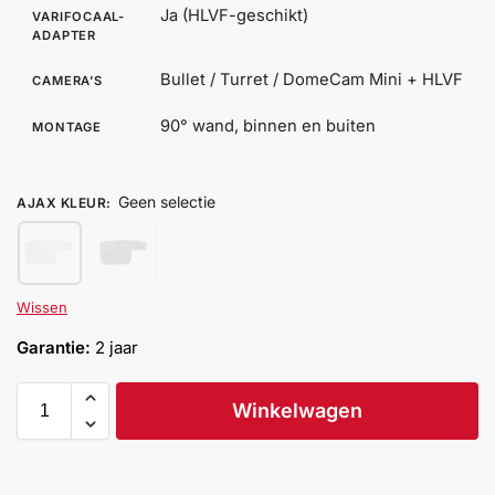
Ja (HLVF-geschikt)
VARIFOCAAL-
Help &
ADAPTER
service
Bullet / Turret / DomeCam Mini + HLVF
CAMERA’S
90° wand, binnen en buiten
MONTAGE
Geen selectie
AJAX KLEUR
:
Wissen
Garantie:
2 jaar
Winkelwagen