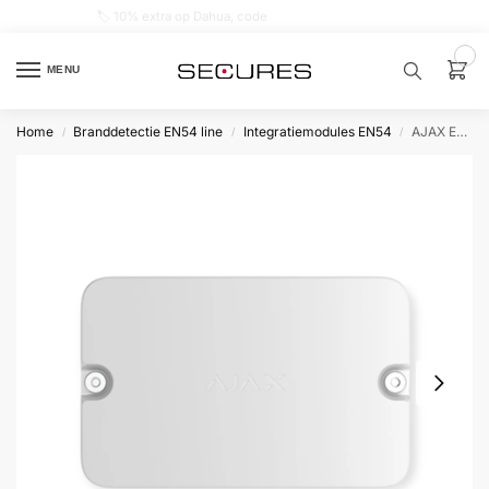
🏷️ 10% extra op Dahua, code
dahuasupersale
0
MENU
Home
Branddetectie EN54 line
Integratiemodules EN54
AJAX EN54 I/O Module 2X2 wit
/
/
/
Zoek een
product…
P
O
P
U
L
A
I
R
Alarm
samenstellen
Alarm
met