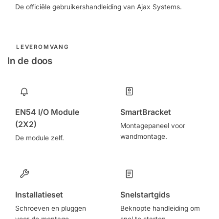
De officiële gebruikershandleiding van Ajax Systems.
LEVEROMVANG
In de doos
EN54 I/O Module
SmartBracket
(2X2)
Montagepaneel voor
wandmontage.
De module zelf.
Installatieset
Snelstartgids
Schroeven en pluggen
Beknopte handleiding om
voor de montage.
snel te starten.