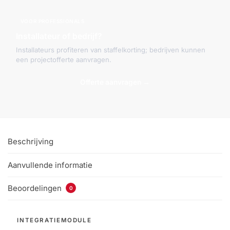
VOOR PROFESSIONALS
Installateur of bedrijf?
Installateurs profiteren van staffelkorting; bedrijven kunnen
een projectofferte aanvragen.
Offerte aanvragen →
Beschrijving
Aanvullende informatie
Beoordelingen
0
INTEGRATIEMODULE