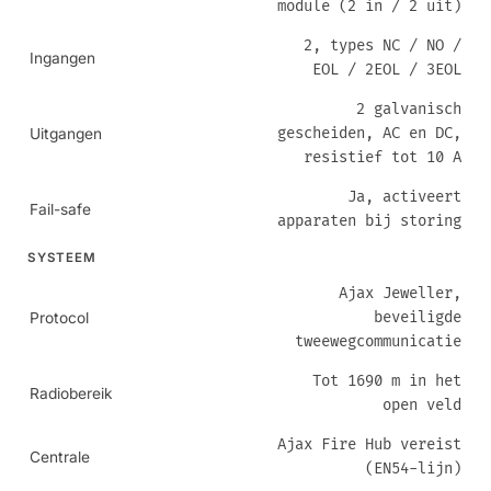
module (2 in / 2 uit)
2, types NC / NO /
Ingangen
EOL / 2EOL / 3EOL
2 galvanisch
gescheiden, AC en DC,
Uitgangen
resistief tot 10 A
Ja, activeert
Fail-safe
apparaten bij storing
SYSTEEM
Ajax Jeweller,
beveiligde
Protocol
tweewegcommunicatie
Tot 1690 m in het
Radiobereik
open veld
Ajax Fire Hub vereist
Centrale
(EN54-lijn)