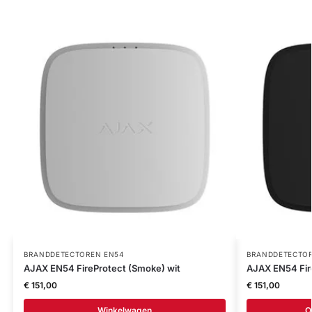
BRANDDETECTOREN EN54
BRANDDETECTOR
AJAX EN54 FireProtect (Smoke) wit
AJAX EN54 Fir
€
151,00
€
151,00
Winkelwagen
O