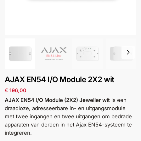
installatie
Alarmsystemen
Account
Contact
Help
Wagen
Camera's
&
Intercom
Branddetectie
AJAX EN54 I/O Module 2X2 wit
€
196,00
Inbraakbeveiliging
AJAX EN54 I/O Module (2X2) Jeweller wit
is een
draadloze, adresseerbare in- en uitgangsmodule
Merken
met twee ingangen en twee uitgangen om bedrade
apparaten van derden in het Ajax EN54-systeem te
Outlet
SALE
integreren.