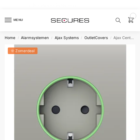
🏷️ 10% extra op Dahua, code
dahuasupersale
0
MENU
Home
Alarmsystemen
Ajax Systems
OutletCovers
Ajax CenterCover type F Oestergrijs
/
/
/
/
Zoek een
product…
🌞 Zomerdeal
P
O
P
U
L
A
I
R
Alarm
samenstellen
Alarm
met