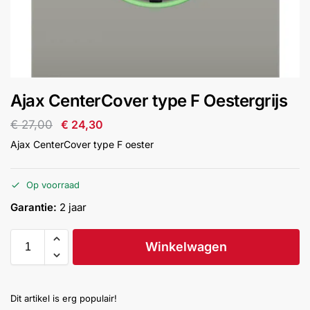
installatie
Alarmsystemen
Account
Contact
Help
Wagen
Camera's
Ajax CenterCover type F Oestergrijs
&
Intercom
€
27,00
€
24,30
Ajax CenterCover type F oester
Branddetectie
Op voorraad
Inbraakbeveiliging
Garantie:
2 jaar
Merken
Winkelwagen
Outlet
SALE
Dit artikel is erg populair!