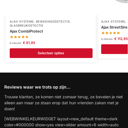
AJAX SYSTEMS
,
BEWEGINGSDETECTIE
,
AJAX SYSTEMS
,
GLASBREUKDETECTIE
Ajax StreetSire
Ajax CombiProtect
€
112,95
€
199,60
€
81,95
€
142,00
Selecteer opties
Reviews waar we trots op zijn…
Trouwe klanten, ze komen niet zomaar terug, ze bevelen je niet
alleen aan maar ze staan erop dat hun vrienden zaken met je
doen!
[WEBWINKELKEURWIDGET layout=new_default theme=dark
color=#000000 show=yes view=slider amount=6 width=auto