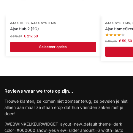
AJAX HUBS
,
AJAX SYSTEMS
AJAX SYSTEMS
,
Ajax Hub 2 (2G)
Ajax HomeSire
€
217,50
€
379,67
€
59,50
€
102,85
Selecteer opties
Reviews waar we trots op zijn…
Trouwe klanten, ze komen niet zomaar terug, ze bevelen je niet
alleen aan maar ze staan erop dat hun vrienden zaken met je
doen!
[WEBWINKELKEURWIDGET layout=new_default theme=dark
color=#000000 show=yes view=slider amount=6 width=auto