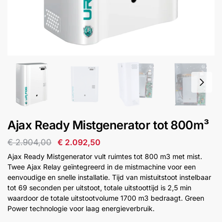
installatie
Alarmsystemen
Account
Contact
Help
Wagen
Camera's
&
Intercom
Branddetectie
Ajax Ready Mistgenerator tot 800m³
€
2.904,00
€
2.092,50
Inbraakbeveiliging
Ajax Ready Mistgenerator vult ruimtes tot 800 m3 met mist.
Twee Ajax Relay geïntegreerd in de mistmachine voor een
Merken
eenvoudige en snelle installatie. Tijd van mistuitstoot instelbaar
tot 69 seconden per uitstoot, totale uitstoottijd is 2,5 min
waardoor de totale uitstootvolume 1700 m3 bedraagt. Green
Outlet
SALE
Power technologie voor laag energieverbruik.