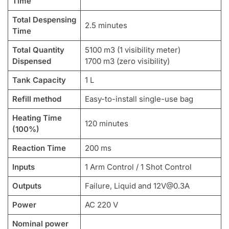
Time
Total Despensing
2.5 minutes
Time
Total Quantity
5100 m3 (1 visibility meter)
Dispensed
1700 m3 (zero visibility)
Tank Capacity
1 L
Refill method
Easy-to-install single-use bag
Heating Time
120 minutes
(100%)
Reaction Time
200 ms
Inputs
1 Arm Control / 1 Shot Control
Outputs
Failure, Liquid and
12V@0.3A
Power
AC 220 V
Nominal power