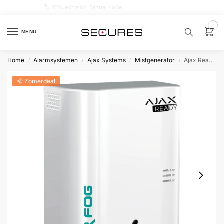
🏷️ 10% extra op Dahua, code
dahuasupersale
0
MENU
Home
Alarmsystemen
Ajax Systems
Mistgenerator
Ajax Ready Mistgenerator tot 800m³
/
/
/
/
Zoek een
product…
🌞 Zomerdeal
P
O
P
U
L
A
I
R
Alarm
samenstellen
Alarm
met