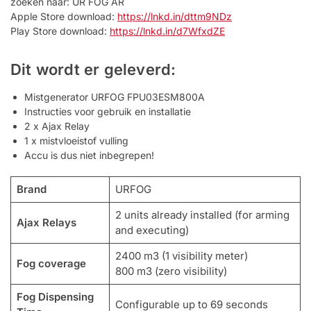
zoeken naar: UR FOG AR
Apple Store download:
https://lnkd.in/dttm9NDz
Play Store download:
https://lnkd.in/d7WfxdZE
Dit wordt er geleverd:
Mistgenerator URFOG FPU03ESM800A
Instructies voor gebruik en installatie
2 x Ajax Relay
1 x mistvloeistof vulling
Accu is dus niet inbegrepen!
Brand
URFOG
2 units already installed (for arming
Ajax Relays
and executing)
2400 m3 (1 visibility meter)
Fog coverage
800 m3 (zero visibility)
Fog Dispensing
Configurable up to 69 seconds